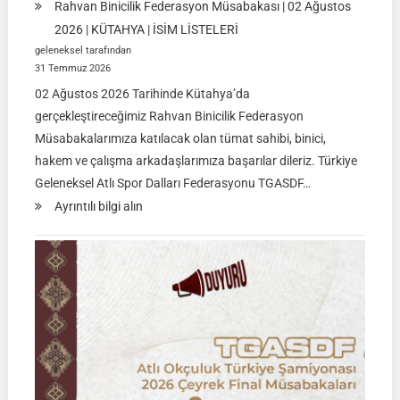
Rahvan Binicilik Federasyon Müsabakası | 02 Ağustos
2026 | KÜTAHYA | İSİM LİSTELERİ
geleneksel tarafından
31 Temmuz 2026
02 Ağustos 2026 Tarihinde Kütahya’da
gerçekleştireceğimiz Rahvan Binicilik Federasyon
Müsabakalarımıza katılacak olan tümat sahibi, binici,
hakem ve çalışma arkadaşlarımıza başarılar dileriz. Türkiye
Geleneksel Atlı Spor Dalları Federasyonu TGASDF…
:
Ayrıntılı bilgi alın
Rahvan
Binicilik
Federasyon
Müsabakası
|
02
Ağustos
2026