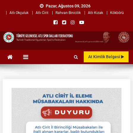
Skip
Pazar, Ağustos 09, 2026
to
Atlı Okçuluk
Atlı Cirit
Rahvan Binicilik
Atlı Kızak
Kökbörü
content
TÜRKİYE GELENEKSEL ATLI
"Gelenekten, Geleceğe "
At Kimlik Belgesi
SPOR DALLARI
FEDERASYONU