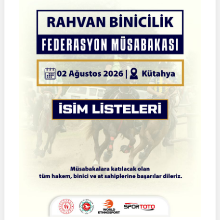
Okçuluk
Türkiye
Şampiyonası
|
Yarı
Final
Müsabakaları
|
08-
09
Ağustos
2026
|
İSTANBUL