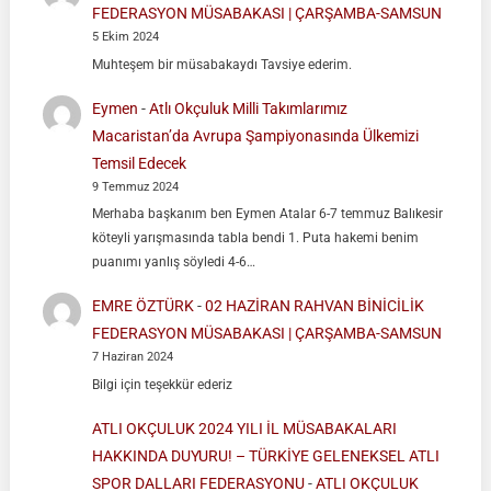
FEDERASYON MÜSABAKASI | ÇARŞAMBA-SAMSUN
5 Ekim 2024
Muhteşem bir müsabakaydı Tavsiye ederim.
Eymen
-
Atlı Okçuluk Milli Takımlarımız
Macaristan’da Avrupa Şampiyonasında Ülkemizi
Temsil Edecek
9 Temmuz 2024
Merhaba başkanım ben Eymen Atalar 6-7 temmuz Balıkesir
köteyli yarışmasında tabla bendi 1. Puta hakemi benim
puanımı yanlış söyledi 4-6…
EMRE ÖZTÜRK
-
02 HAZİRAN RAHVAN BİNİCİLİK
FEDERASYON MÜSABAKASI | ÇARŞAMBA-SAMSUN
7 Haziran 2024
Bilgi için teşekkür ederiz
ATLI OKÇULUK 2024 YILI İL MÜSABAKALARI
HAKKINDA DUYURU! – TÜRKİYE GELENEKSEL ATLI
SPOR DALLARI FEDERASYONU
-
ATLI OKÇULUK