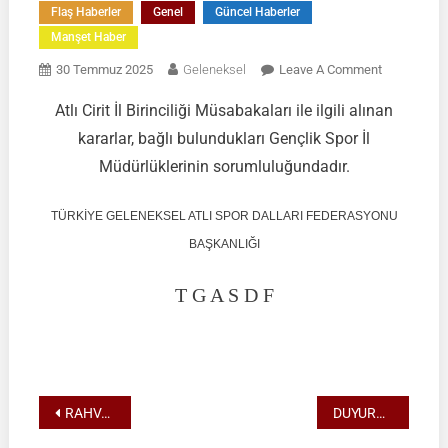
Flaş Haberler
Genel
Güncel Haberler
Manşet Haber
On
30 Temmuz 2025
Geleneksel
Leave A Comment
DUYURU
Atlı Cirit İl Birinciliği Müsabakaları ile ilgili alınan
|
kararlar, bağlı bulundukları Gençlik Spor İl
ATLI
CİRİT
Müdürlüklerinin sorumluluğundadır.
İL
ELEME
TÜRKİYE GELENEKSEL ATLI SPOR DALLARI FEDERASYONU
MÜSABAKA
BAŞKANLIĞI
HAKKINDA
|
T G A S D F
30.07.2025
Yazı
RAHVAN BİNİCİLİK FEDERASYON MÜSABAKASI | SAMSUN/ÇARŞAMBA | 03 AĞUSTOS 2025 | Müsabaka Ön Kayıt Formu
DUYURU | TGASDF 2025 Atlı Okçuluk Türkiye Şampiyonası Yarı Final Müsabakaları | 09-10 Ağustos 2025 |