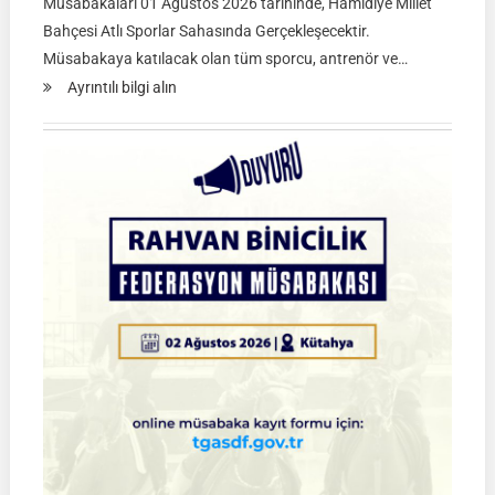
Müsabakaları 01 Ağustos 2026 tarihinde, Hamidiye Millet
Bahçesi Atlı Sporlar Sahasında Gerçekleşecektir.
Müsabakaya katılacak olan tüm sporcu, antrenör ve…
:
Ayrıntılı bilgi alın
Atlı
Okçuluk
2026
Türkiye
Şampiyonası
Çeyrek
Final
Müsabakaları
|
SİVAS
|
01
Ağustos
2026