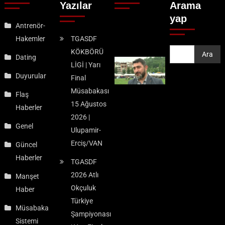
Yazılar
Arama
yap
Antrenör-
Hakemler
TGASDF
KÖKBÖRÜ
Ara
Ara
Dating
LİGİ | Yarı
Duyurular
Final
Müsabakası
Flaş
15 Ağustos
Haberler
2026 |
Genel
Ulupamir-
Erciş/VAN
Güncel
Haberler
TGASDF
2026 Atlı
Manşet
Okçuluk
Haber
Türkiye
Müsabaka
Şampiyonası
Sistemi