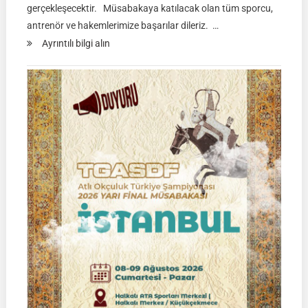
gerçekleşecektir. Müsabakaya katılacak olan tüm sporcu,
antrenör ve hakemlerimize başarılar dileriz. …
:
Ayrıntılı bilgi alın
TGASDF
KÖKBÖRÜ
LİGİ
|
Yarı
Final
Müsabakası
15
Ağustos
2026
|
Ulupamir-
Erciş/VAN