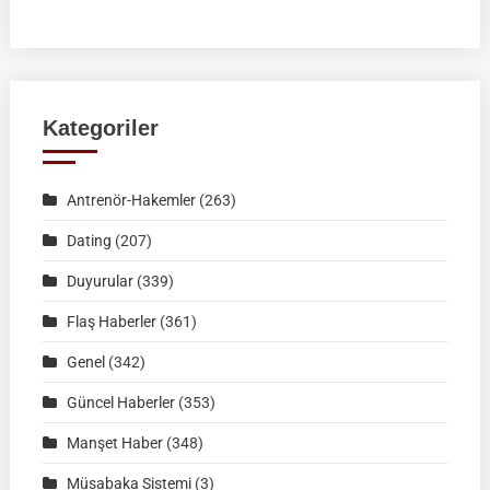
RAHVAN
BİNİCİLİK
FEDERASYON
MÜSABAKASI
|
Kategoriler
KÜTAHYA
|
Antrenör-Hakemler
(263)
02
Ağustos
Dating
(207)
2026
Duyurular
(339)
|
Müsabaka
Flaş Haberler
(361)
Ön
Genel
(342)
Kayıt
Formu
Güncel Haberler
(353)
Manşet Haber
(348)
Müsabaka Sistemi
(3)