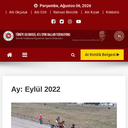
Skip
Perşembe, Ağustos 06, 2026
to
Atlı Okçuluk
Atlı Cirit
Rahvan Binicilik
Atlı Kızak
Kökbörü
content
TÜRKİYE GELENEKSEL ATLI
"Gelenekten, Geleceğe "
At Kimlik Belgesi
SPOR DALLARI
FEDERASYONU
Ay:
Eylül 2022