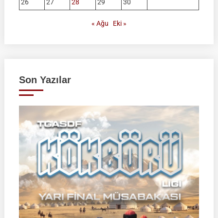
26
27
28
29
30
« Ağu
Eki »
Son Yazılar