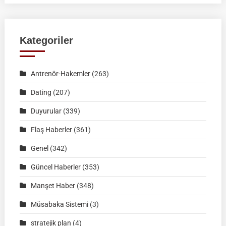
FEDERASYON
MÜSABAKASI
|
Kategoriler
KÜTAHYA
|
Antrenör-Hakemler
(263)
02
Ağustos
Dating
(207)
2026
Duyurular
(339)
|
Müsabaka
Flaş Haberler
(361)
Ön
Genel
(342)
Kayıt
Formu
Güncel Haberler
(353)
Manşet Haber
(348)
Müsabaka Sistemi
(3)
stratejik plan
(4)