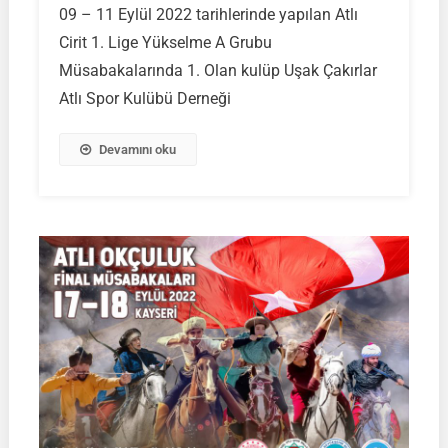
09 – 11 Eylül 2022 tarihlerinde yapılan Atlı
Cirit
Cirit 1. Lige Yükselme A Grubu
1.
Lige
Müsabakalarında 1. Olan kulüp Uşak Çakırlar
Yükselme
Atlı Spor Kulübü Derneği
A
Grubu
Devamını oku
Müsabakaları
Sonuçları