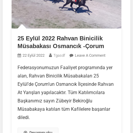
25 Eylül 2022 Rahvan Binicilik
Müsabakası Osmancık -Çorum
On
22 Eylül 2022
Tgasdf
Leave A Comment
25
Federasyonumuzun Faaliyet programında yer
Eylül
alan, Rahvan Binicilik Müsabakaları 25
2022
Rahvan
Eylül’de Çorum’un Osmancık İlçesinde Rahvan
Binicilik
At Yarışları yapılacaktır. Tüm Katılımcılara
Müsabakası
Başkanımız sayın Zübeyir Bekiroğlu
Osmancık
Müsabakaya katılan tüm Kafilelere başarılar
-Çorum
diledi.
Devamını oku