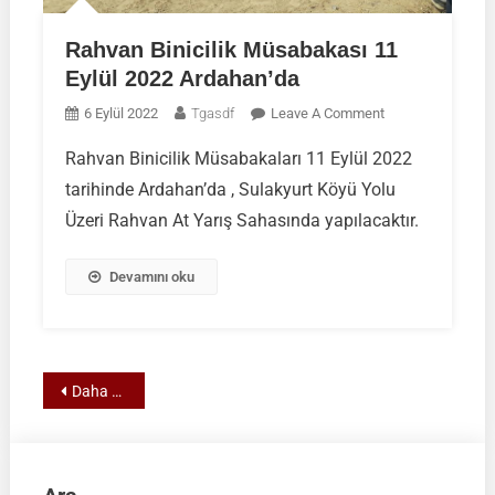
Rahvan Binicilik Müsabakası 11
Eylül 2022 Ardahan’da
On
6 Eylül 2022
Tgasdf
Leave A Comment
Rahvan
Rahvan Binicilik Müsabakaları 11 Eylül 2022
Binicilik
tarihinde Ardahan’da , Sulakyurt Köyü Yolu
Müsabakası
11
Üzeri Rahvan At Yarış Sahasında yapılacaktır.
Eylül
2022
Devamını oku
Ardahan’da
Yazı
Daha eski yazılar
gezinmesi