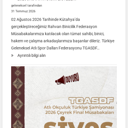
geleneksel tarafından
31 Temmuz 2026
02 Ağustos 2026 Tarihinde Kütahya’da
gerçekleştireceğimiz Rahvan Binicilik Federasyon
Müsabakalarımıza katılacak olan tümat sahibi, binici,
hakem ve çalışma arkadaşlarımıza başarılar dileriz. Türkiye
Geleneksel Atlı Spor Dalları Federasyonu TGASDF…
:
Ayrıntılı bilgi alın
Rahvan
Binicilik
Federasyon
Müsabakası
|
02
Ağustos
2026
|