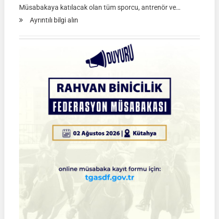
Müsabakaya katılacak olan tüm sporcu, antrenör ve…
:
Ayrıntılı bilgi alın
Atlı
Okçuluk
2026
Türkiye
Şampiyonası
Çeyrek
Final
Müsabakaları
|
SİVAS
|
01
Ağustos
2026