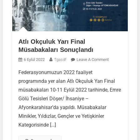
Atlı Okçuluk Yarı Final
Müsabakaları Sonuçlandı
On
6 Eylül 2022
Tgasdf
Leave A Comment
Atlı
Federasyonumuzun 2022 faaliyet
Okçuluk
programında yer alan Atlı Okçuluk Yarı Final
Yarı
Final
müsabakaları 10-11 Eylül 2022 tarihinde, Emre
Müsabakaları
Gölü Tesisleri Döşer/ İhsaniye –
Sonuçlandı
Afyonkarahisar’da yapıldı. Müsabakalar
Minikler, Yıldızlar, Gençler ve Yetişkinler
Kategorisinde […]