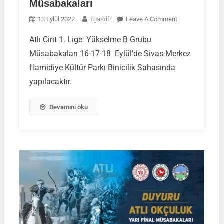
Müsabakaları
On
13 Eylül 2022
Tgasdf
Leave A Comment
Atlı
Atlı Cirit 1. Lige Yükselme B Grubu
Cirit
Müsabakaları 16-17-18 Eylül’de Sivas-Merkez
1.Lige
Yükselme
Hamidiye Kültür Parkı Binicilik Sahasında
B
yapılacaktır.
Grubu
Müsabakaları
Devamını oku