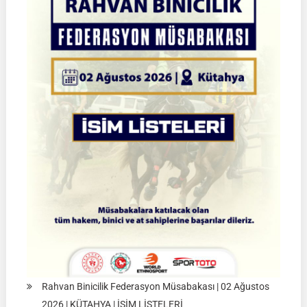
Türkiye
Şampiyonası
|
Yarı
Final
Müsabakaları
|
08-
09
Ağustos
2026
|
İSTANBUL
Rahvan Binicilik Federasyon Müsabakası | 02 Ağustos
2026 | KÜTAHYA | İSİM LİSTELERİ