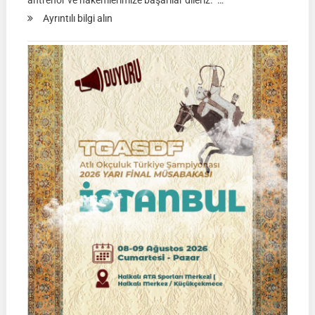
antrenör ve hakemlerimize başarılar dileriz. …
:
Ayrıntılı bilgi alın
TGASDF
KÖKBÖRÜ
LİGİ
|
Yarı
Final
Müsabakası
15
Ağustos
2026
|
Ulupamir-
Erciş/VAN