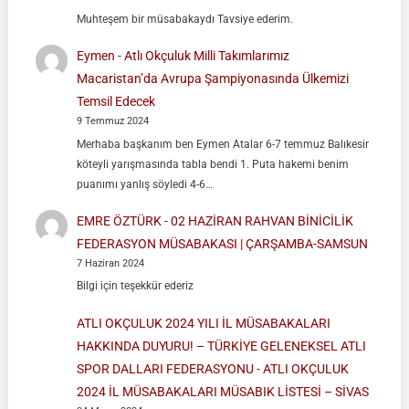
Muhteşem bir müsabakaydı Tavsiye ederim.
Eymen
-
Atlı Okçuluk Milli Takımlarımız
Macaristan’da Avrupa Şampiyonasında Ülkemizi
Temsil Edecek
9 Temmuz 2024
Merhaba başkanım ben Eymen Atalar 6-7 temmuz Balıkesir
köteyli yarışmasında tabla bendi 1. Puta hakemi benim
puanımı yanlış söyledi 4-6…
EMRE ÖZTÜRK
-
02 HAZİRAN RAHVAN BİNİCİLİK
FEDERASYON MÜSABAKASI | ÇARŞAMBA-SAMSUN
7 Haziran 2024
Bilgi için teşekkür ederiz
ATLI OKÇULUK 2024 YILI İL MÜSABAKALARI
HAKKINDA DUYURU! – TÜRKİYE GELENEKSEL ATLI
SPOR DALLARI FEDERASYONU
-
ATLI OKÇULUK
2024 İL MÜSABAKALARI MÜSABIK LİSTESİ – SİVAS