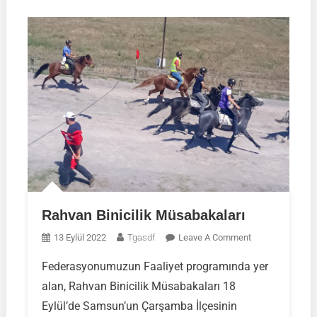
Rahvan Binicilik Müsabakaları
On
13 Eylül 2022
Tgasdf
Leave A Comment
Rahvan
Federasyonumuzun Faaliyet programında yer
Binicilik
alan, Rahvan Binicilik Müsabakaları 18
Müsabakaları
Eylül’de Samsun’un Çarşamba İlçesinin