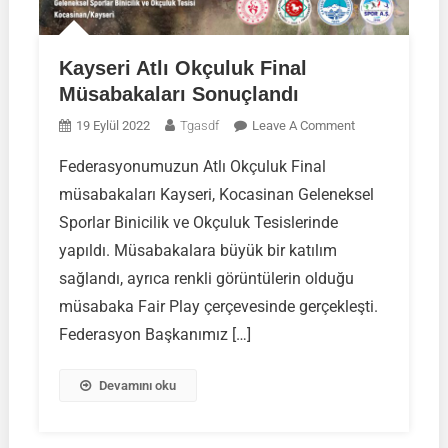
Kayseri Atlı Okçuluk Final
Müsabakaları Sonuçlandı
On
19 Eylül 2022
Tgasdf
Leave A Comment
Kayseri
Federasyonumuzun Atlı Okçuluk Final
Atlı
müsabakaları Kayseri, Kocasinan Geleneksel
Okçuluk
Final
Sporlar Binicilik ve Okçuluk Tesislerinde
Müsabakaları
yapıldı. Müsabakalara büyük bir katılım
Sonuçlandı
sağlandı, ayrıca renkli görüntülerin olduğu
müsabaka Fair Play çerçevesinde gerçekleşti.
Federasyon Başkanımız […]
Devamını oku