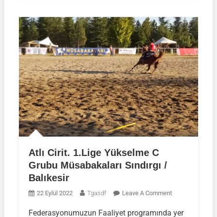
Atlı Cirit. 1.Lige Yükselme C
Grubu Müsabakaları Sındırgı /
Balıkesir
On
22 Eylül 2022
Tgasdf
Leave A Comment
Atlı
Federasyonumuzun Faaliyet programında yer
Cirit.