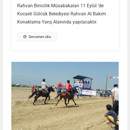
Rahvan
Rahvan Binicilik Müsabakaları 11 Eylül ‘de
Binicilik
Kocaeli Gölcük Belediyesi Rahvan At Bakım
Müsabakası
11
Konaklama Yarış Alanında yapılacaktır.
Eylül
2022
Devamını oku
Kocaeli
–
Gölcük’te