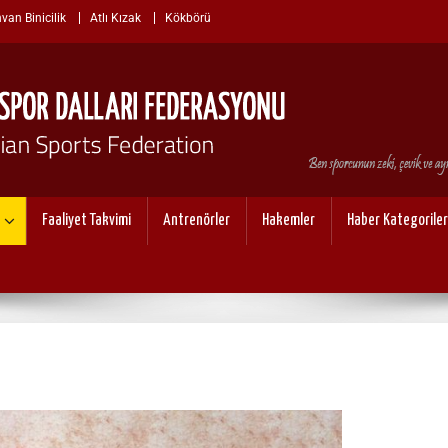
van Binicilik
Atlı Kızak
Kökbörü
I SPOR DALLARI FEDERASYO
Faaliyet Takvimi
Antrenörler
Hakemler
Haber Kategoriler