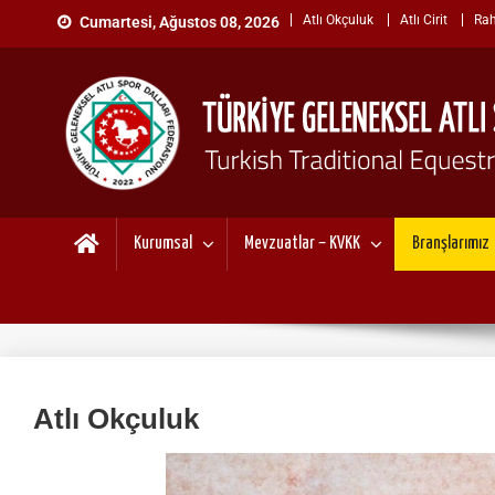
Atlı Okçuluk
Atlı Cirit
Rah
Cumartesi, Ağustos 08, 2026
TÜRKİYE GELENEKSEL ATL
"Gelenekten, Geleceğe "
Kurumsal
Mevzuatlar – KVKK
Branşlarımız
Atlı Okçuluk