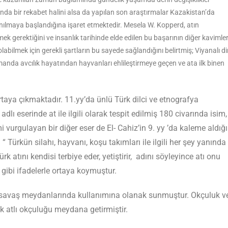
sında bir rekabet halini alsa da yapılan son araştırmalar Kazakistan’da
lanılmaya başlandığına işaret etmektedir. Mesela W. Kopperd, atın
tmek gerektiğini ve insanlık tarihinde elde edilen bu başarının diğer kavimle
bilmek için gerekli şartların bu sayede sağlandığını belirtmiş; Viyanalı di
manda avcılık hayatından hayvanları ehlileştirmeye geçen ve ata ilk binen
taya çıkmaktadır. 11.yy’da ünlü Türk dilci ve etnografya
ı eserinde at ile ilgili olarak tespit edilmiş 180 civarında isim,
vurgulayan bir diğer eser de El- Cahiz’in 9. yy ’da kaleme aldığı
 “ Türkün silahı, hayvanı, koşu takımları ile ilgili her şey yanında
 atını kendisi terbiye eder, yetiştirir, adını söyleyince atı onu
gibi ifadelerle ortaya koymuştur.
ın savaş meydanlarında kullanımına olanak sunmuştur. Okçuluk v
rek atlı okçuluğu meydana getirmiştir.