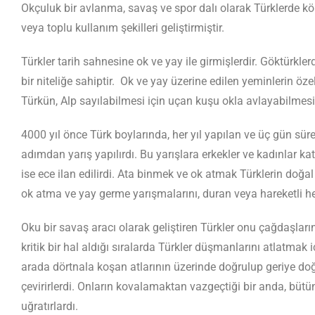
Okçuluk bir avlanma, savaş ve spor dalı olarak Türklerde kökl
veya toplu kullanım şekilleri geliştirmiştir.
Türkler tarih sahnesine ok ve yay ile girmişlerdir. Göktürk
bir niteliğe sahiptir. Ok ve yay üzerine edilen yeminlerin ö
Türkün, Alp sayılabilmesi için uçan kuşu okla avlayabilmesi 
4000 yıl önce Türk boylarında, her yıl yapılan ve üç gün süren
adımdan yarış yapılırdı. Bu yarışlara erkekler ve kadınlar kat
ise ece ilan edilirdi. Ata binmek ve ok atmak Türklerin doğal
ok atma ve yay germe yarışmalarını, duran veya hareketli he
Oku bir savaş aracı olarak geliştiren Türkler onu çağdaşlarınd
kritik bir hal aldığı sıralarda Türkler düşmanlarını atlatmak 
arada dörtnala koşan atlarının üzerinde doğrulup geriye doğ
çevirirlerdi. Onların kovalamaktan vazgeçtiği bir anda, büt
uğratırlardı.