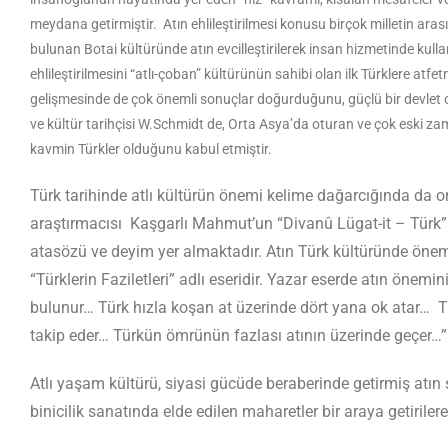
meydana getirmiştir. Atın ehlileştirilmesi konusu birçok milletin ara
bulunan Botai kültüründe atın evcilleştirilerek insan hizmetinde kul
ehlileştirilmesini “atlı-çoban” kültürünün sahibi olan ilk Türklere atfe
gelişmesinde de çok önemli sonuçlar doğurduğunu, güçlü bir devlet ola
ve kültür tarihçisi W.Schmidt de, Orta Asya’da oturan ve çok eski za
kavmin Türkler olduğunu kabul etmiştir.
Türk tarihinde atlı kültürün önemi kelime dağarcığında da or
araştırmacısı Kaşgarlı Mahmut’un “Divanû Lügat-it – Türk” adl
atasözü ve deyim yer almaktadır. Atın Türk kültüründe önemi 
“Türklerin Faziletleri” adlı eseridir. Yazar eserde atın önemini
bulunur… Türk hızla koşan at üzerinde dört yana ok atar… Türk
takip eder… Türkün ömrünün fazlası atının üzerinde geçer…” 
Atlı yaşam kültürü, siyasi gücüde beraberinde getirmiş at
binicilik sanatında elde edilen maharetler bir araya getirile