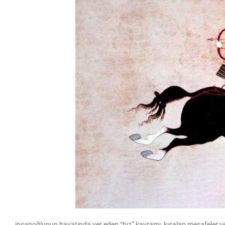
insanoğlunun hayatında yer eden “hız” kavramı, kısalan mesafeler 