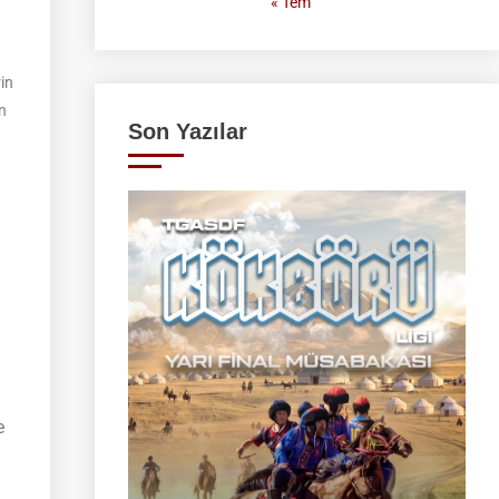
« Tem
rin
n
Son Yazılar
e