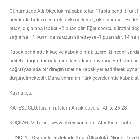
Günümüzde Atlı Okçuluk müsabakaları “Tabla bendi (Türk Pa
bendinde farklı mesafelerdeki üç hedef, okla vurulur. Hedef
puan, dış alana isabet +2 puan alır. Eğer sporcu süratini do
sağlarsa +1 puan; daha uzun süredeyse -1 puan alır. 14 saniy
Kabak bendinde kikaç ve kabak olmak üzere iki hedef vardır.
hedefe doğru dörtnala giderken atının boynuna yattıktan so
coğrafyasında bir direğin üzerine kabak yerleştirilerek o
düşünülmektedir. Daha sonraları Türk çevrelerinde kabak atışı
Kaynakça:
KAFESOĞLU, İbrahim, İslam Ansiklopedisi, At, s: 26-28
KOÇKAR, M.Tekin, www.atveinsan.com, Atın Kısa Tarihi
TUNÇ, Ali, Osmanlı Devletinde Spor (Okçuluk), Niğde Üniver