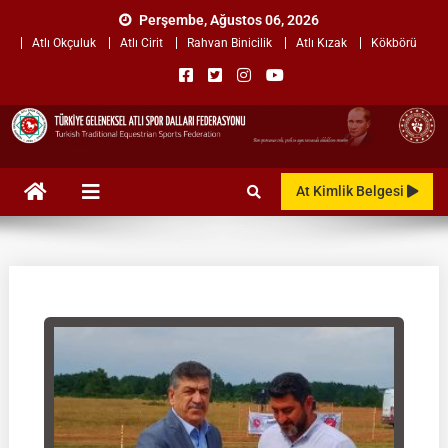
Perşembe, Ağustos 06, 2026
Atlı Okçuluk
Atlı Cirit
Rahvan Binicilik
Atlı Kızak
Kökbörü
TÜRKİYE GELENEKSEL ATLI
"Gelenekten, Geleceğe "
At Kimlik Belgesi
SPOR DALLARI
FEDERASYONU