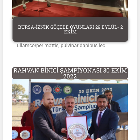
BURSA-İZNİK GÖÇEBE OYUNLARI 29 EYLÜL- 2
Lorem ipsum dolor sit amet, consectetur
EKİM
adipiscing elit. Ut elit tellus, luctSus nec
ullamcorper mattis, pulvinar dapibus leo.
RAHVAN BİNİCİ ŞAMPİYONASI 30 EKİM
2022