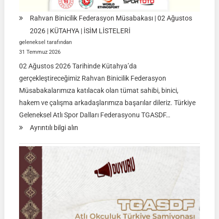
Rahvan Binicilik Federasyon Müsabakası | 02 Ağustos
2026 | KÜTAHYA | İSİM LİSTELERİ
geleneksel tarafından
31 Temmuz 2026
02 Ağustos 2026 Tarihinde Kütahya’da
gerçekleştireceğimiz Rahvan Binicilik Federasyon
Müsabakalarımıza katılacak olan tümat sahibi, binici,
hakem ve çalışma arkadaşlarımıza başarılar dileriz. Türkiye
Geleneksel Atlı Spor Dalları Federasyonu TGASDF…
:
Ayrıntılı bilgi alın
Rahvan
Binicilik
Federasyon
Müsabakası
|
02
Ağustos