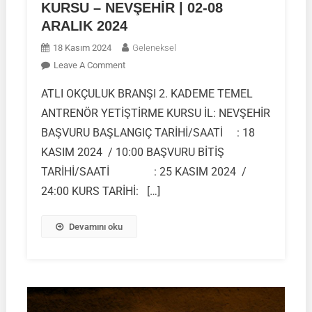
KURSU – NEVŞEHİR | 02-08
ARALIK 2024
18 Kasım 2024
Geleneksel
On
Leave A Comment
ATLI
ATLI OKÇULUK BRANŞI 2. KADEME TEMEL
OKÇULUK
ANTRENÖR YETİŞTİRME KURSU İL: NEVŞEHİR
2.
KADEME
BAŞVURU BAŞLANGIÇ TARİHİ/SAATİ : 18
TEMEL
KASIM 2024 / 10:00 BAŞVURU BİTİŞ
ANTRENÖR
TARİHİ/SAATİ : 25 KASIM 2024 /
YETİŞTİRME
24:00 KURS TARİHİ: […]
KURSU
–
NEVŞEHİR
Devamını oku
|
02-
08
ARALIK
2024