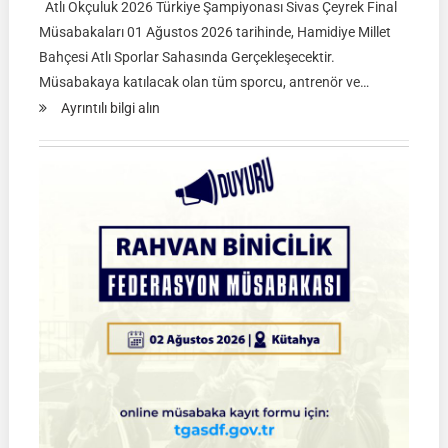
Atlı Okçuluk 2026 Türkiye Şampiyonası Sivas Çeyrek Final
Müsabakaları 01 Ağustos 2026 tarihinde, Hamidiye Millet
Bahçesi Atlı Sporlar Sahasında Gerçekleşecektir.
Müsabakaya katılacak olan tüm sporcu, antrenör ve…
:
Ayrıntılı bilgi alın
Atlı
Okçuluk
2026
Türkiye
Şampiyonası
Çeyrek
Final
Müsabakaları
|
SİVAS
|
01
Ağustos