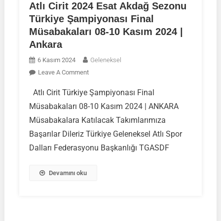
Atlı Cirit 2024 Esat Akdağ Sezonu
Türkiye Şampiyonası Final
Müsabakaları 08-10 Kasım 2024 |
Ankara
6 Kasım 2024
Geleneksel
On
Leave A Comment
Atlı
Atlı Cirit Türkiye Şampiyonası Final
Cirit
Müsabakaları 08-10 Kasım 2024 | ANKARA
2024
Esat
Müsabakalara Katılacak Takımlarımıza
Akdağ
Başarılar Dileriz Türkiye Geleneksel Atlı Spor
Sezonu
Dalları Federasyonu Başkanlığı TGASDF
Türkiye
Şampiyonası
Devamını oku
Final
Müsabakaları
08-
10
Kasım