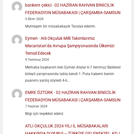
batıkent çekici
-
02 HAZİRAN RAHVAN BİNİCİLİK
FEDERASYON MÜSABAKASI | ÇARŞAMBA-SAMSUN
5 Ekim 2024
Muhteşem bir müsabakaydı Tavsiye ederim.
Eymen
-
Atlı Okçuluk Milli Takımlarımız
Macaristan’da Avrupa Şampiyonasında Ülkemizi
Temsil Edecek
9 Temmuz 2024
Merhaba başkanım ben Eymen Atalar 6-7 temmuz Balıkesir
köteyli yarışmasında tabla bendi 1. Puta hakemi benim
puanımı yanlış söyledi 4-6…
EMRE ÖZTÜRK
-
02 HAZİRAN RAHVAN BİNİCİLİK
FEDERASYON MÜSABAKASI | ÇARŞAMBA-SAMSUN
7 Haziran 2024
Bilgi için teşekkür ederiz
ATLI OKÇULUK 2024 YILI İL MÜSABAKALARI
HAKKINDA DUYURU! – TÜRKİYE GELENEKSEL ATLI