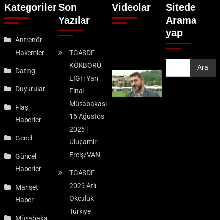
Kategoriler
Son
Videolar
Sitede
Yazılar
Arama
yap
Antrenör-
Hakemler
TGASDF
KÖKBÖRÜ
Ara
Ara
Dating
LİGİ | Yarı
Duyurular
Final
Müsabakası
Flaş
15 Ağustos
Haberler
2026 |
Genel
Ulupamir-
Erciş/VAN
Güncel
Haberler
TGASDF
2026 Atlı
Manşet
Okçuluk
Haber
Türkiye
Müsabaka