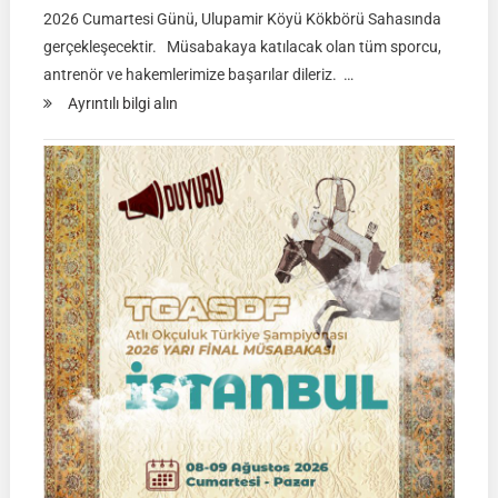
2026 Cumartesi Günü, Ulupamir Köyü Kökbörü Sahasında
gerçekleşecektir. Müsabakaya katılacak olan tüm sporcu,
antrenör ve hakemlerimize başarılar dileriz. …
:
Ayrıntılı bilgi alın
TGASDF
KÖKBÖRÜ
LİGİ
|
Yarı
Final
Müsabakası
15
Ağustos
2026
|
Ulupamir-
Erciş/VAN