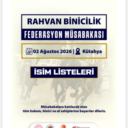
Atlı
Okçuluk
Türkiye
Şampiyonası
|
Yarı
Final
Müsabakaları
|
08-
09
Ağustos
2026
|
İSTANBUL