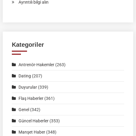
:
Ayrıntılı bilgi alın
RAHVAN
BİNİCİLİK
FEDERASYON
MÜSABAKASI
|
Kategoriler
KÜTAHYA
|
Antrenör-Hakemler
(263)
02
Ağustos
Dating
(207)
2026
Duyurular
(339)
|
Müsabaka
Flaş Haberler
(361)
Ön
Genel
(342)
Kayıt
Formu
Güncel Haberler
(353)
Manşet Haber
(348)