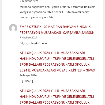
9 Temmuz 2024
Merhaba başkanım ben Eymen Atalar 6-7 temmuz Balıkesir
köteyli yarışmasında tabla bendi 1. Puta hakemi benim
puanımı yanlış söyledi 4-6…
EMRE ÖZTÜRK
-
02 HAZİRAN RAHVAN BİNİCİLİK
FEDERASYON MÜSABAKASI | ÇARŞAMBA-SAMSUN
7 Haziran 2024
Bilgi için teşekkür ederiz
ATLI OKÇULUK 2024 YILI İL MÜSABAKALARI
HAKKINDA DUYURU! – TÜRKİYE GELENEKSEL ATLI
SPOR DALLARI FEDERASYONU
-
ATLI OKÇULUK
2024 İL MÜSABAKALARI MÜSABIK LİSTESİ – SİVAS
24 Mayıs 2024
[…] SİVAS […]
ATLI OKÇULUK 2024 YILI İL MÜSABAKALARI
HAKKINDA DUYURU! – TÜRKİYE GELENEKSEL ATLI
SPOR DALLARI FEDERASYONU
-
ATLI OKÇULUK