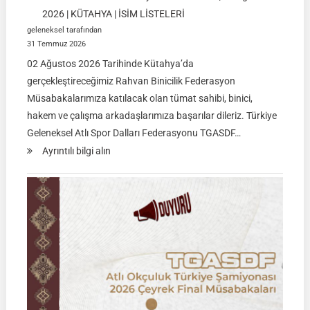
2026 | KÜTAHYA | İSİM LİSTELERİ
geleneksel tarafından
31 Temmuz 2026
02 Ağustos 2026 Tarihinde Kütahya’da
gerçekleştireceğimiz Rahvan Binicilik Federasyon
Müsabakalarımıza katılacak olan tümat sahibi, binici,
hakem ve çalışma arkadaşlarımıza başarılar dileriz. Türkiye
Geleneksel Atlı Spor Dalları Federasyonu TGASDF…
:
Ayrıntılı bilgi alın
Rahvan
Binicilik
Federasyon
Müsabakası
|
02
Ağustos
2026