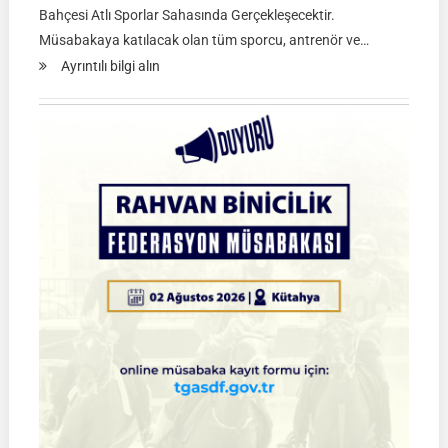
Bahçesi Atlı Sporlar Sahasında Gerçekleşecektir.
Müsabakaya katılacak olan tüm sporcu, antrenör ve…
:
Ayrıntılı bilgi alın
Atlı
Okçuluk
2026
Türkiye
Şampiyonası
Çeyrek
Final
Müsabakaları
|
SİVAS
|
01
Ağustos
2026