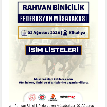
Okçuluk
Türkiye
Şampiyonası
|
Yarı
Final
Müsabakaları
|
08-
09
Ağustos
2026
|
İSTANBUL
Rahvan Binicilik Federasyon Müsabakası | 02 Ağustos