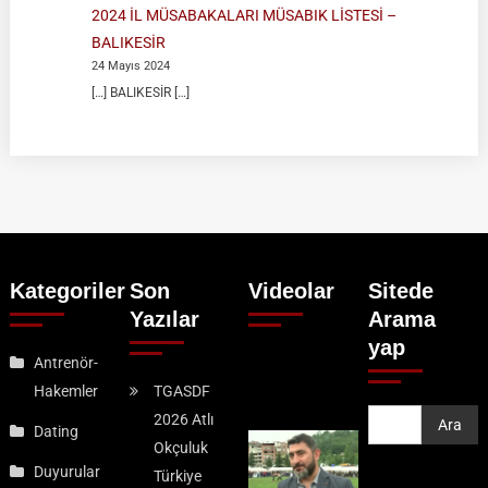
2024 İL MÜSABAKALARI MÜSABIK LİSTESİ –
BALIKESİR
24 Mayıs 2024
[…] BALIKESİR […]
Kategoriler
Son
Videolar
Sitede
Yazılar
Arama
yap
Antrenör-
Hakemler
TGASDF
2026 Atlı
Ara
Ara
Dating
Okçuluk
Duyurular
Türkiye