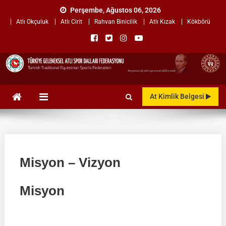
Skip
Perşembe, Ağustos 06, 2026
to
Atlı Okçuluk
Atlı Cirit
Rahvan Binicilik
Atlı Kızak
Kökbörü
content
TÜRKİYE GELENEKSEL ATLI
"Gelenekten, Geleceğe "
At Kimlik Belgesi
SPOR DALLARI
FEDERASYONU
Misyon – Vizyon
Misyon