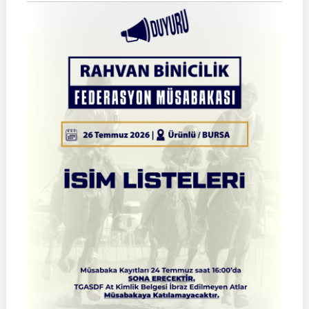
BİNİCİLİK
FEDERASYON
MÜSABAKASI
|
KÜTAHYA
|
02
Ağustos
2026
|
Müsabaka
Ön
Kayıt
Formu