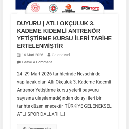
DUYURU | ATLI OKÇULUK 3.
KADEME KIDEMLİ ANTRENÖR
YETİŞTİRME KURSU İLERİ TARİHE
ERTELENMİŞTİR
16 Mart 2026
Geleneksel
On
Leave A Comment
DUYURU
24- 29 Mart 2026 tarihlerinde Nevşehir’de
|
yapılacak olan Atlı Okçuluk 3. Kademe Kıdemli
ATLI
OKÇULUK
Antrenör Yetiştirme kursu yeterli başvuru
3.
sayısına ulaşılamadığından dolayı ileri bir
KADEME
tarihte düzenlenecektir. TÜRKİYE GELENEKSEL
KIDEMLİ
ATLI SPOR DALLARI […]
ANTRENÖR
YETİŞTİRME
KURSU
Devamını oku