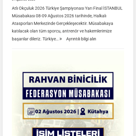
Atlı Okçuluk 2026 Türkiye Şampiyonası Yarı Final İSTANBUL
Müsabakası 08-09 Ağustos 2026 tarihinde, Halkalı
Atasporları Merkezinde Gerçekleşecektir. Müsabakaya
katılacak olan tüm sporcu, antrenör ve hakemlerimize
:
başarılar dileriz. Türkiye…
Ayrıntılı bilgi alın
TGASDF
2026
Atlı
Okçuluk
Türkiye
Şampiyonası
|
Yarı
Final
Müsabakaları
|
08-