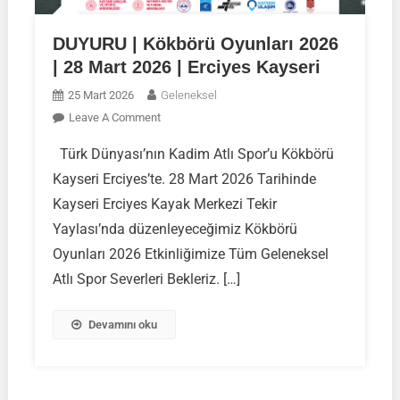
DUYURU | Kökbörü Oyunları 2026
| 28 Mart 2026 | Erciyes Kayseri
25 Mart 2026
Geleneksel
On
Leave A Comment
DUYURU
Türk Dünyası’nın Kadim Atlı Spor’u Kökbörü
|
Kayseri Erciyes’te. 28 Mart 2026 Tarihinde
Kökbörü
Oyunları
Kayseri Erciyes Kayak Merkezi Tekir
2026
Yaylası’nda düzenleyeceğimiz Kökbörü
|
Oyunları 2026 Etkinliğimize Tüm Geleneksel
28
Atlı Spor Severleri Bekleriz. […]
Mart
2026
|
Devamını oku
Erciyes
Kayseri