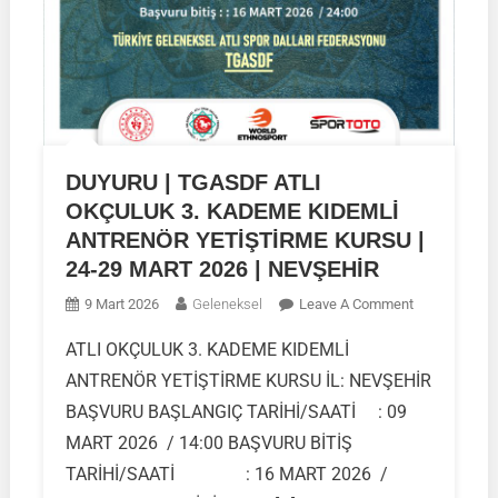
DUYURU | TGASDF ATLI
OKÇULUK 3. KADEME KIDEMLİ
ANTRENÖR YETİŞTİRME KURSU |
24-29 MART 2026 | NEVŞEHİR
On
9 Mart 2026
Geleneksel
Leave A Comment
DUYURU
ATLI OKÇULUK 3. KADEME KIDEMLİ
|
ANTRENÖR YETİŞTİRME KURSU İL: NEVŞEHİR
TGASDF
ATLI
BAŞVURU BAŞLANGIÇ TARİHİ/SAATİ : 09
OKÇULUK
MART 2026 / 14:00 BAŞVURU BİTİŞ
3.
TARİHİ/SAATİ : 16 MART 2026 /
KADEME