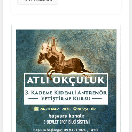
İLERİ
TARİHE
ERTELENMİŞTİR