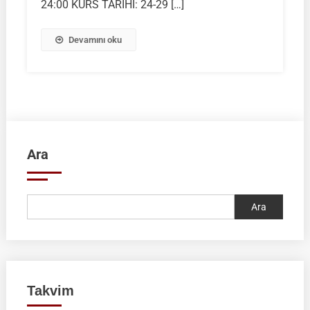
24:00 KURS TARİHİ: 24-29 […]
KIDEMLİ
ANTRENÖR
YETİŞTİRME
Devamını oku
KURSU
|
24-
29
MART
2026
|
Ara
NEVŞEHİR
Ara
Takvim