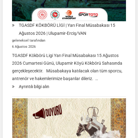
TGASDF KÖKBÖRÜ LİGİ | Yarı Final Müsabakası 15
Ağustos 2026 | Ulupamir-Erciş/VAN
geleneksel tarafından
6 Ağustos 2026
TGASDF Kökbörü Ligi Yarı Final Müsabakası 15 Ağustos
2026 Cumartesi Günü, Ulupamir Köyü Kökbörü Sahasında
gerçekleşecektir. Müsabakaya katılacak olan tüm sporcu,
antrenör ve hakemlerimize başarılar dileriz. …
:
Ayrıntılı bilgi alın
TGASDF
KÖKBÖRÜ
LİGİ
|
Yarı
Final