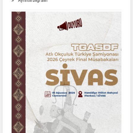
Ayrıntılı bilgi alın
Rahvan
Binicilik
Federasyon
Müsabakası
|
02
Ağustos
2026
|
KÜTAHYA
|
İSİM
LİSTELERİ