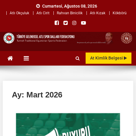
Skip
Cumartesi, Ağustos 08, 2026
to
Atlı Okçuluk
Atlı Cirit
Rahvan Binicilik
Atlı Kızak
Kökbörü
content
TÜRKİYE GELENEKSEL ATLI
"Gelenekten, Geleceğe "
At Kimlik Belgesi
SPOR DALLARI
FEDERASYONU
Ay:
Mart 2026