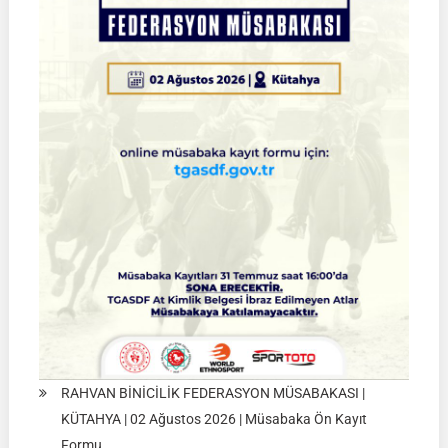
Çeyrek
Final
Müsabakaları
|
SİVAS
|
01
Ağustos
2026
RAHVAN BİNİCİLİK FEDERASYON MÜSABAKASI |
KÜTAHYA | 02 Ağustos 2026 | Müsabaka Ön Kayıt
Formu