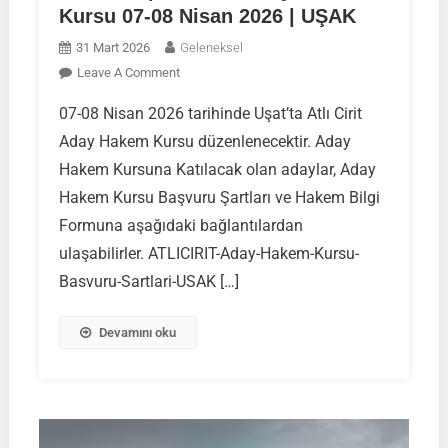
Kursu 07-08 Nisan 2026 | UŞAK
31 Mart 2026
Geleneksel
On
Leave A Comment
DUYURU
07-08 Nisan 2026 tarihinde Uşat’ta Atlı Cirit
|
Aday Hakem Kursu düzenlenecektir. Aday
Atlı
Cirit
Hakem Kursuna Katılacak olan adaylar, Aday
Aday
Hakem Kursu Başvuru Şartları ve Hakem Bilgi
Hakem
Formuna aşağıdaki bağlantılardan
Kursu
ulaşabilirler. ATLICIRIT-Aday-Hakem-Kursu-
07-
08
Basvuru-Sartlari-USAK […]
Nisan
2026
Devamını oku
|
UŞAK