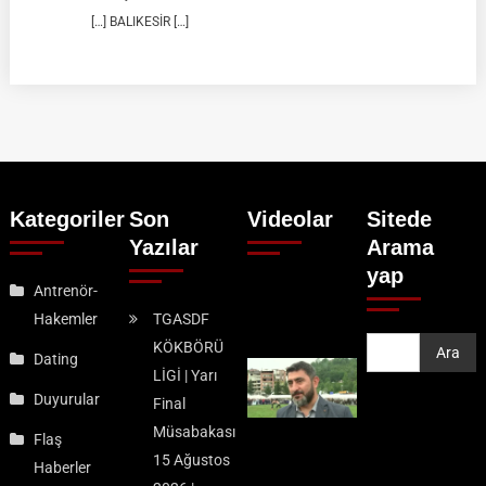
[…] BALIKESİR […]
Kategoriler
Son
Videolar
Sitede
Yazılar
Arama
yap
Antrenör-
Hakemler
TGASDF
KÖKBÖRÜ
Ara
Ara
Dating
LİGİ | Yarı
Duyurular
Final
Müsabakası
Flaş
15 Ağustos
Haberler