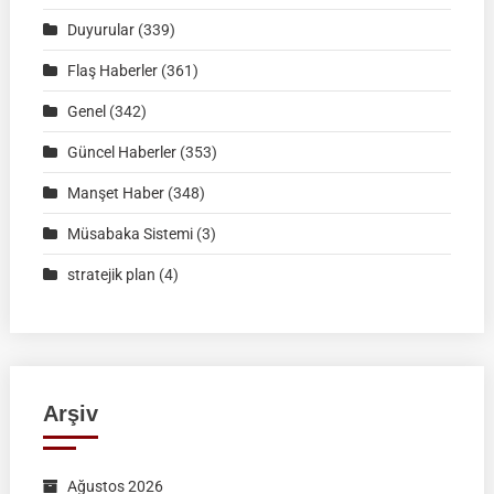
2026
Duyurular
(339)
|
Müsabaka
Flaş Haberler
(361)
Ön
Genel
(342)
Kayıt
Formu
Güncel Haberler
(353)
Manşet Haber
(348)
Müsabaka Sistemi
(3)
stratejik plan
(4)
Arşiv
Ağustos 2026