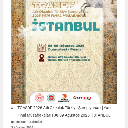
Müsabakası
15
Ağustos
2026
|
Ulupamir-
Erciş/VAN
TGASDF 2026 Atlı Okçuluk Türkiye Şampiyonası | Yarı
Final Müsabakaları | 08-09 Ağustos 2026 | İSTANBUL
geleneksel tarafından
3 Ağustos 2026