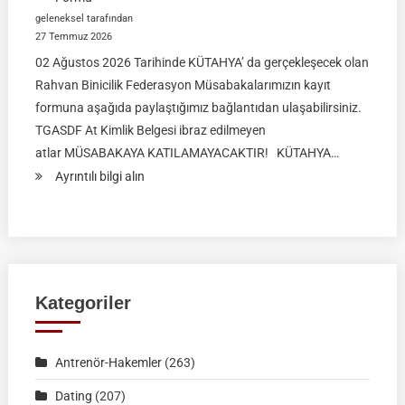
geleneksel tarafından
27 Temmuz 2026
02 Ağustos 2026 Tarihinde KÜTAHYA’ da gerçekleşecek olan
Rahvan Binicilik Federasyon Müsabakalarımızın kayıt
formuna aşağıda paylaştığımız bağlantıdan ulaşabilirsiniz.
TGASDF At Kimlik Belgesi ibraz edilmeyen
atlar MÜSABAKAYA KATILAMAYACAKTIR! KÜTAHYA…
:
Ayrıntılı bilgi alın
RAHVAN
BİNİCİLİK
FEDERASYON
MÜSABAKASI
|
Kategoriler
KÜTAHYA
|
Antrenör-Hakemler
(263)
02
Ağustos
Dating
(207)