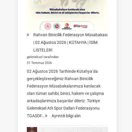
08-
09
Ağustos
2026
|
Rahvan Binicilik Federasyon Müsabakası
İSTANBUL
| 02 Ağustos 2026 | KÜTAHYA | İSİM
LİSTELERİ
geleneksel tarafından
31 Temmuz 2026
02 Ağustos 2026 Tarihinde Kütahya’da
gerçekleştireceğimiz Rahvan Binicilik
Federasyon Müsabakalarımıza katılacak
olan tümat sahibi, binici, hakem ve çalışma
arkadaşlarımıza başarılar dileriz. Türkiye
Geleneksel Atlı Spor Dalları Federasyonu
:
TGASDF…
Ayrıntılı bilgi alın
Rahvan
Binicilik