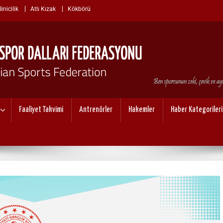
nicilik
Atlı Kızak
Kökbörü
I SPOR DALLARI FEDERASYO
Faaliyet Takvimi
Antrenörler
Hakemler
Haber Kategorileri