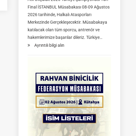
Final İSTANBUL Müsabakası 08-09 Ağustos
2026 tarihinde, Halkalı Atasporları
Merkezinde Gerçekleşecektir. Müsabakaya
katılacak olan tüm sporcu, antrenör ve
hakemlerimize başarılar dileriz. Türkiye…
:
Ayrıntılı bilgi alın
TGASDF
2026
Atlı
Okçuluk
Türkiye
Şampiyonası
|
Yarı
Final
Müsabakaları
|