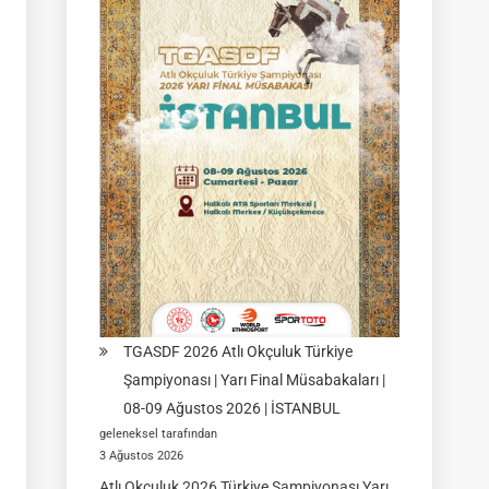
|
Yarı
Final
Müsabakası
15
Ağustos
2026
|
Ulupamir-
Erciş/VAN
TGASDF 2026 Atlı Okçuluk Türkiye
Şampiyonası | Yarı Final Müsabakaları |
08-09 Ağustos 2026 | İSTANBUL
geleneksel tarafından
3 Ağustos 2026
Atlı Okçuluk 2026 Türkiye Şampiyonası Yarı