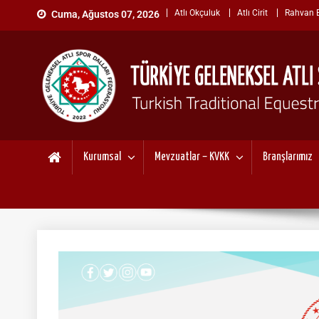
Skip
Atlı Okçuluk
Atlı Cirit
Rahvan Bi
Cuma, Ağustos 07, 2026
to
content
TÜRKİYE GELENEKSEL ATL
"Gelenekten, Geleceğe "
Kurumsal
Mevzuatlar – KVKK
Branşlarımız