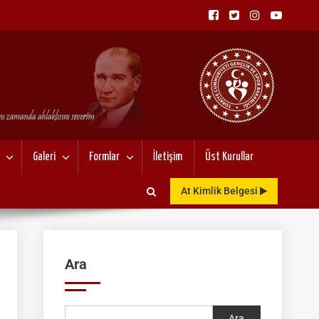
NU
Galeri
Formlar
İletişim
Üst Kurullar
At Kimlik Belgesi
Ara
Ara