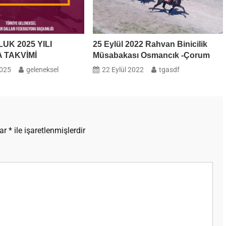
UK 2025 YILI
25 Eylül 2022 Rahvan Binicilik
 TAKVİMİ
Müsabakası Osmancık -Çorum
2025
geleneksel
22 Eylül 2022
tgasdf
lar
*
ile işaretlenmişlerdir