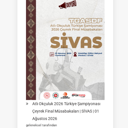
Federasyon
Müsabakası
|
02
Ağustos
2026
|
KÜTAHYA
|
İSİM
LİSTELERİ
Atlı Okçuluk 2026 Türkiye Şampiyonası
Çeyrek Final Müsabakaları | SİVAS | 01
Ağustos 2026
geleneksel tarafından