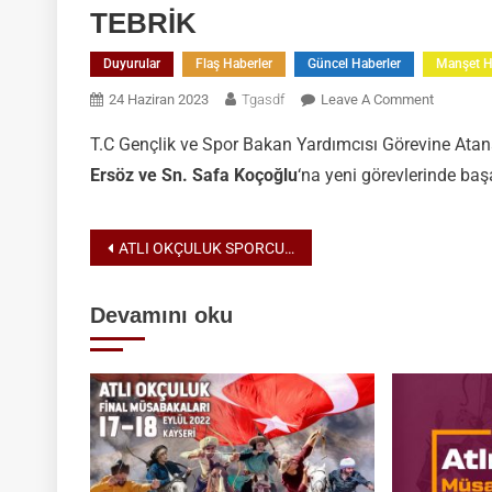
TEBRİK
Duyurular
Flaş Haberler
Güncel Haberler
Manşet H
On
24 Haziran 2023
Tgasdf
Leave A Comment
TEBRİK
T.C Gençlik ve Spor Bakan Yardımcısı Görevine Ata
Ersöz
ve Sn. Safa Koçoğlu
‘na yeni görevlerinde başar
Yazı
ATLI OKÇULUK SPORCULARINA DUYURU
gezinmesi
Devamını oku