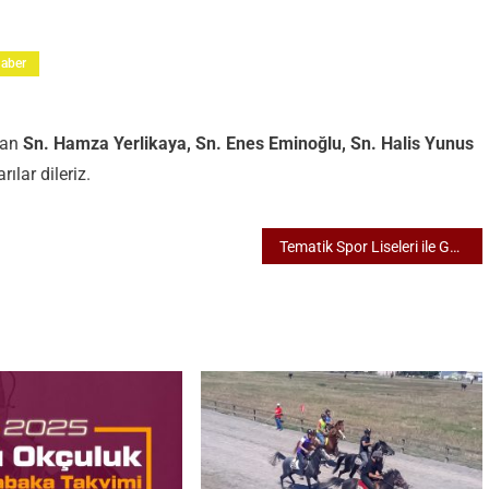
aber
nan
Sn. Hamza Yerlikaya, Sn. Enes Eminoğlu, Sn. Halis Yunus
ılar dileriz.
Tematik Spor Liseleri ile GSB Hep Yanında!