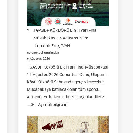
TGASDF KÖKBÖRÜ LİGİ | Yarı Final
Müsabakası 15 Ağustos 2026 |
Ulupamir-Erciş/VAN
geleneksel tarafından
6 Ağustos 2026
TGASDF Kökbörü Ligi Yarı Final Müsabakası
15 Ağustos 2026 Cumartesi Günü, Ulupamir
Köyü Kökbörü Sahasında gerçekleşecektir.
Müsabakaya katılacak olan tüm sporcu,
antrenör ve hakemlerimize başarılar dileriz.
:
…
Ayrıntılı bilgi alın
TGASDF
KÖKBÖRÜ
LİGİ