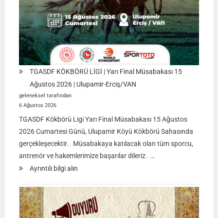
TGASDF KÖKBÖRÜ LİGİ | Yarı Final Müsabakası 15
Ağustos 2026 | Ulupamir-Erciş/VAN
geleneksel tarafından
6 Ağustos 2026
TGASDF Kökbörü Ligi Yarı Final Müsabakası 15 Ağustos
2026 Cumartesi Günü, Ulupamir Köyü Kökbörü Sahasında
gerçekleşecektir. Müsabakaya katılacak olan tüm sporcu,
antrenör ve hakemlerimize başarılar dileriz. …
:
Ayrıntılı bilgi alın
TGASDF
KÖKBÖRÜ
LİGİ