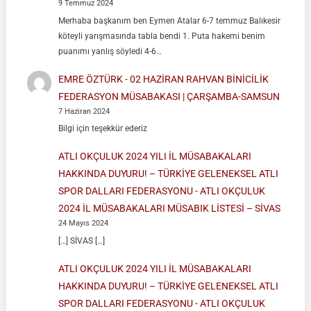
9 Temmuz 2024
Merhaba başkanım ben Eymen Atalar 6-7 temmuz Balıkesir
köteyli yarışmasında tabla bendi 1. Puta hakemi benim
puanımı yanlış söyledi 4-6…
EMRE ÖZTÜRK
-
02 HAZİRAN RAHVAN BİNİCİLİK
FEDERASYON MÜSABAKASI | ÇARŞAMBA-SAMSUN
7 Haziran 2024
Bilgi için teşekkür ederiz
ATLI OKÇULUK 2024 YILI İL MÜSABAKALARI
HAKKINDA DUYURU! – TÜRKİYE GELENEKSEL ATLI
SPOR DALLARI FEDERASYONU
-
ATLI OKÇULUK
2024 İL MÜSABAKALARI MÜSABIK LİSTESİ – SİVAS
24 Mayıs 2024
[…] SİVAS […]
ATLI OKÇULUK 2024 YILI İL MÜSABAKALARI
HAKKINDA DUYURU! – TÜRKİYE GELENEKSEL ATLI
SPOR DALLARI FEDERASYONU
-
ATLI OKÇULUK