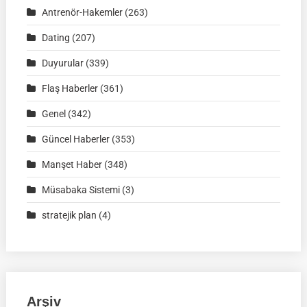
Antrenör-Hakemler
(263)
02
Ağustos
Dating
(207)
2026
Duyurular
(339)
|
Müsabaka
Flaş Haberler
(361)
Ön
Genel
(342)
Kayıt
Formu
Güncel Haberler
(353)
Manşet Haber
(348)
Müsabaka Sistemi
(3)
stratejik plan
(4)
Arşiv