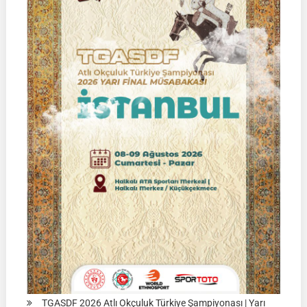
|
Yarı
Final
Müsabakası
15
Ağustos
2026
|
Ulupamir-
Erciş/VAN
TGASDF 2026 Atlı Okçuluk Türkiye Şampiyonası | Yarı