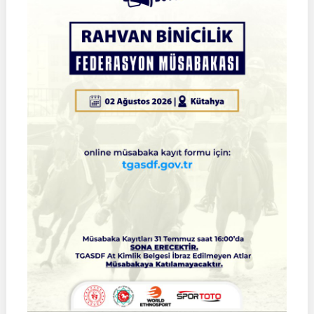
Türkiye
Şampiyonası
Çeyrek
Final
Müsabakaları
|
SİVAS
|
01
Ağustos
2026