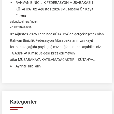
RAHVAN BİNİCİLİK FEDERASYON MÜSABAKASI |
KÜTAHYA | 02 Ağustos 2026 | Müsabaka Ön Kayıt
Formu
geleneksel tarafından
27 Temmuz 2026
02 Ağustos 2026 Tarihinde KÜTAHYA’ da gerçekleşecek olan
Rahvan Binicilik Federasyon Müsabakalarımızın kayıt
formuna aşağıda paylaştığımız bağlantıdan ulaşabilirsiniz.
TGASDF At Kimlik Belgesi ibraz edilmeyen
atlar MÜSABAKAYA KATILAMAYACAKTIR! KÜTAHYA…
:
Ayrıntılı bilgi alın
RAHVAN
BİNİCİLİK
FEDERASYON
MÜSABAKASI
|
Kategoriler
KÜTAHYA
|