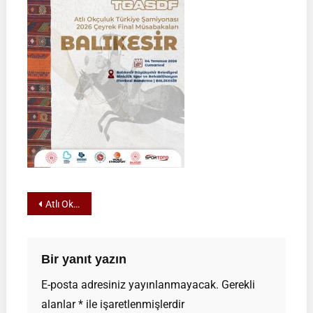
Yazı
Atlı Okçuluk 2026 Türkiye Şampiyonası Çeyrek Final Müsabakaları | Balıkesir | 04 Temmuz 2026
gezinmesi
Bir yanıt yazın
E-posta adresiniz yayınlanmayacak.
Gerekli
alanlar
*
ile işaretlenmişlerdir