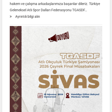
hakem ve çalışma arkadaşlarımıza başarılar dileriz. Türkiye
Geleneksel Atlı Spor Dalları Federasyonu TGASDF…
:
Ayrıntılı bilgi alın
Rahvan
Binicilik
Federasyon
Müsabakası
|
02
Ağustos
2026
|
KÜTAHYA
|
İSİM
LİSTELERİ