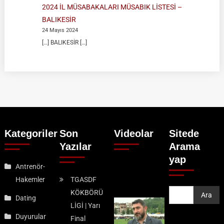
2024 İL MÜSABAKALARI MÜSABIK LİSTESİ –
BALIKESİR
24 Mayıs 2024
[…] BALIKESİR […]
Kategoriler
Son
Videolar
Sitede
Yazılar
Arama
yap
Antrenör-
Hakemler
TGASDF
KÖKBÖRÜ
Ara
Ara
Dating
LİGİ | Yarı
Duyurular
Final