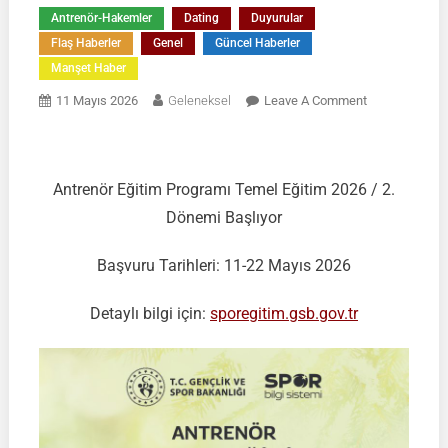
Antrenör-Hakemler
Dating
Duyurular
Flaş Haberler
Genel
Güncel Haberler
Manşet Haber
On
11 Mayıs 2026
Geleneksel
Leave A Comment
Antrenör
Eğitim
Programı
Antrenör Eğitim Programı Temel Eğitim 2026 / 2.
Temel
Eğitim
Dönemi Başlıyor
2026
/
Başvuru Tarihleri: 11-22 Mayıs 2026
2
Dönemi
Detaylı bilgi için:
sporegitim.gsb.gov.tr
Başlıyor
|
Başvurular
11-
22
Mayıs