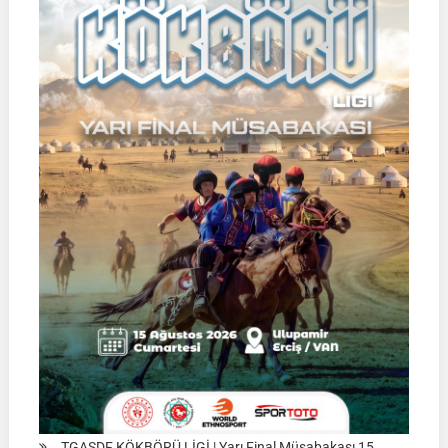
TGASDF KÖKBÖRÜ LİGİ | Yarı Final Müsabakası 15