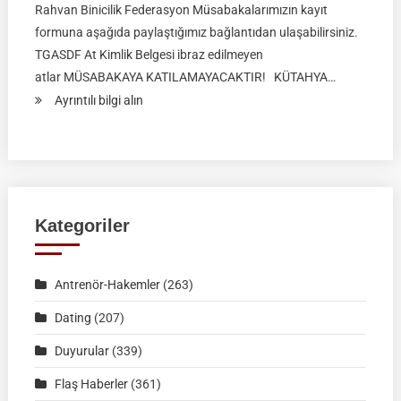
Rahvan Binicilik Federasyon Müsabakalarımızın kayıt
formuna aşağıda paylaştığımız bağlantıdan ulaşabilirsiniz.
TGASDF At Kimlik Belgesi ibraz edilmeyen
atlar MÜSABAKAYA KATILAMAYACAKTIR! KÜTAHYA…
:
Ayrıntılı bilgi alın
RAHVAN
BİNİCİLİK
FEDERASYON
MÜSABAKASI
|
Kategoriler
KÜTAHYA
|
Antrenör-Hakemler
(263)
02
Ağustos
Dating
(207)
2026
Duyurular
(339)
|
Müsabaka
Flaş Haberler
(361)