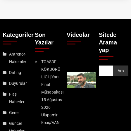
Kategoriler
Son
Videolar
Sitede
Yazılar
Arama
yap
Antrenör-
Hakemler
TGASDF
KÖKBÖRÜ
Ara
Ara
Dating
LİGİ | Yarı
Duyurular
Final
Müsabakası
Flaş
15 Ağustos
Haberler
2026 |
Genel
Ulupamir-
Erciş/VAN
Güncel