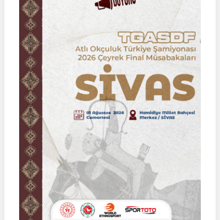
Müsabakası
|
02
Ağustos
2026
|
KÜTAHYA
|
İSİM
LİSTELERİ