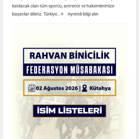
katılacak olan tüm sporcu, antrenör ve hakemlerimize
:
başarılar dileriz. Türkiye…
Ayrıntılı bilgi alın
TGASDF
2026
Atlı
Okçuluk
Türkiye
Şampiyonası
|
Yarı
Final
Müsabakaları
|
08-
09
Ağustos
2026