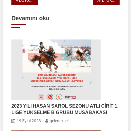
Yazı
DUYURU – Gençlik Kupası | Gençlik ve Spor Bayramı Atlı Okçuluk Müsabakaları (ÖZEL MÜSABAKA) | 16 Mayıs 2026 | KAYSERİ
ATLI OKÇULUK 2026 MİLLİ TAKIM SPORCULARIMIZ AÇIKLANMIŞTIR.
gezinmesi
Devamını oku
2023 YILI HASAN SAROL SEZONU ATLI CİRİT 1.
LİGE YÜKSELME B GRUBU MÜSABAKASI
19 Eylül 2023
geleneksel