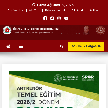
Skip
Pazar, Ağustos 09, 2026
to
Atlı Okçuluk
Atlı Cirit
Rahvan Binicilik
Atlı Kızak
Kökbörü
content
TÜRKİYE GELENEKSEL ATLI
"Gelenekten, Geleceğe "
At Kimlik Belgesi
SPOR DALLARI
FEDERASYONU