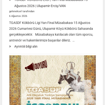
Ağustos 2026 | Ulupamir-Erciş/VAN
geleneksel tarafından
6 Ağustos 2026
TGASDF Kökbörü Ligi Yarı Final Müsabakası 15 Ağustos
2026 Cumartesi Günü, Ulupamir Köyü Kökbörü Sahasında
gerçekleşecektir. Müsabakaya katılacak olan tüm sporcu,
antrenör ve hakemlerimize başarılar dileriz. …
:
Ayrıntılı bilgi alın
TGASDF
KÖKBÖRÜ
LİGİ
|
Yarı
Final
Müsabakası
15
Ağustos