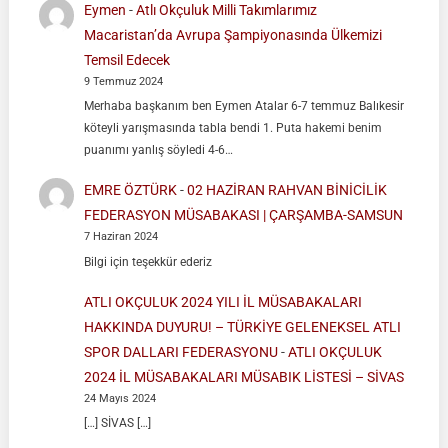
Eymen
-
Atlı Okçuluk Milli Takımlarımız
Macaristan’da Avrupa Şampiyonasında Ülkemizi
Temsil Edecek
9 Temmuz 2024
Merhaba başkanım ben Eymen Atalar 6-7 temmuz Balıkesir
köteyli yarışmasında tabla bendi 1. Puta hakemi benim
puanımı yanlış söyledi 4-6…
EMRE ÖZTÜRK
-
02 HAZİRAN RAHVAN BİNİCİLİK
FEDERASYON MÜSABAKASI | ÇARŞAMBA-SAMSUN
7 Haziran 2024
Bilgi için teşekkür ederiz
ATLI OKÇULUK 2024 YILI İL MÜSABAKALARI
HAKKINDA DUYURU! – TÜRKİYE GELENEKSEL ATLI
SPOR DALLARI FEDERASYONU
-
ATLI OKÇULUK
2024 İL MÜSABAKALARI MÜSABIK LİSTESİ – SİVAS
24 Mayıs 2024
[…] SİVAS […]