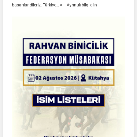
:
başarılar dileriz. Türkiye…
Ayrıntılı bilgi alın
TGASDF
2026
Atlı
Okçuluk
Türkiye
Şampiyonası
|
Yarı
Final
Müsabakaları
|
08-
09
Ağustos
2026
|