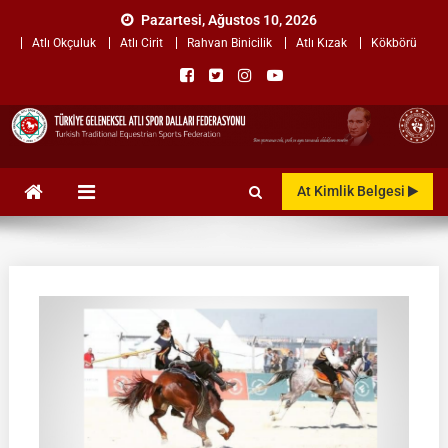
Skip
Pazartesi, Ağustos 10, 2026
to
Atlı Okçuluk
Atlı Cirit
Rahvan Binicilik
Atlı Kızak
Kökbörü
content
TÜRKİYE GELENEKSEL ATLI
"Gelenekten, Geleceğe "
At Kimlik Belgesi
SPOR DALLARI
FEDERASYONU