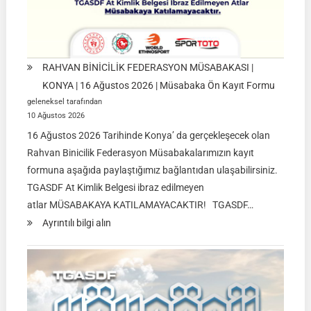
RAHVAN BİNİCİLİK FEDERASYON MÜSABAKASI |
KONYA | 16 Ağustos 2026 | Müsabaka Ön Kayıt Formu
geleneksel tarafından
10 Ağustos 2026
16 Ağustos 2026 Tarihinde Konya’ da gerçekleşecek olan
Rahvan Binicilik Federasyon Müsabakalarımızın kayıt
formuna aşağıda paylaştığımız bağlantıdan ulaşabilirsiniz.
TGASDF At Kimlik Belgesi ibraz edilmeyen
atlar MÜSABAKAYA KATILAMAYACAKTIR! TGASDF…
:
Ayrıntılı bilgi alın
RAHVAN
BİNİCİLİK
FEDERASYON
MÜSABAKASI