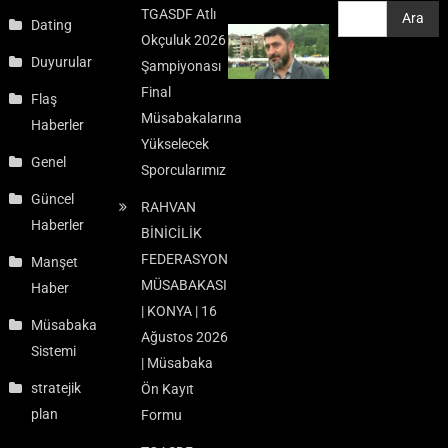
TGASDF Atlı
Ara
Ara
Dating
Okçuluk 2026
Duyurular
Şampiyonası
Final
Flaş
Müsabakalarına
Haberler
Yükselecek
Genel
Sporcularımız
Güncel
RAHVAN
Haberler
BİNİCİLİK
FEDERASYON
Manşet
MÜSABAKASI
Haber
| KONYA | 16
Müsabaka
Ağustos 2026
Sistemi
| Müsabaka
stratejik
Ön Kayıt
plan
Formu