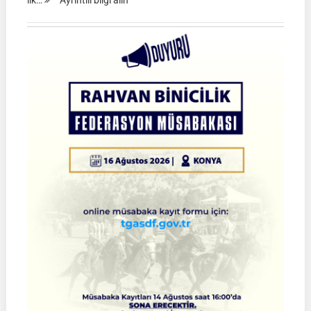
ilk…
Ayrıntılı bilgi alın
DUYURU
|
TGASDF
Atlı
Okçuluk
2026
Şampiyonası
Final
Müsabakalarına
Yükselecek
Sporcularımız