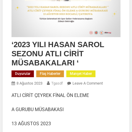
‘2023 YILI HASAN SAROL
SEZONU ATLI CİRİT
MÜSABAKALARI ‘
Duyurular
Flaş Haberler
Manşet Haber
On
8 Ağustos 2023
Tgasdf
Leave A Comment
‘2023
ATLI CİRİT ÇEYREK FİNAL ÖN ELEME
YILI
HASAN
A GURUBU MÜSABAKASI
SAROL
SEZONU
13 AĞUSTOS 2023
ATLI
CİRİT