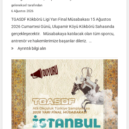
geleneksel tarafından
6 Ağustos 2026
TGASDF Kökbörü Ligi Yarı Final Müsabakası 15 Ağustos
2026 Cumartesi Günü, Ulupamir Köyü Kökbörü Sahasında
gerçekleşecektir. Müsabakaya katılacak olan tüm sporcu,
antrenör ve hakemlerimize başarılar dileriz. …
:
Ayrıntılı bilgi alın
TGASDF
KÖKBÖRÜ
LİGİ
|
Yarı
Final
Müsabakası
15
Ağustos
2026