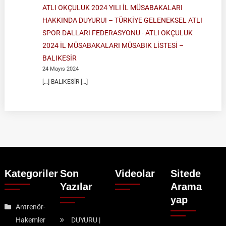
ATLI OKÇULUK 2024 YILI İL MÜSABAKALARI
HAKKINDA DUYURU! – TÜRKİYE GELENEKSEL ATLI
SPOR DALLARI FEDERASYONU
-
ATLI OKÇULUK
2024 İL MÜSABAKALARI MÜSABIK LİSTESİ –
BALIKESİR
24 Mayıs 2024
[…] BALIKESİR […]
Kategoriler
Son
Videolar
Sitede
Yazılar
Arama
yap
Antrenör-
Hakemler
DUYURU |