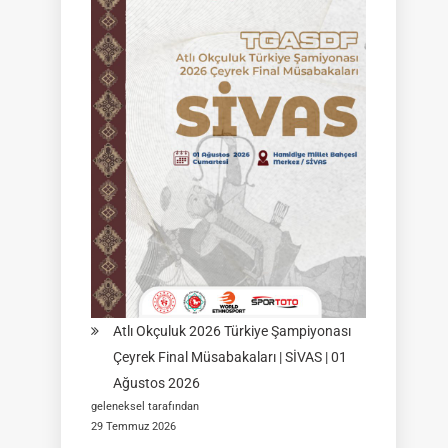
Müsabakası
|
02
Ağustos
2026
|
KÜTAHYA
|
İSİM
LİSTELERİ
Atlı Okçuluk 2026 Türkiye Şampiyonası
Çeyrek Final Müsabakaları | SİVAS | 01
Ağustos 2026
geleneksel tarafından
29 Temmuz 2026