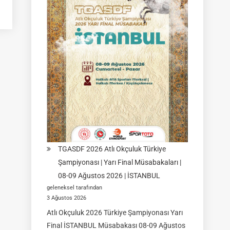
Yarı
Final
Müsabakası
15
Ağustos
2026
|
Ulupamir-
Erciş/VAN
TGASDF 2026 Atlı Okçuluk Türkiye
Şampiyonası | Yarı Final Müsabakaları |
08-09 Ağustos 2026 | İSTANBUL
geleneksel tarafından
3 Ağustos 2026
Atlı Okçuluk 2026 Türkiye Şampiyonası Yarı
Final İSTANBUL Müsabakası 08-09 Ağustos