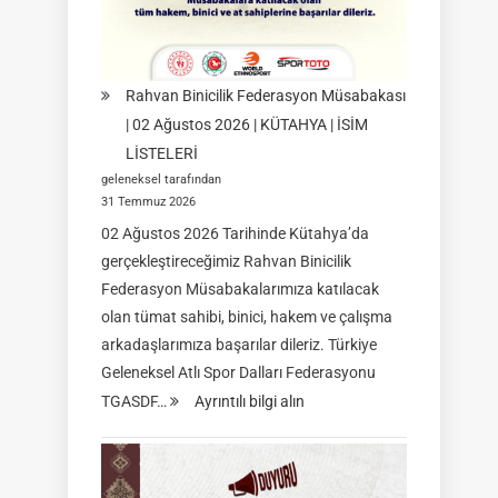
09
Ağustos
2026
|
Rahvan Binicilik Federasyon Müsabakası
İSTANBUL
| 02 Ağustos 2026 | KÜTAHYA | İSİM
LİSTELERİ
geleneksel tarafından
31 Temmuz 2026
02 Ağustos 2026 Tarihinde Kütahya’da
gerçekleştireceğimiz Rahvan Binicilik
Federasyon Müsabakalarımıza katılacak
olan tümat sahibi, binici, hakem ve çalışma
arkadaşlarımıza başarılar dileriz. Türkiye
Geleneksel Atlı Spor Dalları Federasyonu
:
TGASDF…
Ayrıntılı bilgi alın
Rahvan
Binicilik
Federasyon