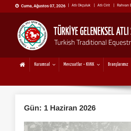
Skip
Atlı Okçuluk
Atlı Cirit
Rahvan Bi
Cuma, Ağustos 07, 2026
to
content
TÜRKİYE GELENEKSEL ATL
"Gelenekten, Geleceğe "
Kurumsal
Mevzuatlar – KVKK
Branşlarımız
Gün:
1 Haziran 2026