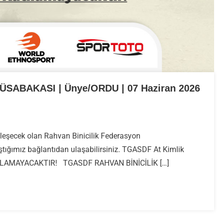
SABAKASI | Ünye/ORDU | 07 Haziran 2026
HVAN
eşecek olan Rahvan Binicilik Federasyon
NİCİLİK
ığımız bağlantıdan ulaşabilirsiniz. TGASDF At Kimlik
DERASYON
SABAKASI
ATILAMAYACAKTIR! TGASDF RAHVAN BİNİCİLİK […]
ye/ORDU
ziran