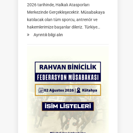
2026 tarihinde, Halkalı Atasporları
Merkezinde Gerçekleşecektir. Müsabakaya
katılacak olan tüm sporcu, antrenör ve
hakemlerimize başarılar dileriz. Türkiye…
:
Ayrıntılı bilgi alın
TGASDF
2026
Atlı
Okçuluk
Türkiye
Şampiyonası
|
Yarı
Final
Müsabakaları
|
08-