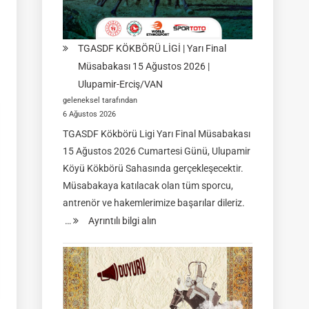
TGASDF KÖKBÖRÜ LİGİ | Yarı Final
Müsabakası 15 Ağustos 2026 |
Ulupamir-Erciş/VAN
geleneksel tarafından
6 Ağustos 2026
TGASDF Kökbörü Ligi Yarı Final Müsabakası
15 Ağustos 2026 Cumartesi Günü, Ulupamir
Köyü Kökbörü Sahasında gerçekleşecektir.
Müsabakaya katılacak olan tüm sporcu,
antrenör ve hakemlerimize başarılar dileriz.
:
…
Ayrıntılı bilgi alın
TGASDF
KÖKBÖRÜ
LİGİ
|