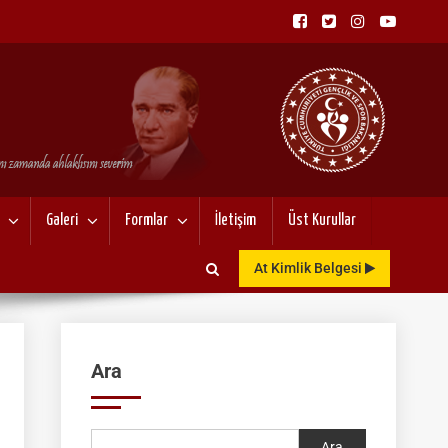
NU
Galeri
Formlar
İletişim
Üst Kurullar
At Kimlik Belgesi
Ara
Ara