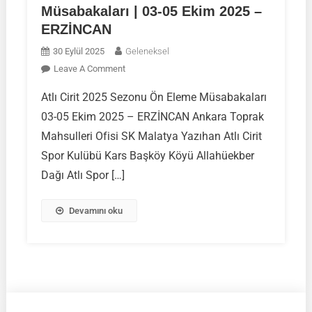
Müsabakaları | 03-05 Ekim 2025 –
ERZİNCAN
30 Eylül 2025
Geleneksel
On
Leave A Comment
ATLI
Atlı Cirit 2025 Sezonu Ön Eleme Müsabakaları
CİRİT
03-05 Ekim 2025 – ERZİNCAN Ankara Toprak
2025
Sezonu
Mahsulleri Ofisi SK Malatya Yazıhan Atlı Cirit
Ön
Spor Kulübü Kars Başköy Köyü Allahüekber
Eleme
Dağı Atlı Spor […]
Müsabakaları
|
Devamını oku
03-
05
Ekim
2025
–
ERZİNCAN