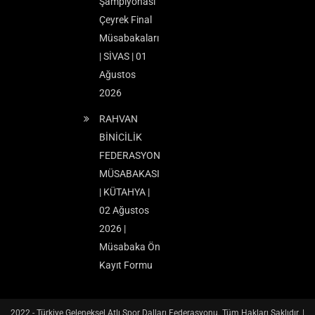
Şampiyonası
Çeyrek Final
Müsabakaları
| SİVAS | 01
Ağustos
2026
RAHVAN
BİNİCİLİK
FEDERASYON
MÜSABAKASI
| KÜTAHYA |
02 Ağustos
2026 |
Müsabaka Ön
Kayıt Formu
2022 - Türkiye Geleneksel Atlı Spor Dalları Federasyonu. Tüm Hakları Saklıdır.
|