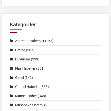
BİNİCİLİK
FEDERASYON
MÜSABAKASI
|
Kategoriler
KÜTAHYA
|
Antrenör-Hakemler
(263)
02
Ağustos
Dating
(207)
2026
Duyurular
(339)
|
Müsabaka
Flaş Haberler
(361)
Ön
Genel
(342)
Kayıt
Formu
Güncel Haberler
(353)
Manşet Haber
(348)
Müsabaka Sistemi
(3)