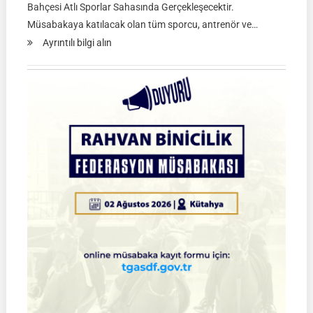
Bahçesi Atlı Sporlar Sahasında Gerçekleşecektir.
Müsabakaya katılacak olan tüm sporcu, antrenör ve…
:
Ayrıntılı bilgi alın
Atlı
Okçuluk
2026
Türkiye
Şampiyonası
Çeyrek
Final
Müsabakaları
|
SİVAS
|
01
Ağustos
2026