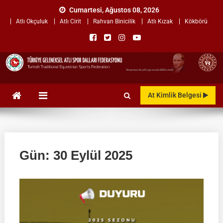
Skip
Cumartesi, Ağustos 08, 2026
to
Atlı Okçuluk
Atlı Cirit
Rahvan Binicilik
Atlı Kızak
Kökbörü
content
TÜRKİYE GELENEKSEL ATLI
"Gelenekten, Geleceğe "
At Kimlik Belgesi
SPOR DALLARI
FEDERASYONU
Gün:
30 Eylül 2025