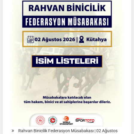
Türkiye
Şampiyonası
|
Yarı
Final
Müsabakaları
|
08-
09
Ağustos
2026
|
İSTANBUL
Rahvan Binicilik Federasyon Müsabakası | 02 Ağustos