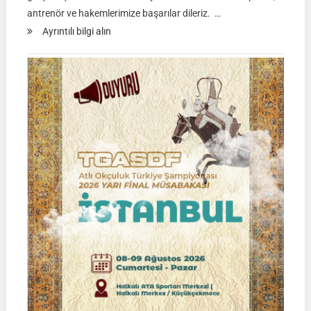
antrenör ve hakemlerimize başarılar dileriz. …
:
Ayrıntılı bilgi alın
TGASDF
KÖKBÖRÜ
LİGİ
|
Yarı
Final
Müsabakası
15
Ağustos
2026
|
Ulupamir-
Erciş/VAN