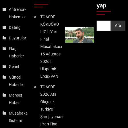
yap
Antrenör-
Hakemler
TGASDF
KÖKBÖRÜ
Ara
Ara
Dating
LİGİ | Yarı
Duyurular
Final
Müsabakası
Flaş
15 Ağustos
Haberler
2026 |
Genel
Ulupamir-
Erciş/VAN
Güncel
Haberler
TGASDF
2026 Atlı
Manşet
Okçuluk
Haber
Türkiye
Müsabaka
Şampiyonası
Sistemi
| Yarı Final