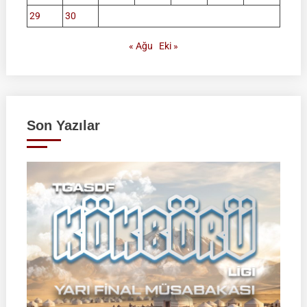
29
30
« Ağu
Eki »
Son Yazılar