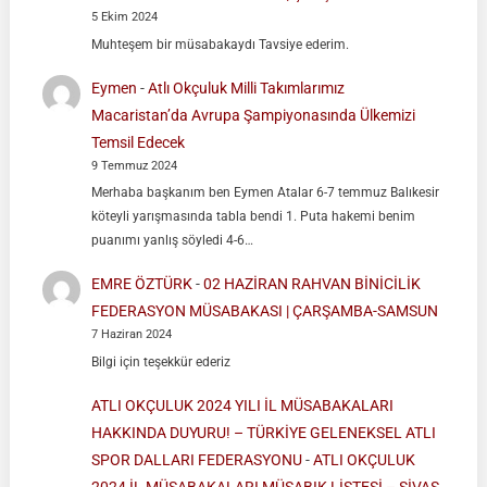
5 Ekim 2024
Muhteşem bir müsabakaydı Tavsiye ederim.
Eymen
-
Atlı Okçuluk Milli Takımlarımız
Macaristan’da Avrupa Şampiyonasında Ülkemizi
Temsil Edecek
9 Temmuz 2024
Merhaba başkanım ben Eymen Atalar 6-7 temmuz Balıkesir
köteyli yarışmasında tabla bendi 1. Puta hakemi benim
puanımı yanlış söyledi 4-6…
EMRE ÖZTÜRK
-
02 HAZİRAN RAHVAN BİNİCİLİK
FEDERASYON MÜSABAKASI | ÇARŞAMBA-SAMSUN
7 Haziran 2024
Bilgi için teşekkür ederiz
ATLI OKÇULUK 2024 YILI İL MÜSABAKALARI
HAKKINDA DUYURU! – TÜRKİYE GELENEKSEL ATLI
SPOR DALLARI FEDERASYONU
-
ATLI OKÇULUK
2024 İL MÜSABAKALARI MÜSABIK LİSTESİ – SİVAS