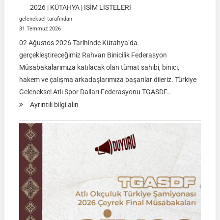
2026 | KÜTAHYA | İSİM LİSTELERİ
geleneksel tarafından
31 Temmuz 2026
02 Ağustos 2026 Tarihinde Kütahya’da
gerçekleştireceğimiz Rahvan Binicilik Federasyon
Müsabakalarımıza katılacak olan tümat sahibi, binici,
hakem ve çalışma arkadaşlarımıza başarılar dileriz. Türkiye
Geleneksel Atlı Spor Dalları Federasyonu TGASDF…
:
Ayrıntılı bilgi alın
Rahvan
Binicilik
Federasyon
Müsabakası
|
02
Ağustos
2026
|