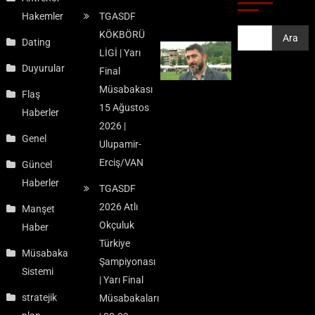
Hakemler
TGASDF
KÖKBÖRÜ
Ara
Ara
Dating
LİGİ | Yarı
Duyurular
Final
Müsabakası
Flaş
15 Ağustos
Haberler
2026 |
Genel
Ulupamir-
Erciş/VAN
Güncel
Haberler
TGASDF
2026 Atlı
Manşet
Okçuluk
Haber
Türkiye
Müsabaka
Şampiyonası
Sistemi
| Yarı Final
stratejik
Müsabakaları