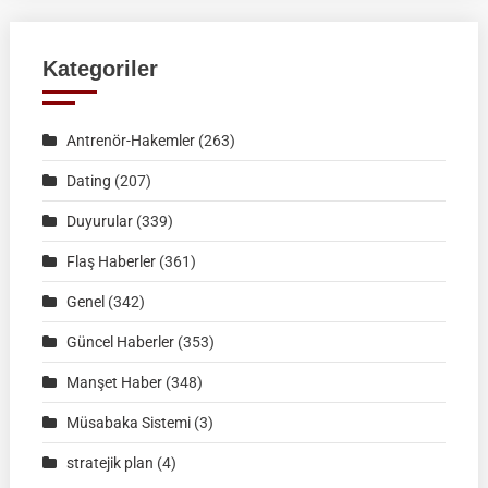
FEDERASYON
MÜSABAKASI
|
Kategoriler
KÜTAHYA
|
Antrenör-Hakemler
(263)
02
Ağustos
Dating
(207)
2026
Duyurular
(339)
|
Müsabaka
Flaş Haberler
(361)
Ön
Genel
(342)
Kayıt
Formu
Güncel Haberler
(353)
Manşet Haber
(348)
Müsabaka Sistemi
(3)
stratejik plan
(4)