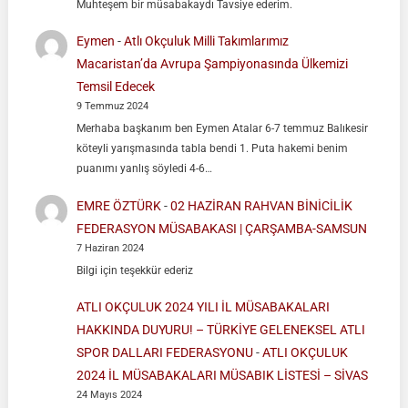
Muhteşem bir müsabakaydı Tavsiye ederim.
Eymen
-
Atlı Okçuluk Milli Takımlarımız
Macaristan’da Avrupa Şampiyonasında Ülkemizi
Temsil Edecek
9 Temmuz 2024
Merhaba başkanım ben Eymen Atalar 6-7 temmuz Balıkesir
köteyli yarışmasında tabla bendi 1. Puta hakemi benim
puanımı yanlış söyledi 4-6…
EMRE ÖZTÜRK
-
02 HAZİRAN RAHVAN BİNİCİLİK
FEDERASYON MÜSABAKASI | ÇARŞAMBA-SAMSUN
7 Haziran 2024
Bilgi için teşekkür ederiz
ATLI OKÇULUK 2024 YILI İL MÜSABAKALARI
HAKKINDA DUYURU! – TÜRKİYE GELENEKSEL ATLI
SPOR DALLARI FEDERASYONU
-
ATLI OKÇULUK
2024 İL MÜSABAKALARI MÜSABIK LİSTESİ – SİVAS
24 Mayıs 2024