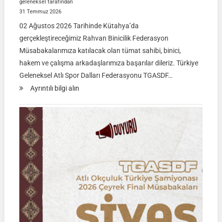
geleneksel tarafından
31 Temmuz 2026
02 Ağustos 2026 Tarihinde Kütahya’da
gerçekleştireceğimiz Rahvan Binicilik Federasyon
Müsabakalarımıza katılacak olan tümat sahibi, binici,
hakem ve çalışma arkadaşlarımıza başarılar dileriz. Türkiye
Geleneksel Atlı Spor Dalları Federasyonu TGASDF…
:
Ayrıntılı bilgi alın
Rahvan
Binicilik
Federasyon
Müsabakası
|
02
Ağustos
2026
|
KÜTAHYA