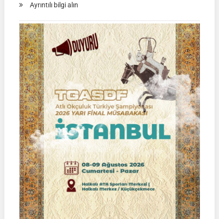
:
Ayrıntılı bilgi alın
TGASDF
KÖKBÖRÜ
LİGİ
|
Yarı
Final
Müsabakası
15
Ağustos
2026
|
Ulupamir-
Erciş/VAN