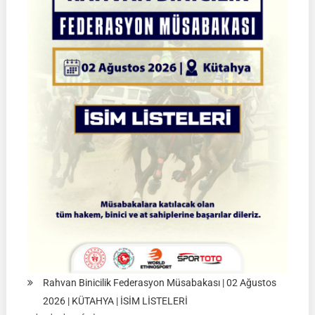
Şampiyonası
|
Yarı
Final
Müsabakaları
|
08-
09
Ağustos
2026
|
İSTANBUL
Rahvan Binicilik Federasyon Müsabakası | 02 Ağustos
2026 | KÜTAHYA | İSİM LİSTELERİ