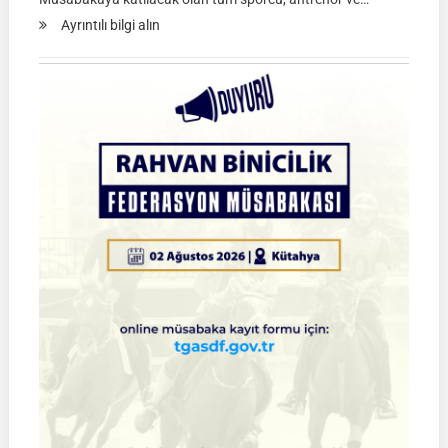
:
Ayrıntılı bilgi alın
Atlı
Okçuluk
2026
Türkiye
Şampiyonası
Çeyrek
Final
Müsabakaları
|
SİVAS
|
01
Ağustos
2026