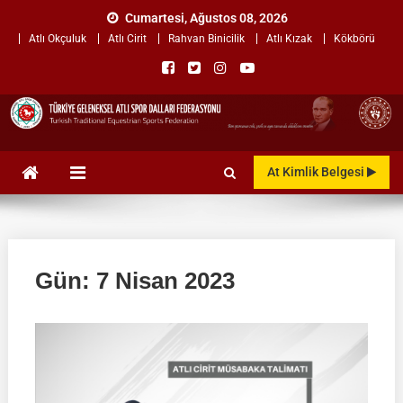
Skip
Cumartesi, Ağustos 08, 2026
to
Atlı Okçuluk
Atlı Cirit
Rahvan Binicilik
Atlı Kızak
Kökbörü
content
TÜRKİYE GELENEKSEL ATLI
"Gelenekten, Geleceğe "
At Kimlik Belgesi
SPOR DALLARI
FEDERASYONU
Gün:
7 Nisan 2023