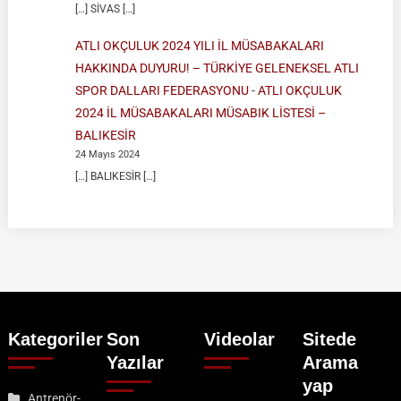
[…] SİVAS […]
ATLI OKÇULUK 2024 YILI İL MÜSABAKALARI
HAKKINDA DUYURU! – TÜRKİYE GELENEKSEL ATLI
SPOR DALLARI FEDERASYONU
-
ATLI OKÇULUK
2024 İL MÜSABAKALARI MÜSABIK LİSTESİ –
BALIKESİR
24 Mayıs 2024
[…] BALIKESİR […]
Kategoriler
Son
Videolar
Sitede
Yazılar
Arama
yap
Antrenör-