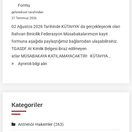
Formu
geleneksel tarafından
27 Temmuz 2026
02 Ağustos 2026 Tarihinde KÜTAHYA’ da gerçekleşecek olan
Rahvan Binicilik Federasyon Müsabakalarımızın kayıt
formuna aşağıda paylaştığımız bağlantıdan ulaşabilirsiniz.
TGASDF At Kimlik Belgesi ibraz edilmeyen
atlar MÜSABAKAYA KATILAMAYACAKTIR! KÜTAHYA…
:
Ayrıntılı bilgi alın
RAHVAN
BİNİCİLİK
FEDERASYON
MÜSABAKASI
|
Kategoriler
KÜTAHYA
|
Antrenör-Hakemler
(263)
02