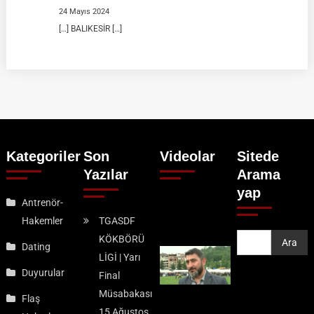
24 Mayıs 2024
[…] BALIKESİR […]
Kategoriler
Son
Videolar
Sitede
Yazılar
Arama
yap
Antrenör-
Hakemler
TGASDF
KÖKBÖRÜ
Ara
Ara
Dating
LİGİ | Yarı
Duyurular
Final
Müsabakası
Flaş
15 Ağustos