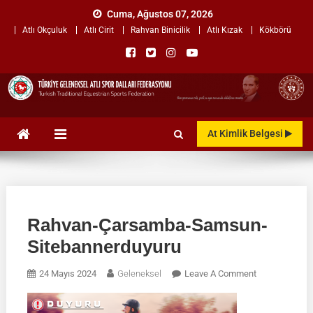
Skip
Cuma, Ağustos 07, 2026
to
Atlı Okçuluk
Atlı Cirit
Rahvan Binicilik
Atlı Kızak
Kökbörü
content
TÜRKİYE GELENEKSEL ATLI
"Gelenekten, Geleceğe "
At Kimlik Belgesi
SPOR DALLARI
FEDERASYONU
Rahvan-Çarsamba-Samsun-
Sitebannerduyuru
On
24 Mayıs 2024
Geleneksel
Leave A Comment
Rahvan-
Çarsamba-