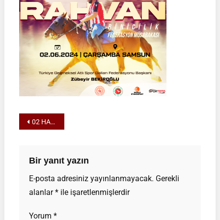
Samsun-
Sitebannerduy
Yazı
02 HAZİRAN RAHVAN BİNİCİLİK FEDERASYON MÜSABAKASI | ÇARŞAMBA-SAMSUN
gezinmesi
Bir yanıt yazın
E-posta adresiniz yayınlanmayacak.
Gerekli
alanlar
*
ile işaretlenmişlerdir
Yorum
*