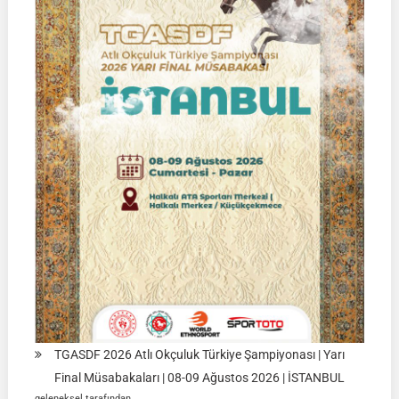
Final
Müsabakası
15
Ağustos
2026
|
Ulupamir-
Erciş/VAN
TGASDF 2026 Atlı Okçuluk Türkiye Şampiyonası | Yarı
Final Müsabakaları | 08-09 Ağustos 2026 | İSTANBUL
geleneksel tarafından