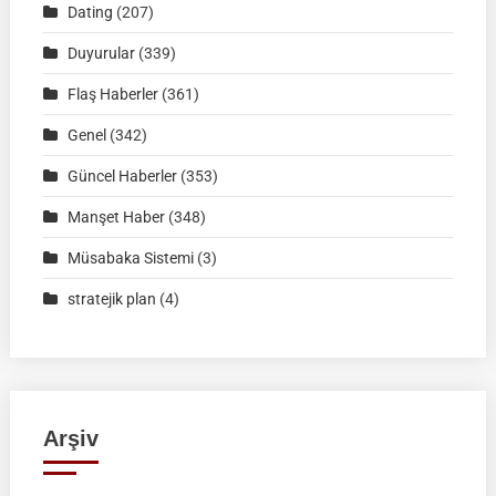
Ağustos
Dating
(207)
2026
Duyurular
(339)
|
Müsabaka
Flaş Haberler
(361)
Ön
Genel
(342)
Kayıt
Formu
Güncel Haberler
(353)
Manşet Haber
(348)
Müsabaka Sistemi
(3)
stratejik plan
(4)
Arşiv