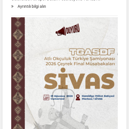
:
Ayrıntılı bilgi alın
Rahvan
Binicilik
Federasyon
Müsabakası
|
02
Ağustos
2026
|
KÜTAHYA
|
İSİM
LİSTELERİ