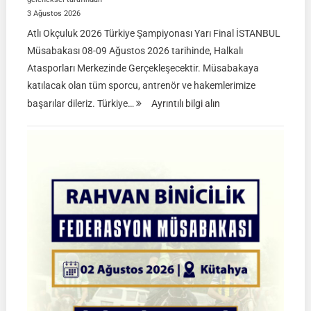
3 Ağustos 2026
Atlı Okçuluk 2026 Türkiye Şampiyonası Yarı Final İSTANBUL
Müsabakası 08-09 Ağustos 2026 tarihinde, Halkalı
Atasporları Merkezinde Gerçekleşecektir. Müsabakaya
katılacak olan tüm sporcu, antrenör ve hakemlerimize
:
başarılar dileriz. Türkiye…
Ayrıntılı bilgi alın
TGASDF
2026
Atlı
Okçuluk
Türkiye
Şampiyonası
|
Yarı
Final
Müsabakaları
|