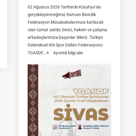
02 Ağustos 2026 Tarihinde Kütahya’da
gerçekleştireceğimiz Rahvan Binicilik
Federasyon Müsabakalarımıza katılacak
olan tümat sahibi, binici, hakem ve çalışma
arkadaşlarımıza başarılar dileriz. Türkiye
Geleneksel Atlı Spor Dalları Federasyonu
:
TGASDF…
Ayrıntılı bilgi alın
Rahvan
Binicilik
Federasyon
Müsabakası
|
02
Ağustos
2026
|
KÜTAHYA