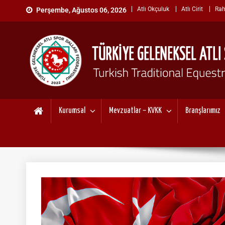
Skip
Atlı Okçuluk
Atlı Cirit
Rah
Perşembe, Ağustos 06, 2026
to
content
TÜRKİYE GELENEKSEL ATL
"Gelenekten, Geleceğe "
Kurumsal
Mevzuatlar – KVKK
Branşlarımız