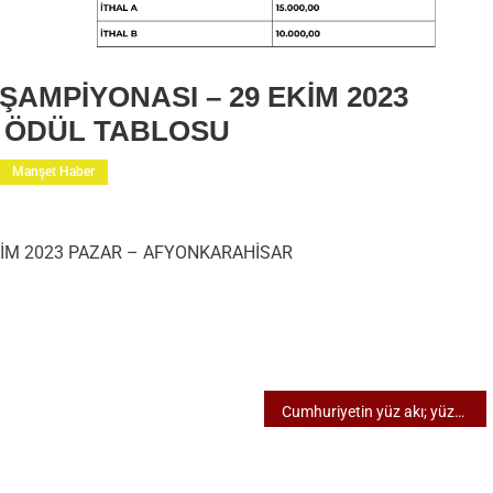
ŞAMPİYONASI – 29 EKİM 2023
 ÖDÜL TABLOSU
Manşet Haber
N
EKİM 2023 PAZAR – AFYONKARAHİSAR
İK
E
YONASI
Cumhuriyetin yüz akı; yüzde yüz gençlik, yüzde yüz spor!
KARAHİSAR