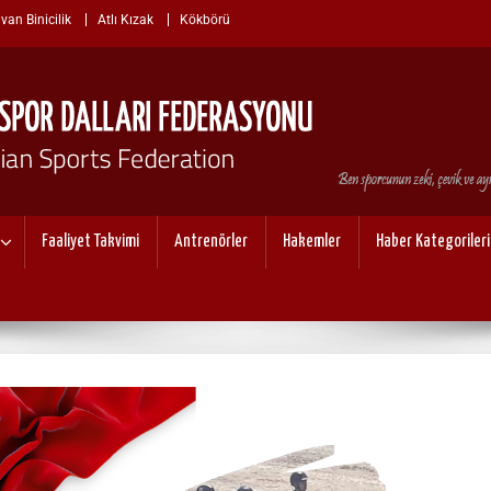
van Binicilik
Atlı Kızak
Kökbörü
I SPOR DALLARI FEDERASYO
Faaliyet Takvimi
Antrenörler
Hakemler
Haber Kategorileri