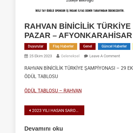
RAHVAN BİNİCİLİK TÜRKİYE 
PAZAR – AFYONKARAHİSAR
Duyurular
Flaş Haberler
Genel
Güncel Haberler
On
25 Ekim 2023
Geleneksel
Leave A Comment
RAHVA
RAHVAN BİNİCİLİK TÜRKİYE ŞAMPİYONASI – 29 
BİNİCİL
ÖDÜL TABLOSU
TÜRKİY
ŞAMPİ
–
ÖDÜL TABLOSU – RAHVAN
29
EKİM
Yazı
2023 YILI HASAN SAROL SEZONU 27-29 EKİM 2023 ATLI CİRİT 1. LİG B GRUBU MÜSABAKASI
2023
PAZAR
gezinmesi
–
Devamını oku
AFYON