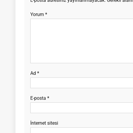
E-posta adresiniz yayınlanmayacak.
Gerekli alan
Yorum
*
Ad
*
E-posta
*
İnternet sitesi