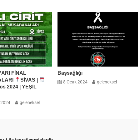
SU
 YARI FİNAL
Başsağlığı
ALARI
SİVAS |
8 Ocak 2024
geleneksel
os 2024 | YEŞİL
 2024
geleneksel