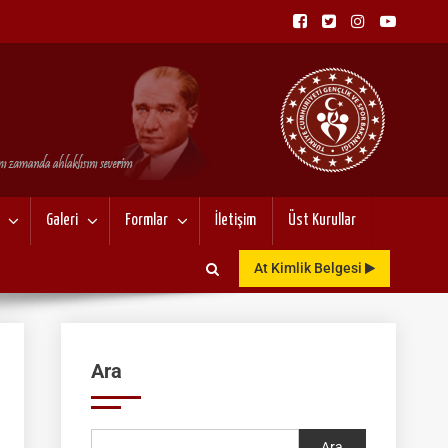
NU
Galeri
Formlar
İletişim
Üst Kurullar
At Kimlik Belgesi
Ara
Ara