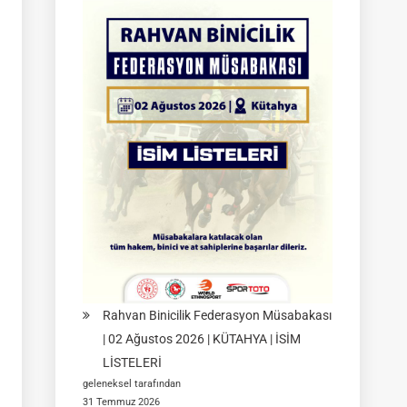
Atlı
Okçuluk
Türkiye
Şampiyonası
|
Yarı
Final
Müsabakaları
|
08-
09
Ağustos
2026
|
Rahvan Binicilik Federasyon Müsabakası
İSTANBUL
| 02 Ağustos 2026 | KÜTAHYA | İSİM
LİSTELERİ
geleneksel tarafından
31 Temmuz 2026