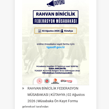
2026
Türkiye
Şampiyonası
Çeyrek
Final
Müsabakaları
|
SİVAS
|
01
Ağustos
2026
RAHVAN BİNİCİLİK FEDERASYON
MÜSABAKASI | KÜTAHYA | 02 Ağustos
2026 | Müsabaka Ön Kayıt Formu
geleneksel tarafından