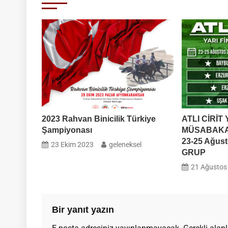
ÖDÜL
TABLO
2023 Rahvan Binicilik Türkiye
ATLI CİRİT
Şampiyonası
MÜSABAK
23-25 Ağust
23 Ekim 2023
geleneksel
GRUP
21 Ağustos
Bir yanıt yazın