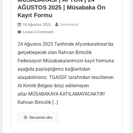
AĞUSTOS 2025 | Müsabaka Ön
Kayıt Formu
18 Ağustos 2025
Geleneksel
On
Leave A Comment
RAHVAN
24 Ağustos 2025 Tarihinde Afyonkarahisar’da
BİNİCİLİK
gerçekleşecek olan Rahvan Binicilik
FEDERASYON
MÜSABAKASI
Federasyon Müsabakalarımızın kayıt formuna
|
aşağıda paylaştığımız bağlantıdan
AFYON
ulaşabilirsiniz. TGASDF tarafından tescillenen
|
At Kimlik Belgesi ibraz edilemeyen
24
AĞUSTOS
atlar MÜSABAKAYA KATILAMAYACAKTIR!
2025
Rahvan Binicilik […]
|
Müsabaka
Devamını oku
Ön
Kayıt