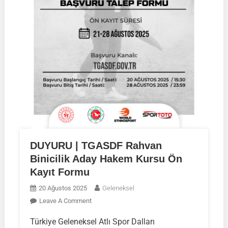
DUYURU | TGASDF Rahvan
Binicilik Aday Hakem Kursu Ön
Kayıt Formu
20 Ağustos 2025
Geleneksel
On
Leave A Comment
DUYURU
Türkiye Geleneksel Atlı Spor Dalları
|