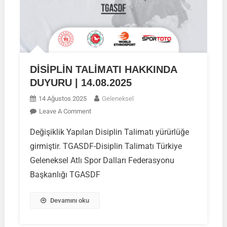
DİSİPLİN TALİMATI HAKKINDA
DUYURU | 14.08.2025
14 Ağustos 2025
Geleneksel
On
Leave A Comment
DİSİPLİN
Değişiklik Yapılan Disiplin Talimatı yürürlüğe
TALİMATI
girmiştir. TGASDF-Disiplin Talimatı Türkiye
HAKKINDA
DUYURU
Geleneksel Atlı Spor Dalları Federasyonu
|
Başkanlığı TGASDF
14.08.2025
Devamını oku