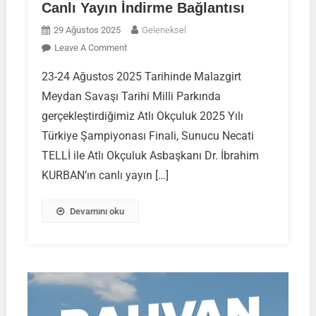
Canlı Yayın İndirme Bağlantısı
29 Ağustos 2025
Geleneksel
On
Leave A Comment
TGASDF-
23-24 Ağustos 2025 Tarihinde Malazgirt
Atlı
Meydan Savaşı Tarihi Milli Parkında
Okçuluk
2025
gerçekleştirdiğimiz Atlı Okçuluk 2025 Yılı
Türkiye
Türkiye Şampiyonası Finali, Sunucu Necati
Finali
TELLİ ile Atlı Okçuluk Asbaşkanı Dr. İbrahim
–
KURBAN’ın canlı yayın […]
TRT
Spor
Yıldız
Devamını oku
Canlı
Yayın
İndirme
Bağlantısı