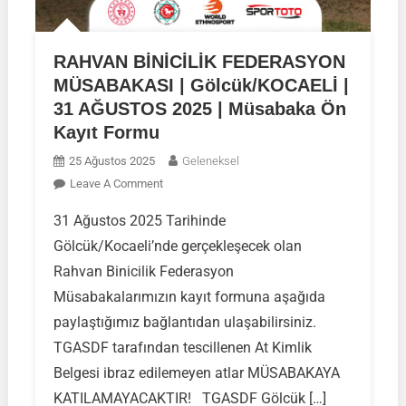
RAHVAN BİNİCİLİK FEDERASYON
MÜSABAKASI | Gölcük/KOCAELİ |
31 AĞUSTOS 2025 | Müsabaka Ön
Kayıt Formu
25 Ağustos 2025
Geleneksel
On
Leave A Comment
RAHVAN
31 Ağustos 2025 Tarihinde
BİNİCİLİK
Gölcük/Kocaeli’nde gerçekleşecek olan
FEDERASYON
MÜSABAKASI
Rahvan Binicilik Federasyon
|
Müsabakalarımızın kayıt formuna aşağıda
Gölcük/KOCAELİ
paylaştığımız bağlantıdan ulaşabilirsiniz.
|
TGASDF tarafından tescillenen At Kimlik
31
AĞUSTOS
Belgesi ibraz edilemeyen atlar MÜSABAKAYA
2025
KATILAMAYACAKTIR! TGASDF Gölcük […]