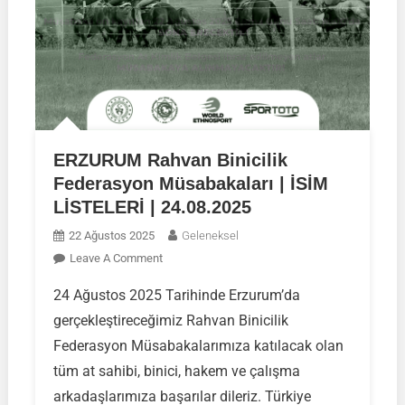
ERZURUM Rahvan Binicilik
Federasyon Müsabakaları | İSİM
LİSTELERİ | 24.08.2025
22 Ağustos 2025
Geleneksel
On
Leave A Comment
ERZURUM
24 Ağustos 2025 Tarihinde Erzurum’da
Rahvan
gerçekleştireceğimiz Rahvan Binicilik
Binicilik
Federasyon
Federasyon Müsabakalarımıza katılacak olan
Müsabakaları
tüm at sahibi, binici, hakem ve çalışma
|
arkadaşlarımıza başarılar dileriz. Türkiye
İSİM