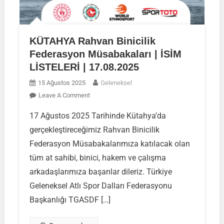
KÜTAHYA Rahvan Binicilik
Federasyon Müsabakaları | İSİM
LİSTELERİ | 17.08.2025
15 Ağustos 2025
Geleneksel
On
Leave A Comment
KÜTAHYA
17 Ağustos 2025 Tarihinde Kütahya’da
Rahvan
gerçekleştireceğimiz Rahvan Binicilik
Binicilik
Federasyon
Federasyon Müsabakalarımıza katılacak olan
Müsabakaları
tüm at sahibi, binici, hakem ve çalışma
|
arkadaşlarımıza başarılar dileriz. Türkiye
İSİM
Geleneksel Atlı Spor Dalları Federasyonu
LİSTELERİ
|
Başkanlığı TGASDF […]
17.08.2025