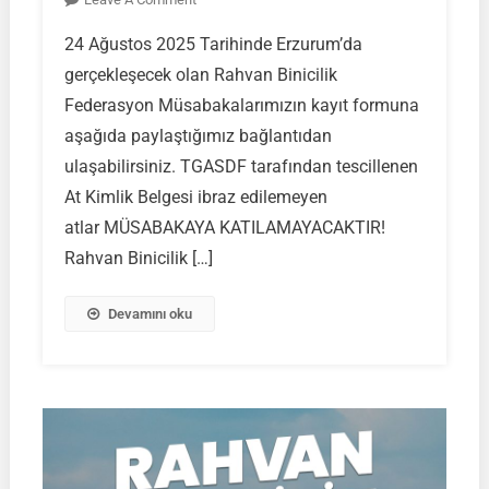
RAHVAN
24 Ağustos 2025 Tarihinde Erzurum’da
BİNİCİLİK
gerçekleşecek olan Rahvan Binicilik
FEDERASYON
MÜSABAKASI
Federasyon Müsabakalarımızın kayıt formuna
|
aşağıda paylaştığımız bağlantıdan
ERZURUM
ulaşabilirsiniz. TGASDF tarafından tescillenen
|
At Kimlik Belgesi ibraz edilemeyen
24
AĞUSTOS
atlar MÜSABAKAYA KATILAMAYACAKTIR!
2025
Rahvan Binicilik […]
|
Müsabaka
Devamını oku
Ön
Kayıt
Formu