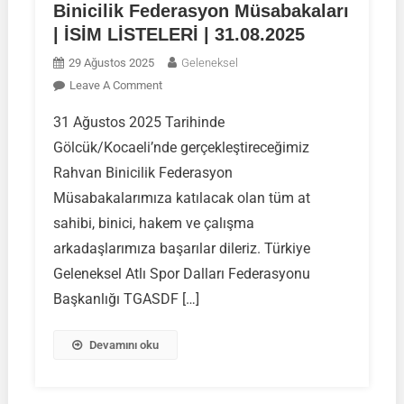
Binicilik Federasyon Müsabakaları
| İSİM LİSTELERİ | 31.08.2025
29 Ağustos 2025
Geleneksel
On
Leave A Comment
GÖLCÜK/KOCAELİ
31 Ağustos 2025 Tarihinde
Rahvan
Gölcük/Kocaeli’nde gerçekleştireceğimiz
Binicilik
Federasyon
Rahvan Binicilik Federasyon
Müsabakaları
Müsabakalarımıza katılacak olan tüm at
|
sahibi, binici, hakem ve çalışma
İSİM
arkadaşlarımıza başarılar dileriz. Türkiye
LİSTELERİ
|
Geleneksel Atlı Spor Dalları Federasyonu
31.08.2025
Başkanlığı TGASDF […]
Devamını oku