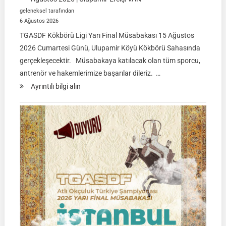
geleneksel tarafından
6 Ağustos 2026
TGASDF Kökbörü Ligi Yarı Final Müsabakası 15 Ağustos
2026 Cumartesi Günü, Ulupamir Köyü Kökbörü Sahasında
gerçekleşecektir. Müsabakaya katılacak olan tüm sporcu,
antrenör ve hakemlerimize başarılar dileriz. …
:
Ayrıntılı bilgi alın
TGASDF
KÖKBÖRÜ
LİGİ
|
Yarı
Final
Müsabakası
15
Ağustos
2026