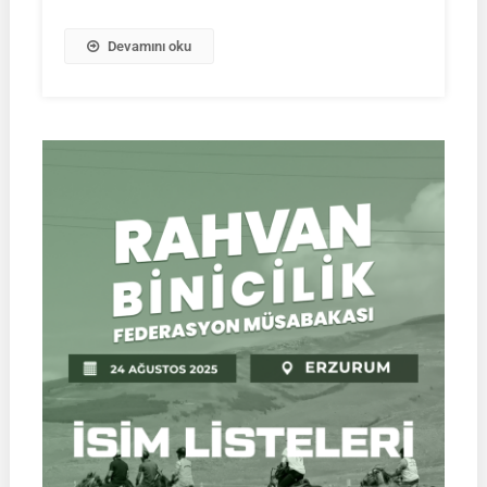
|
Müsabaka
Devamını oku
Ön
Kayıt
Formu