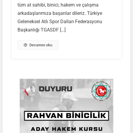
Müsabakaları
tüm at sahibi, binici, hakem ve çalışma
|
arkadaşlarımıza başarılar dileriz. Türkiye
İSİM
Geleneksel Atlı Spor Dalları Federasyonu
LİSTELERİ
|
Başkanlığı TGASDF […]
24.08.2025
Devamını oku