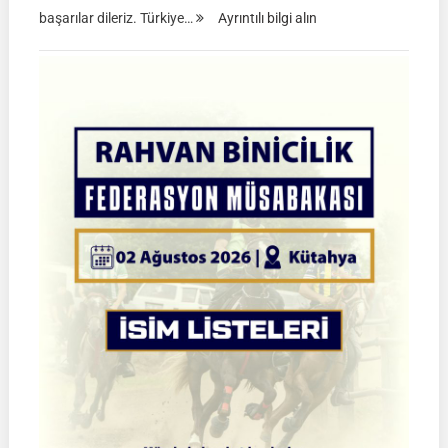
:
başarılar dileriz. Türkiye…
Ayrıntılı bilgi alın
TGASDF
2026
Atlı
Okçuluk
Türkiye
Şampiyonası
|
Yarı
Final
Müsabakaları
|
08-
09
Ağustos
2026
|