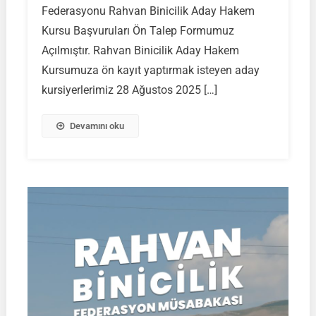
Federasyonu Rahvan Binicilik Aday Hakem
TGASDF
Rahvan
Kursu Başvuruları Ön Talep Formumuz
Binicilik
Açılmıştır. Rahvan Binicilik Aday Hakem
Aday
Kursumuza ön kayıt yaptırmak isteyen aday
Hakem
kursiyerlerimiz 28 Ağustos 2025 […]
Kursu
Ön
Kayıt
Devamını oku
Formu