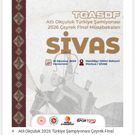
|
02
Ağustos
2026
|
KÜTAHYA
|
İSİM
LİSTELERİ
Atlı Okçuluk 2026 Türkiye Şampiyonası Çeyrek Final