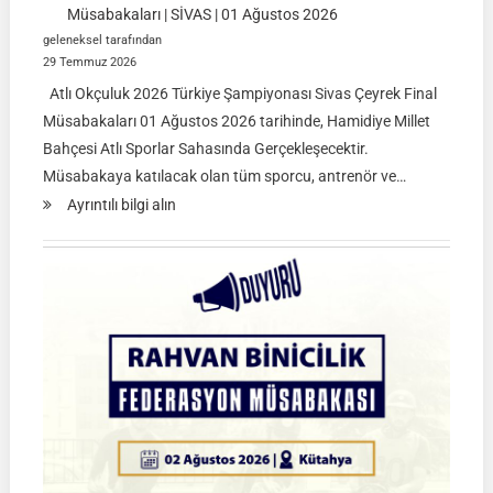
Müsabakaları | SİVAS | 01 Ağustos 2026
geleneksel tarafından
29 Temmuz 2026
Atlı Okçuluk 2026 Türkiye Şampiyonası Sivas Çeyrek Final
Müsabakaları 01 Ağustos 2026 tarihinde, Hamidiye Millet
Bahçesi Atlı Sporlar Sahasında Gerçekleşecektir.
Müsabakaya katılacak olan tüm sporcu, antrenör ve…
:
Ayrıntılı bilgi alın
Atlı
Okçuluk
2026
Türkiye
Şampiyonası
Çeyrek
Final
Müsabakaları
|
SİVAS