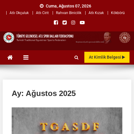
Skip
Cuma, Ağustos 07, 2026
to
Atlı Okçuluk
Atlı Cirit
Rahvan Binicilik
Atlı Kızak
Kökbörü
content
TÜRKİYE GELENEKSEL ATLI
"Gelenekten, Geleceğe "
At Kimlik Belgesi
SPOR DALLARI
FEDERASYONU
Ay:
Ağustos 2025