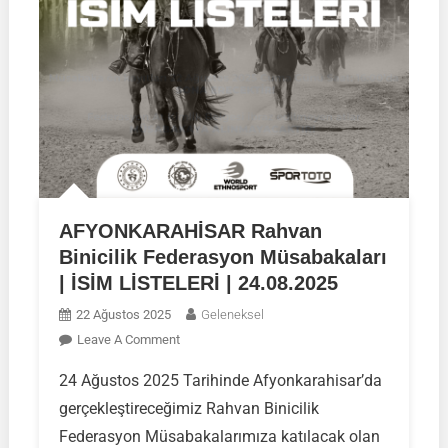
AFYONKARAHİSAR Rahvan
Binicilik Federasyon Müsabakaları
| İSİM LİSTELERİ | 24.08.2025
22 Ağustos 2025
Geleneksel
On
Leave A Comment
AFYONKARAHİSAR
24 Ağustos 2025 Tarihinde Afyonkarahisar’da
Rahvan
gerçekleştireceğimiz Rahvan Binicilik
Binicilik
Federasyon
Federasyon Müsabakalarımıza katılacak olan