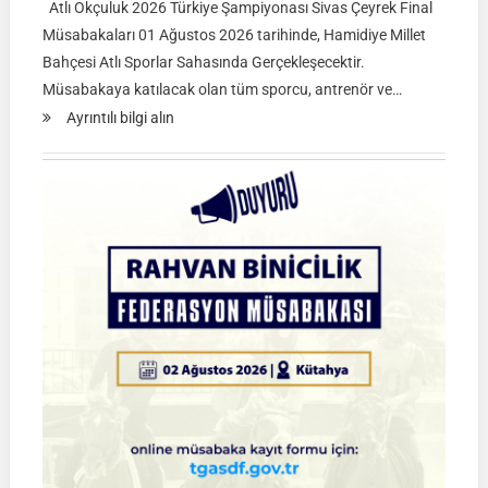
Atlı Okçuluk 2026 Türkiye Şampiyonası Sivas Çeyrek Final
Müsabakaları 01 Ağustos 2026 tarihinde, Hamidiye Millet
Bahçesi Atlı Sporlar Sahasında Gerçekleşecektir.
Müsabakaya katılacak olan tüm sporcu, antrenör ve…
:
Ayrıntılı bilgi alın
Atlı
Okçuluk
2026
Türkiye
Şampiyonası
Çeyrek
Final
Müsabakaları
|
SİVAS
|
01
Ağustos