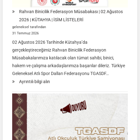
Rahvan Binicilik Federasyon Müsabakası | 02 Ağustos
2026 | KÜTAHYA | İSİM LİSTELERİ
geleneksel tarafından
31 Temmuz 2026
02 Ağustos 2026 Tarihinde Kütahya’da
gerçekleştireceğimiz Rahvan Binicilik Federasyon
Müsabakalarımıza katılacak olan tümat sahibi, binici,
hakem ve çalışma arkadaşlarımıza başarılar dileriz. Türkiye
Geleneksel Atlı Spor Dalları Federasyonu TGASDF…
:
Ayrıntılı bilgi alın
Rahvan
Binicilik
Federasyon
Müsabakası
|
02
Ağustos