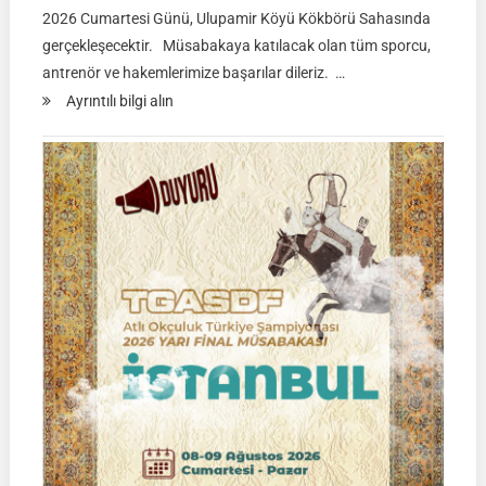
2026 Cumartesi Günü, Ulupamir Köyü Kökbörü Sahasında
gerçekleşecektir. Müsabakaya katılacak olan tüm sporcu,
antrenör ve hakemlerimize başarılar dileriz. …
:
Ayrıntılı bilgi alın
TGASDF
KÖKBÖRÜ
LİGİ
|
Yarı
Final
Müsabakası
15
Ağustos
2026
|
Ulupamir-
Erciş/VAN