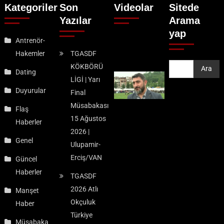
Kategoriler
Son
Videolar
Sitede
Yazılar
Arama
yap
Antrenör-
Hakemler
TGASDF
KÖKBÖRÜ
Ara
Ara
Dating
LİGİ | Yarı
Duyurular
Final
Müsabakası
Flaş
15 Ağustos
Haberler
2026 |
Genel
Ulupamir-
Erciş/VAN
Güncel
Haberler
TGASDF
2026 Atlı
Manşet
Okçuluk
Haber
Türkiye
Müsabaka