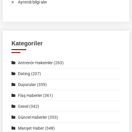
:
Ayrıntılı bilgi alın
RAHVAN
BİNİCİLİK
FEDERASYON
MÜSABAKASI
|
Kategoriler
KÜTAHYA
|
Antrenör-Hakemler
(263)
02
Ağustos
Dating
(207)
2026
Duyurular
(339)
|
Müsabaka
Flaş Haberler
(361)
Ön
Genel
(342)
Kayıt
Formu
Güncel Haberler
(353)
Manşet Haber
(348)