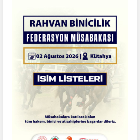
Atlı
Okçuluk
Türkiye
Şampiyonası
|
Yarı
Final
Müsabakaları
|
08-
09
Ağustos
2026
|
İSTANBUL