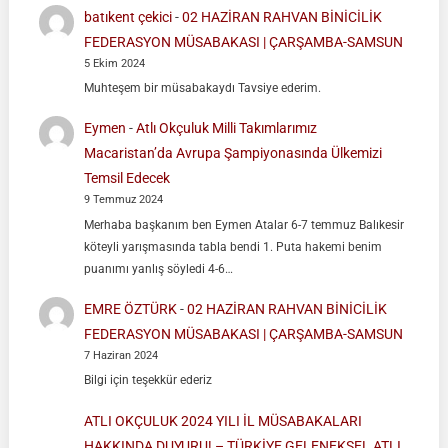
batıkent çekici
-
02 HAZİRAN RAHVAN BİNİCİLİK
FEDERASYON MÜSABAKASI | ÇARŞAMBA-SAMSUN
5 Ekim 2024
Muhteşem bir müsabakaydı Tavsiye ederim.
Eymen
-
Atlı Okçuluk Milli Takımlarımız
Macaristan’da Avrupa Şampiyonasında Ülkemizi
Temsil Edecek
9 Temmuz 2024
Merhaba başkanım ben Eymen Atalar 6-7 temmuz Balıkesir
köteyli yarışmasında tabla bendi 1. Puta hakemi benim
puanımı yanlış söyledi 4-6…
EMRE ÖZTÜRK
-
02 HAZİRAN RAHVAN BİNİCİLİK
FEDERASYON MÜSABAKASI | ÇARŞAMBA-SAMSUN
7 Haziran 2024
Bilgi için teşekkür ederiz
ATLI OKÇULUK 2024 YILI İL MÜSABAKALARI
HAKKINDA DUYURU! – TÜRKİYE GELENEKSEL ATLI