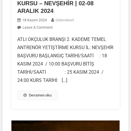
KURSU – NEVŞEHİR | 02-08
ARALIK 2024
18 Kasım 2024
Geleneksel
On
Leave A Comment
ATLI
ATLI OKÇULUK BRANŞI 2. KADEME TEMEL
OKÇULUK
ANTRENÖR YETİŞTİRME KURSU İL: NEVŞEHİR
2.
KADEME
BAŞVURU BAŞLANGIÇ TARİHİ/SAATİ : 18
TEMEL
KASIM 2024 / 10:00 BAŞVURU BİTİŞ
ANTRENÖR
TARİHİ/SAATİ : 25 KASIM 2024 /
YETİŞTİRME
24:00 KURS TARİHİ: […]
KURSU
–
NEVŞEHİR
Devamını oku
|
02-
08
ARALIK
2024