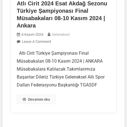
Atlı Cirit 2024 Esat Akdağ Sezonu
Türkiye Şampiyonası Final
Müsabakaları 08-10 Kasım 2024 |
Ankara
6 Kasım 2024
Geleneksel
On
Leave A Comment
Atlı
Atlı Cirit Türkiye Şampiyonası Final
Cirit
Müsabakaları 08-10 Kasım 2024 | ANKARA
2024
Esat
Müsabakalara Katılacak Takımlarımıza
Akdağ
Başarılar Dileriz Türkiye Geleneksel Atlı Spor
Sezonu
Dalları Federasyonu Başkanlığı TGASDF
Türkiye
Şampiyonası
Devamını oku
Final
Müsabakaları
08-
10
Kasım