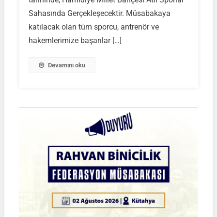
Şampiyonası
Sahasında Gerçekleşecektir. Müsabakaya
Çeyrek
katılacak olan tüm sporcu, antrenör ve
Final
hakemlerimize başarılar […]
Müsabakaları
|
SİVAS
Devamını oku
|
01
Ağustos
2026