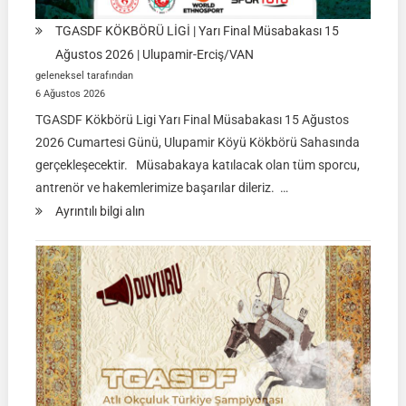
TGASDF KÖKBÖRÜ LİGİ | Yarı Final Müsabakası 15
Ağustos 2026 | Ulupamir-Erciş/VAN
geleneksel tarafından
6 Ağustos 2026
TGASDF Kökbörü Ligi Yarı Final Müsabakası 15 Ağustos
2026 Cumartesi Günü, Ulupamir Köyü Kökbörü Sahasında
gerçekleşecektir. Müsabakaya katılacak olan tüm sporcu,
antrenör ve hakemlerimize başarılar dileriz. …
:
Ayrıntılı bilgi alın
TGASDF
KÖKBÖRÜ
LİGİ
|
Yarı
Final
Müsabakası
15