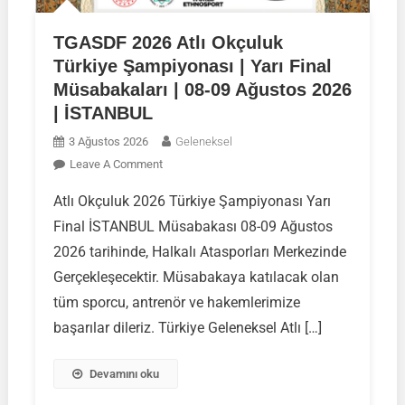
TGASDF 2026 Atlı Okçuluk
Türkiye Şampiyonası | Yarı Final
Müsabakaları | 08-09 Ağustos 2026
| İSTANBUL
3 Ağustos 2026
Geleneksel
On
Leave A Comment
TGASDF
Atlı Okçuluk 2026 Türkiye Şampiyonası Yarı
2026
Final İSTANBUL Müsabakası 08-09 Ağustos
Atlı
Okçuluk
2026 tarihinde, Halkalı Atasporları Merkezinde
Türkiye
Gerçekleşecektir. Müsabakaya katılacak olan
Şampiyonası
tüm sporcu, antrenör ve hakemlerimize
|
başarılar dileriz. Türkiye Geleneksel Atlı […]
Yarı
Final
Müsabakaları
Devamını oku
|