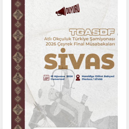
Binicilik
Federasyon
Müsabakası
|
02
Ağustos
2026
|
KÜTAHYA
|
İSİM
LİSTELERİ