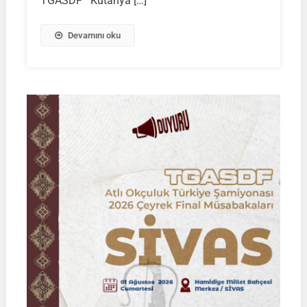
TGASDF Kütahya […]
KÜTAHYA
|
Devamını oku
İSİM
LİSTELERİ