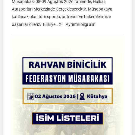
Müsabakası 08-09 Ağustos 2026 tarihinde, Halkalı
Atasporları Merkezinde Gerçekleşecektir. Müsabakaya
katılacak olan tüm sporcu, antrenör ve hakemlerimize
:
başarılar dileriz. Türkiye…
Ayrıntılı bilgi alın
TGASDF
2026
Atlı
Okçuluk
Türkiye
Şampiyonası
|
Yarı
Final
Müsabakaları
|
08-
09
Ağustos