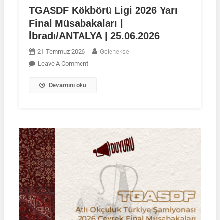
TGASDF Kökbörü Ligi 2026 Yarı
Final Müsabakaları |
İbradı/ANTALYA | 25.06.2026
21 Temmuz 2026
Geleneksel
On
Leave A Comment
TGASDF
Devamını oku
Kökbörü
Ligi
2026
Yarı
Final
Müsabakaları
|
İbradı/ANTALYA
|
25.06.2026