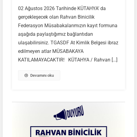
RAHVAN
02 Ağustos 2026 Tarihinde KÜTAHYA’ da
BİNİCİLİK
gerçekleşecek olan Rahvan Binicilik
FEDERASYON
MÜSABAKASI
Federasyon Müsabakalarımızın kayıt formuna
|
aşağıda paylaştığımız bağlantıdan
KÜTAHYA
ulaşabilirsiniz. TGASDF At Kimlik Belgesi ibraz
|
edilmeyen atlar MÜSABAKAYA
02
Ağustos
KATILAMAYACAKTIR! KÜTAHYA / Rahvan […]
2026
|
Devamını oku
Müsabaka
Ön
Kayıt
Formu