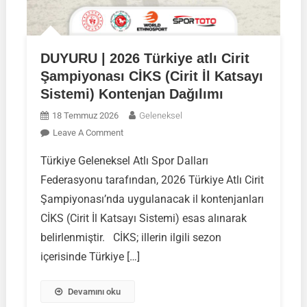
DUYURU | 2026 Türkiye atlı Cirit
Şampiyonası CİKS (Cirit İl Katsayı
Sistemi) Kontenjan Dağılımı
18 Temmuz 2026
Geleneksel
On
Leave A Comment
DUYURU
Türkiye Geleneksel Atlı Spor Dalları
|
Federasyonu tarafından, 2026 Türkiye Atlı Cirit
2026
Türkiye
Şampiyonası’nda uygulanacak il kontenjanları
Atlı
CİKS (Cirit İl Katsayı Sistemi) esas alınarak
Cirit
belirlenmiştir. CİKS; illerin ilgili sezon
Şampiyonası
içerisinde Türkiye […]
CİKS
(Cirit
İl
Devamını oku
Katsayı