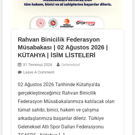
Rahvan Binicilik Federasyon
Müsabakası | 02 Ağustos 2026 |
KÜTAHYA | İSİM LİSTELERİ
31 Temmuz 2026
Geleneksel
On
Leave A Comment
Rahvan
02 Ağustos 2026 Tarihinde Kütahya’da
Binicilik
gerçekleştireceğimiz Rahvan Binicilik
Federasyon
Müsabakası
Federasyon Müsabakalarımıza katılacak olan
|
tümat sahibi, binici, hakem ve çalışma
02
arkadaşlarımıza başarılar dileriz. Türkiye
Ağustos
Geleneksel Atlı Spor Dalları Federasyonu
2026
|