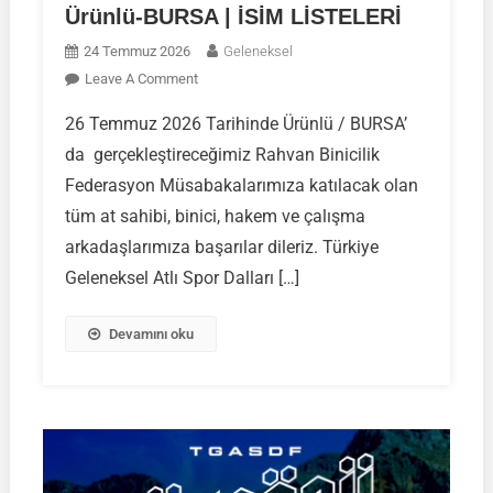
Ürünlü-BURSA | İSİM LİSTELERİ
24 Temmuz 2026
Geleneksel
On
Leave A Comment
Rahvan
26 Temmuz 2026 Tarihinde Ürünlü / BURSA’
Binicilik
da gerçekleştireceğimiz Rahvan Binicilik
Federasyon
Müsabakası
Federasyon Müsabakalarımıza katılacak olan
|
tüm at sahibi, binici, hakem ve çalışma
26
arkadaşlarımıza başarılar dileriz. Türkiye
Temmuz
Geleneksel Atlı Spor Dalları […]
2026
|
Ürünlü-
Devamını oku
BURSA
|
İSİM
LİSTELERİ