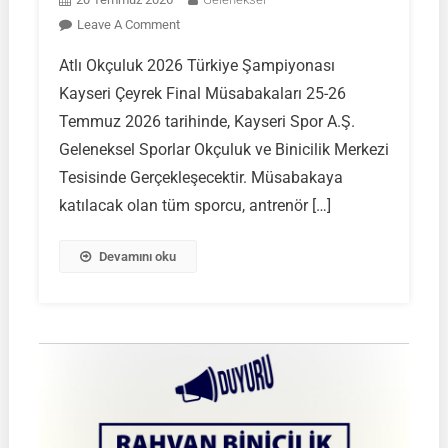
On
Leave A Comment
Atlı
Atlı Okçuluk 2026 Türkiye Şampiyonası
Okçuluk
Kayseri Çeyrek Final Müsabakaları 25-26
2026
Türkiye
Temmuz 2026 tarihinde, Kayseri Spor A.Ş.
Şampiyonası
Geleneksel Sporlar Okçuluk ve Binicilik Merkezi
Çeyrek
Tesisinde Gerçekleşecektir. Müsabakaya
Final
katılacak olan tüm sporcu, antrenör […]
Müsabakaları
|
KAYSERİ
Devamını oku
|
25-
26
Temmuz
2026