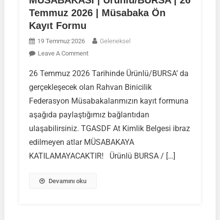
Temmuz 2026 | Müsabaka Ön
Kayıt Formu
19 Temmuz 2026
Geleneksel
On
Leave A Comment
RAHVAN
26 Temmuz 2026 Tarihinde Ürünlü/BURSA’ da
BİNİCİLİK
gerçekleşecek olan Rahvan Binicilik
FEDERASYON
MÜSABAKASI
Federasyon Müsabakalarımızın kayıt formuna
|
aşağıda paylaştığımız bağlantıdan
Ürünlü/BURSA
ulaşabilirsiniz. TGASDF At Kimlik Belgesi ibraz
|
edilmeyen atlar MÜSABAKAYA
26
Temmuz
KATILAMAYACAKTIR! Ürünlü BURSA / […]
2026
|
Devamını oku
Müsabaka
Ön
Kayıt