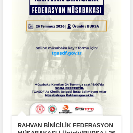
RAHVAN BİNİCİLİK FEDERASYON
MÜSABAKASI | Ürünlü/BURSA | 26