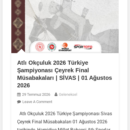
Atlı Okçuluk 2026 Türkiye
Şampiyonası Çeyrek Final
Müsabakaları | SİVAS | 01 Ağustos
2026
29 Temmuz 2026
Geleneksel
On
Leave A Comment
Atlı
Atlı Okçuluk 2026 Türkiye Şampiyonası Sivas
Okçuluk
Çeyrek Final Müsabakaları 01 Ağustos 2026
2026
Türkiye
tarihinde, Hamidiye Millet Bahçesi Atlı Sporlar