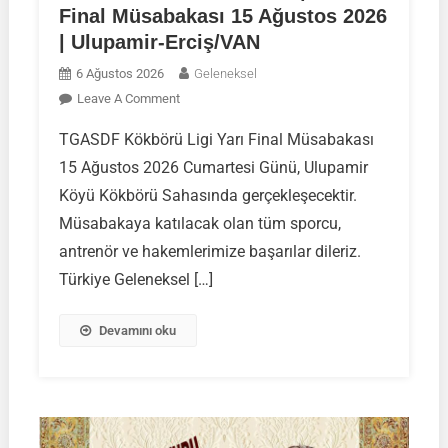
Final Müsabakası 15 Ağustos 2026
| Ulupamir-Erciş/VAN
6 Ağustos 2026
Geleneksel
On
Leave A Comment
TGASDF
TGASDF Kökbörü Ligi Yarı Final Müsabakası
KÖKBÖRÜ
15 Ağustos 2026 Cumartesi Günü, Ulupamir
LİGİ
|
Köyü Kökbörü Sahasında gerçekleşecektir.
Yarı
Müsabakaya katılacak olan tüm sporcu,
Final
antrenör ve hakemlerimize başarılar dileriz.
Müsabakası
Türkiye Geleneksel […]
15
Ağustos
2026
Devamını oku
|
Ulupamir-
Erciş/VAN