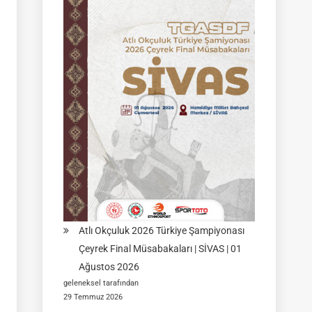
Müsabakası
|
02
Ağustos
2026
|
KÜTAHYA
|
İSİM
LİSTELERİ
Atlı Okçuluk 2026 Türkiye Şampiyonası
Çeyrek Final Müsabakaları | SİVAS | 01
Ağustos 2026
geleneksel tarafından
29 Temmuz 2026