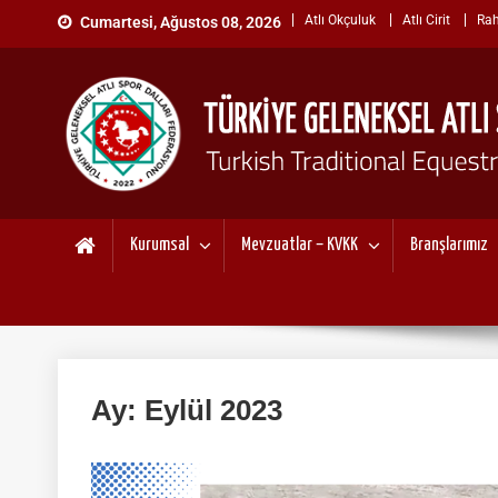
Skip
Atlı Okçuluk
Atlı Cirit
Rah
Cumartesi, Ağustos 08, 2026
to
content
TÜRKİYE GELENEKSEL ATL
"Gelenekten, Geleceğe "
Kurumsal
Mevzuatlar – KVKK
Branşlarımız
Ay:
Eylül 2023