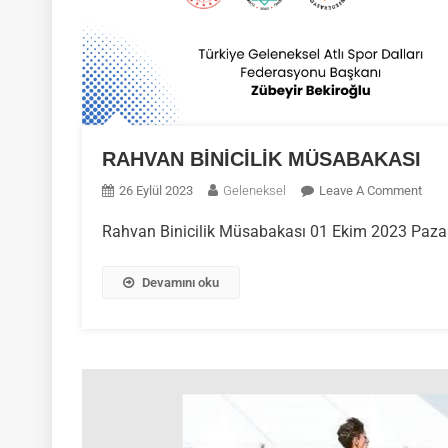
RAHVAN BİNİCİLİK MÜSABAKASI
On
26 Eylül 2023
Geleneksel
Leave A Comment
RAH
Rahvan Binicilik Müsabakası 01 Ekim 2023 Paz
BİNİ
MÜS
Devamını oku