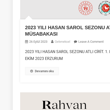
2023 YILI HASAN SAROL SEZONU AT
MÜSABAKASI
On
26 Eylül 2023
Geleneksel
Leave A Comment
202
2023 YILI HASAN SAROL SEZONU ATLI CİRİT. 1
YILI
EKİM 2023 ERZURUM
HAS
SAR
SEZ
Devamını oku
ATLI
CİRİ
1.
LİGE
YÜK
C
GRU