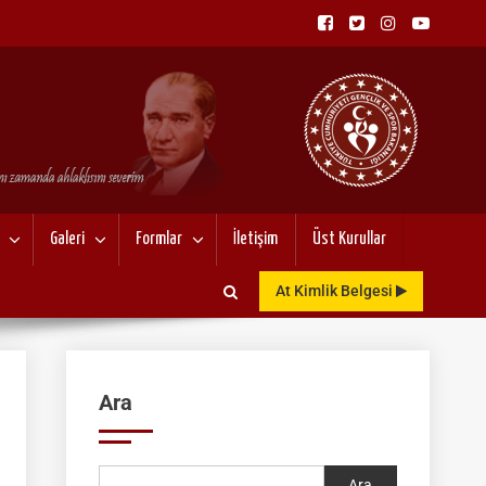
NU
Galeri
Formlar
İletişim
Üst Kurullar
At Kimlik Belgesi
Ara
Ara