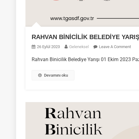
RAHVAN BİNİCİLİK BELEDİYE YARIŞI
On
26 Eylül 2023
Geleneksel
Leave A Comment
RAH
Rahvan Binicilik Belediye Yarışı 01 Ekim 2023 Pa
BİNİ
BEL
YARI
Devamını oku
–
TİRE
İZM