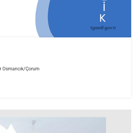
VAN
ar Osmancık/Çorum
CİLİK
ABAKASI