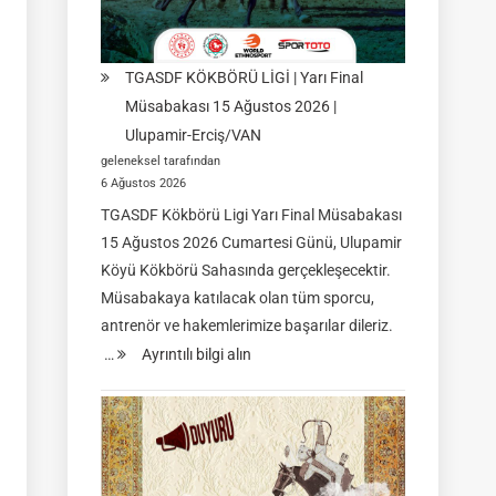
TGASDF KÖKBÖRÜ LİGİ | Yarı Final
Müsabakası 15 Ağustos 2026 |
Ulupamir-Erciş/VAN
geleneksel tarafından
6 Ağustos 2026
TGASDF Kökbörü Ligi Yarı Final Müsabakası
15 Ağustos 2026 Cumartesi Günü, Ulupamir
Köyü Kökbörü Sahasında gerçekleşecektir.
Müsabakaya katılacak olan tüm sporcu,
antrenör ve hakemlerimize başarılar dileriz.
:
…
Ayrıntılı bilgi alın
TGASDF
KÖKBÖRÜ
LİGİ
|