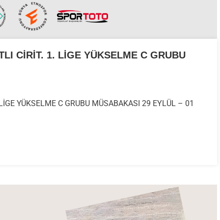
LI CİRİT. 1. LİGE YÜKSELME C GRUBU
3
. LİGE YÜKSELME C GRUBU MÜSABAKASI 29 EYLÜL – 01
AN
OL
ONU
T.
SELME
BU