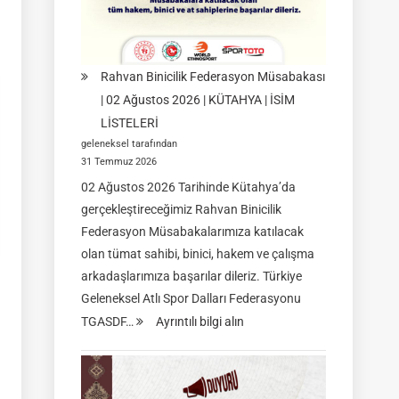
09
Ağustos
2026
|
Rahvan Binicilik Federasyon Müsabakası
İSTANBUL
| 02 Ağustos 2026 | KÜTAHYA | İSİM
LİSTELERİ
geleneksel tarafından
31 Temmuz 2026
02 Ağustos 2026 Tarihinde Kütahya’da
gerçekleştireceğimiz Rahvan Binicilik
Federasyon Müsabakalarımıza katılacak
olan tümat sahibi, binici, hakem ve çalışma
arkadaşlarımıza başarılar dileriz. Türkiye
Geleneksel Atlı Spor Dalları Federasyonu
:
TGASDF…
Ayrıntılı bilgi alın
Rahvan
Binicilik
Federasyon