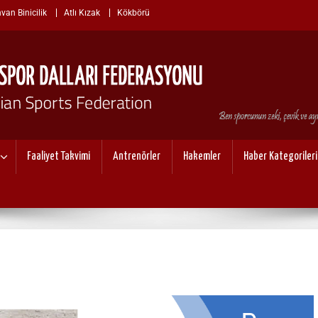
van Binicilik
Atlı Kızak
Kökbörü
I SPOR DALLARI FEDERASYO
Faaliyet Takvimi
Antrenörler
Hakemler
Haber Kategorileri