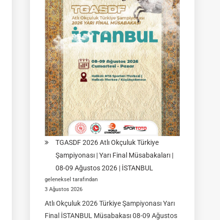
Yarı
Final
Müsabakası
15
Ağustos
2026
|
Ulupamir-
Erciş/VAN
TGASDF 2026 Atlı Okçuluk Türkiye
Şampiyonası | Yarı Final Müsabakaları |
08-09 Ağustos 2026 | İSTANBUL
geleneksel tarafından
3 Ağustos 2026
Atlı Okçuluk 2026 Türkiye Şampiyonası Yarı
Final İSTANBUL Müsabakası 08-09 Ağustos