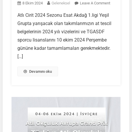
On
8 Ekim 2024
Geleneksel
Leave A Comment
ATLI
Atlı Cirit 2024 Sezonu Esat Akdağ 1.ligi Yeşil
CİRİT
Grupta yarışacak olan takımlarımızın at tescil
2024
SEZONU
belgelerinin 2024 yılı vizelerini ve TGASDF
ESAT
sporcu lisanslarını 10 ekim 2024 Perşembe
AKDAĞ
gününe kadar tamamlamaları gerekmektedir.
1.LİGİ
[…]
YEŞİL
GRUP
MÜSABAKAL
Devamını oku
YARIŞACAK
OLAN
TAKIMLARIM
DİKKATİNE