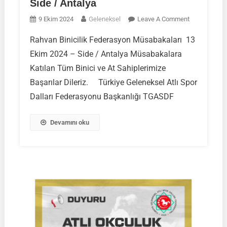
Side / Antalya
On
9 Ekim 2024
Geleneksel
Leave A Comment
Rahvan
Rahvan Binicilik Federasyon Müsabakaları 13
Binicilik
Ekim 2024 – Side / Antalya Müsabakalara
Federasyon
Müsabakalar
Katılan Tüm Binici ve At Sahiplerimize
|
Başarılar Dileriz. Türkiye Geleneksel Atlı Spor
13
Dalları Federasyonu Başkanlığı TGASDF
Ekim
2024
Devamını oku
–
Side
/
Antalya