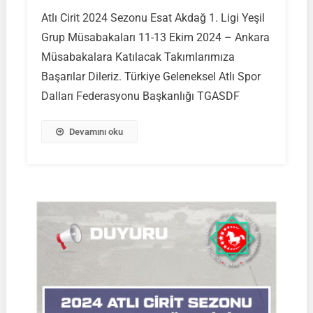
Atlı
Atlı Cirit 2024 Sezonu Esat Akdağ 1. Ligi Yeşil
Cirit
Grup Müsabakaları 11-13 Ekim 2024 – Ankara
2024
Sezonu
Müsabakalara Katılacak Takımlarımıza
Esat
Başarılar Dileriz. Türkiye Geleneksel Atlı Spor
Akdağ
Dalları Federasyonu Başkanlığı TGASDF
1.
Ligi
Devamını oku
Yeşil
Grup
Müsabakalar
|
11-
13
Ekim
2024
–
Ankara