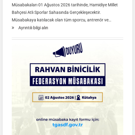
Müsabakaları 01 Ağustos 2026 tarihinde, Hamidiye Millet
Bahçesi Atlı Sporlar Sahasında Gerçekleşecektir.
Müsabakaya katılacak olan tüm sporcu, antrenör ve…
:
Ayrıntılı bilgi alın
Atlı
Okçuluk
2026
Türkiye
Şampiyonası
Çeyrek
Final
Müsabakaları
|
SİVAS
|
01
Ağustos