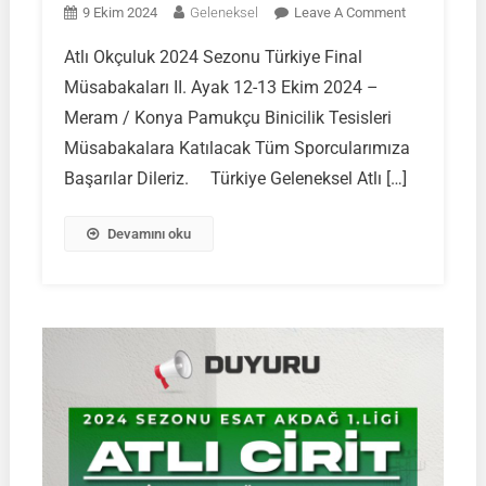
On
9 Ekim 2024
Geleneksel
Leave A Comment
Atlı
Atlı Okçuluk 2024 Sezonu Türkiye Final
Okçuluk
Müsabakaları II. Ayak 12-13 Ekim 2024 –
2024
Sezonu
Meram / Konya Pamukçu Binicilik Tesisleri
Türkiye
Müsabakalara Katılacak Tüm Sporcularımıza
Final
Başarılar Dileriz. Türkiye Geleneksel Atlı […]
Müsabakalar
II.
Devamını oku
Ayak
|
12-
13
Ekim
2024
–
Meram
/
Konya