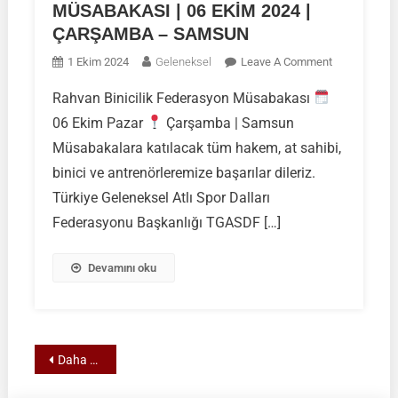
MÜSABAKASI | 06 EKİM 2024 |
ÇARŞAMBA – SAMSUN
On
1 Ekim 2024
Geleneksel
Leave A Comment
RAHVAN
Rahvan Binicilik Federasyon Müsabakası
BİNİCİLİK
06 Ekim Pazar
Çarşamba | Samsun
FEDERASYO
MÜSABAKAS
Müsabakalara katılacak tüm hakem, at sahibi,
|
binici ve antrenörleremize başarılar dileriz.
06
Türkiye Geleneksel Atlı Spor Dalları
EKİM
Federasyonu Başkanlığı TGASDF […]
2024
|
ÇARŞAMBA
Devamını oku
–
SAMSUN
Yazı
Daha eski yazılar
gezinmesi