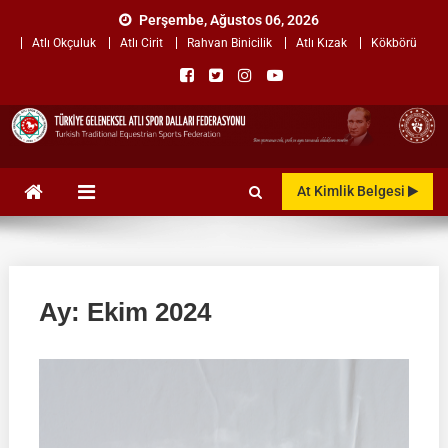
Skip
Perşembe, Ağustos 06, 2026
to
Atlı Okçuluk
Atlı Cirit
Rahvan Binicilik
Atlı Kızak
Kökbörü
content
TÜRKİYE GELENEKSEL ATLI
"Gelenekten, Geleceğe "
At Kimlik Belgesi
SPOR DALLARI
FEDERASYONU
Ay:
Ekim 2024