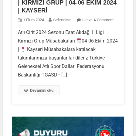
| KIRMIZI GRUP | 04-06 EKİM 2024
| KAYSERİ
On
1 Ekim 2024
Geleneksel
Leave A Comment
Atlı
Atlı Cirit 2024 Sezonu Esat Akdağ 1. Ligi
Cirit
Kırmızı Grup Müsabakaları
04-06 Ekim 2024
2024
Sezonu
|
Kayseri Müsabakalara katılacak
Esat
takımlarımıza başarılarılar dileriz Türkiye
Akdağ
Geleneksel Atlı Spor Dalları Federasyonu
1.
Başkanlığı TGASDF […]
Ligi
Kırmızı
Grup
Devamını oku
Müsabakalar
|
KIRMIZI
GRUP
|
04-