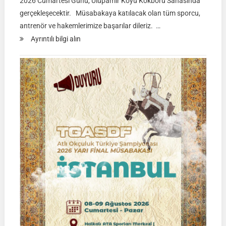
2026 Cumartesi Günü, Ulupamir Köyü Kökbörü Sahasında
gerçekleşecektir. Müsabakaya katılacak olan tüm sporcu,
antrenör ve hakemlerimize başarılar dileriz. …
:
Ayrıntılı bilgi alın
TGASDF
KÖKBÖRÜ
LİGİ
|
Yarı
Final
Müsabakası
15
Ağustos
2026
|
Ulupamir-
Erciş/VAN