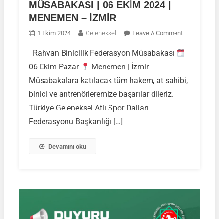
MÜSABAKASI | 06 EKİM 2024 |
MENEMEN – İZMİR
On
1 Ekim 2024
Geleneksel
Leave A Comment
RAHVAN
Rahvan Binicilik Federasyon Müsabakası
BİNİCİLİK
06 Ekim Pazar
Menemen | İzmir
FEDERASYO
MÜSABAKAS
Müsabakalara katılacak tüm hakem, at sahibi,
|
binici ve antrenörleremize başarılar dileriz.
06
Türkiye Geleneksel Atlı Spor Dalları
EKİM
Federasyonu Başkanlığı […]
2024
|
MENEMEN
Devamını oku
–
İZMİR