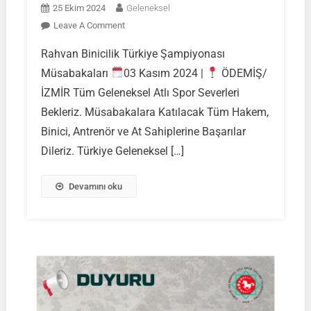
25 Ekim 2024
Geleneksel
On
Leave A Comment
Rahvan
Rahvan Binicilik Türkiye Şampiyonası
Binicilik
Müsabakaları
03 Kasım 2024 |
ÖDEMİŞ/
Türkiye
Şampiyonası
İZMİR Tüm Geleneksel Atlı Spor Severleri
Müsabakaları
Bekleriz. Müsabakalara Katılacak Tüm Hakem,
Binici, Antrenör ve At Sahiplerine Başarılar
03
Dileriz. Türkiye Geleneksel […]
Kasım
2024
|
Devamını oku
ÖDEMİŞ/
İZMİR