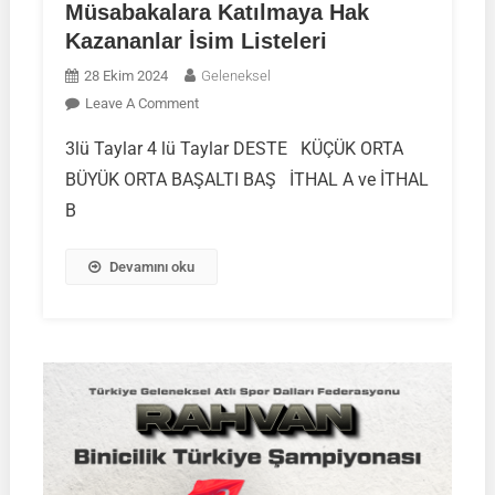
Müsabakalara Katılmaya Hak
Kazananlar İsim Listeleri
28 Ekim 2024
Geleneksel
On
Leave A Comment
2024
3lü Taylar 4 lü Taylar DESTE KÜÇÜK ORTA
Yılı
BÜYÜK ORTA BAŞALTI BAŞ İTHAL A ve İTHAL
Rahvan
Binicilik
B
Türkiye
Şampiyonası
Devamını oku
Tüm
Kategorilerde
Müsabakalara
Katılmaya
Hak
Kazananlar
İsim
Listeleri