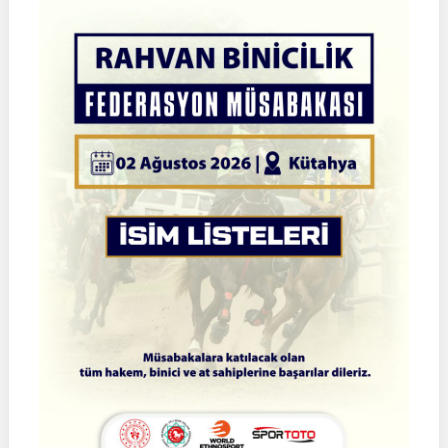
Atlı
Okçuluk
Türkiye
Şampiyonası
|
Yarı
Final
Müsabakaları
|
08-
09
Ağustos
2026
|
İSTANBUL