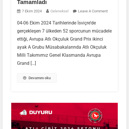
Tamamladı
On
7 Ekim 2024
Geleneksel
Leave A Comment
Türkiye
04-06 Ekim 2024 Tarihlerinde İsviçre’de
Atlı
gerçekleşen 7 ülkeden 52 sporcunun mücadele
Okçuluk
Milli
ettiği, Avrupa Atlı Okçuluk Grand Prix ikinci
Takımımız
ayak A Grubu Müsabakalarında Atlı Okçuluk
Avrupa
Milli Takımımız Genel Klasmanda Avrupa
Grand
Grand […]
Prix
Serisini
3.lük
Devamını oku
Başarısı
Ile
Tamamladı