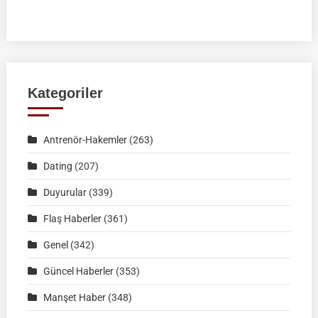
RAHVAN
BİNİCİLİK
FEDERASYON
MÜSABAKASI
|
Kategoriler
KÜTAHYA
|
Antrenör-Hakemler
(263)
02
Ağustos
Dating
(207)
2026
Duyurular
(339)
|
Müsabaka
Flaş Haberler
(361)
Ön
Genel
(342)
Kayıt
Formu
Güncel Haberler
(353)
Manşet Haber
(348)