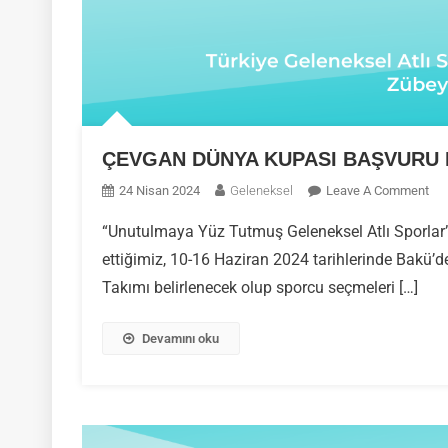
ÇEVGAN DÜNYA KUPASI BAŞVURU
On
24 Nisan 2024
Geleneksel
Leave A Comment
ÇE
“Unutulmaya Yüz Tutmuş Geleneksel Atlı Sporlar
DÜ
ettiğimiz, 10-16 Haziran 2024 tarihlerinde Bakü’
KU
BA
Takımı belirlenecek olup sporcu seçmeleri […]
FO
Devamını oku