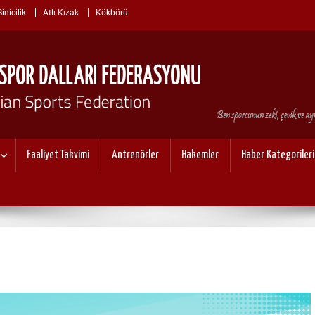
nicilik
Atlı Kızak
Kökbörü
I SPOR DALLARI FEDERASYO
Faaliyet Takvimi
Antrenörler
Hakemler
Haber Kategorileri