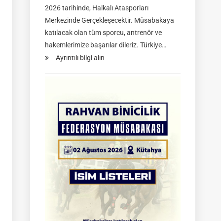
2026 tarihinde, Halkalı Atasporları
Merkezinde Gerçekleşecektir. Müsabakaya
katılacak olan tüm sporcu, antrenör ve
hakemlerimize başarılar dileriz. Türkiye…
:
Ayrıntılı bilgi alın
TGASDF
2026
Atlı
Okçuluk
Türkiye
Şampiyonası
|
Yarı
Final
Müsabakaları
|
08-