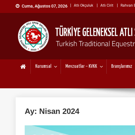
Skip
Atlı Okçuluk
Atlı Cirit
Rahvan Bi
Cuma, Ağustos 07, 2026
to
content
TÜRKİYE GELENEKSEL ATL
"Gelenekten, Geleceğe "
Kurumsal
Mevzuatlar – KVKK
Branşlarımız
Ay:
Nisan 2024