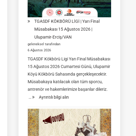
TGASDF KÖKBÖRÜ LİGİ | Yarı Final
Müsabakası 15 Ağustos 2026 |
Ulupamir-Erciş/VAN
geleneksel tarafından
6 Ağustos 2026
TGASDF Kökbörü Ligi Yarı Final Müsabakası
15 Ağustos 2026 Cumartesi Günü, Ulupamir
Köyü Kökbörü Sahasında gerçekleşecektir.
Müsabakaya katılacak olan tüm sporcu,
antrenör ve hakemlerimize başarılar dileriz.
:
…
Ayrıntılı bilgi alın
TGASDF
KÖKBÖRÜ
LİGİ
|