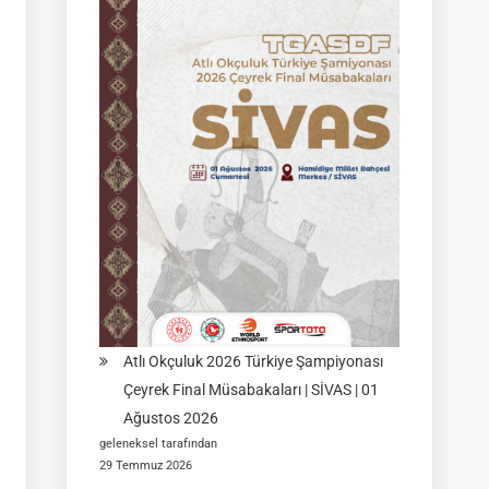
Müsabakası
|
02
Ağustos
2026
|
KÜTAHYA
|
İSİM
LİSTELERİ
Atlı Okçuluk 2026 Türkiye Şampiyonası
Çeyrek Final Müsabakaları | SİVAS | 01
Ağustos 2026
geleneksel tarafından
29 Temmuz 2026