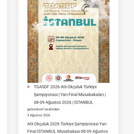
Yarı
Final
Müsabakası
15
Ağustos
2026
|
Ulupamir-
Erciş/VAN
TGASDF 2026 Atlı Okçuluk Türkiye
Şampiyonası | Yarı Final Müsabakaları |
08-09 Ağustos 2026 | İSTANBUL
geleneksel tarafından
3 Ağustos 2026
Atlı Okçuluk 2026 Türkiye Şampiyonası Yarı
Final İSTANBUL Müsabakası 08-09 Ağustos