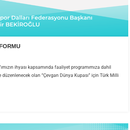
 FORMU
VGAN
”ımızın ihyası kapsamında faaliyet programımıza dahil
NYA
de düzenlenecek olan “Çevgan Dünya Kupası” için Türk Milli
PASI
ŞVURU
RMU