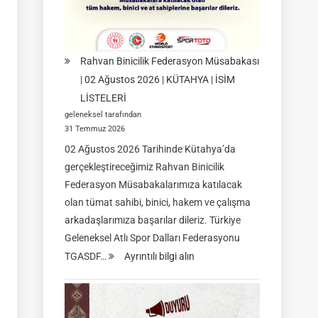
09
Ağustos
2026
|
Rahvan Binicilik Federasyon Müsabakası
İSTANBUL
| 02 Ağustos 2026 | KÜTAHYA | İSİM
LİSTELERİ
geleneksel tarafından
31 Temmuz 2026
02 Ağustos 2026 Tarihinde Kütahya’da
gerçekleştireceğimiz Rahvan Binicilik
Federasyon Müsabakalarımıza katılacak
olan tümat sahibi, binici, hakem ve çalışma
arkadaşlarımıza başarılar dileriz. Türkiye
Geleneksel Atlı Spor Dalları Federasyonu
:
TGASDF…
Ayrıntılı bilgi alın
Rahvan
Binicilik
Federasyon