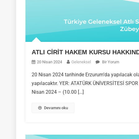
ATLI CİRİT HAKEM KURSU HAKKIN
ATLI
20 Nisan 2024
Geleneksel
Bir Yorum
CİRİT
20 Nisan 2024 tarihinde Erzurum’da yapılacak ola
HAKEM
yapılacaktır. YER: ATATÜRK ÜNİVERSİTESİ SPO
KURSU
HAKKINDA
Nisan 2024 – (10.00 […]
DUYURU!
Için
Devamını oku