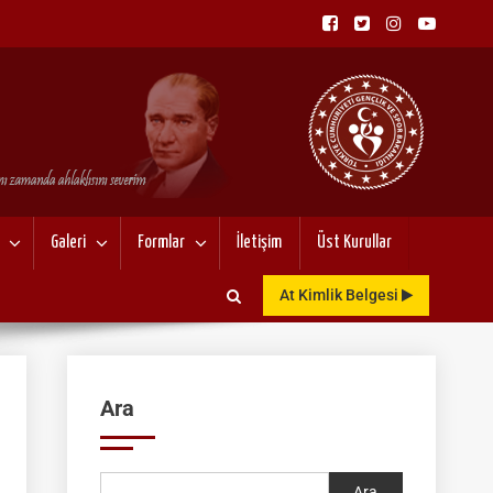
NU
Galeri
Formlar
İletişim
Üst Kurullar
At Kimlik Belgesi
Ara
Ara