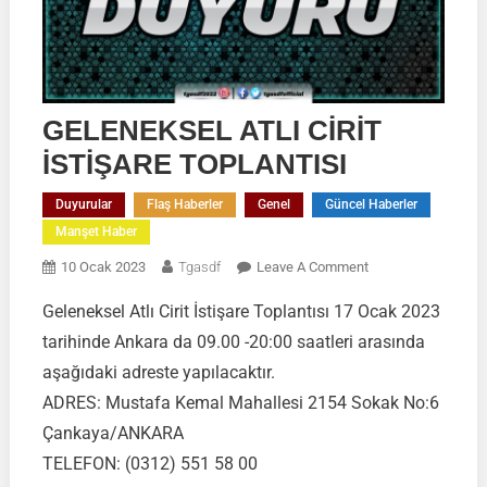
GELENEKSEL ATLI CİRİT
İSTİŞARE TOPLANTISI
Duyurular
Flaş Haberler
Genel
Güncel Haberler
Manşet Haber
On
10 Ocak 2023
Tgasdf
Leave A Comment
GELENEKSEL
Geleneksel Atlı Cirit İstişare Toplantısı 17 Ocak 2023
ATLI
tarihinde Ankara da 09.00 -20:00 saatleri arasında
CİRİT
İSTİŞARE
aşağıdaki adreste yapılacaktır.
TOPLANTISI
ADRES: Mustafa Kemal Mahallesi 2154 Sokak No:6
Çankaya/ANKARA
TELEFON: (0312) 551 58 00