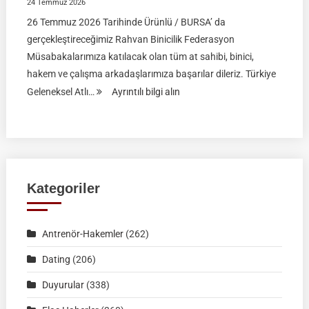
24 Temmuz 2026
26 Temmuz 2026 Tarihinde Ürünlü / BURSA’ da
gerçekleştireceğimiz Rahvan Binicilik Federasyon
Müsabakalarımıza katılacak olan tüm at sahibi, binici,
hakem ve çalışma arkadaşlarımıza başarılar dileriz. Türkiye
:
Geleneksel Atlı…
Ayrıntılı bilgi alın
Rahvan
Binicilik
Federasyon
Müsabakası
|
Kategoriler
26
Temmuz
Antrenör-Hakemler
(262)
2026
|
Dating
(206)
Ürünlü-
Duyurular
(338)
BURSA
|