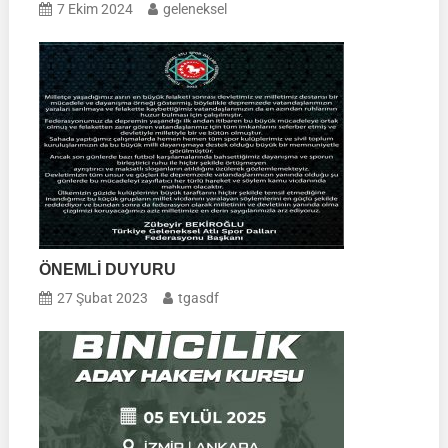
7 Ekim 2024
geleneksel
ÖNEMLİ DUYURU
27 Şubat 2023
tgasdf