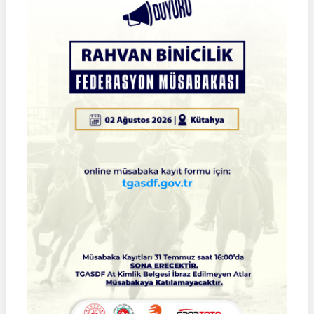
2026
Türkiye
Şampiyonası
Çeyrek
Final
Müsabakaları
|
SİVAS
|
01
Ağustos
2026