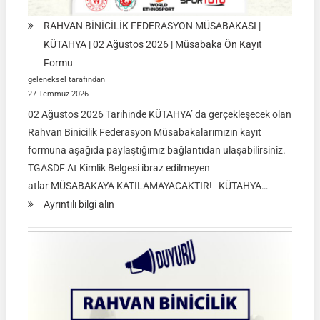
RAHVAN BİNİCİLİK FEDERASYON MÜSABAKASI |
KÜTAHYA | 02 Ağustos 2026 | Müsabaka Ön Kayıt
Formu
geleneksel tarafından
27 Temmuz 2026
02 Ağustos 2026 Tarihinde KÜTAHYA’ da gerçekleşecek olan
Rahvan Binicilik Federasyon Müsabakalarımızın kayıt
formuna aşağıda paylaştığımız bağlantıdan ulaşabilirsiniz.
TGASDF At Kimlik Belgesi ibraz edilmeyen
atlar MÜSABAKAYA KATILAMAYACAKTIR! KÜTAHYA…
:
Ayrıntılı bilgi alın
RAHVAN
BİNİCİLİK
FEDERASYON
MÜSABAKASI
|
KÜTAHYA