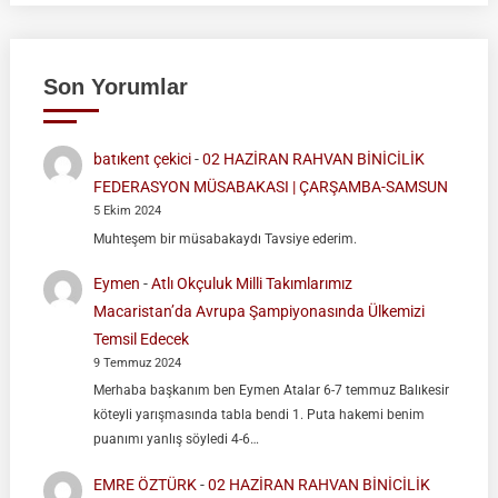
Son Yorumlar
batıkent çekici
-
02 HAZİRAN RAHVAN BİNİCİLİK
FEDERASYON MÜSABAKASI | ÇARŞAMBA-SAMSUN
5 Ekim 2024
Muhteşem bir müsabakaydı Tavsiye ederim.
Eymen
-
Atlı Okçuluk Milli Takımlarımız
Macaristan’da Avrupa Şampiyonasında Ülkemizi
Temsil Edecek
9 Temmuz 2024
Merhaba başkanım ben Eymen Atalar 6-7 temmuz Balıkesir
köteyli yarışmasında tabla bendi 1. Puta hakemi benim
puanımı yanlış söyledi 4-6…
EMRE ÖZTÜRK
-
02 HAZİRAN RAHVAN BİNİCİLİK