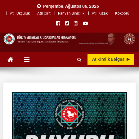
Skip
Perşembe, Ağustos 06, 2026
to
Atlı Okçuluk
Atlı Cirit
Rahvan Binicilik
Atlı Kızak
Kökbörü
content
TÜRKİYE GELENEKSEL ATLI
"Gelenekten, Geleceğe "
At Kimlik Belgesi
SPOR DALLARI
FEDERASYONU