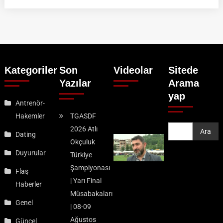
Kategoriler
Son
Videolar
Sitede
Yazılar
Arama
yap
Antrenör-
Hakemler
TGASDF
2026 Atlı
Ara
Ara
Dating
Okçuluk
Duyurular
Türkiye
Şampiyonası
Flaş
| Yarı Final
Haberler
Müsabakaları
Genel
| 08-09
Ağustos
Güncel