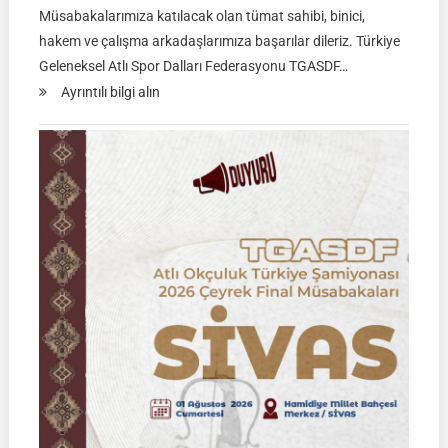
Müsabakalarımıza katılacak olan tümat sahibi, binici,
hakem ve çalışma arkadaşlarımıza başarılar dileriz. Türkiye
Geleneksel Atlı Spor Dalları Federasyonu TGASDF…
:
Ayrıntılı bilgi alın
Rahvan
Binicilik
Federasyon
Müsabakası
|
02
Ağustos
2026
|
KÜTAHYA
|
İSİM
LİSTELERİ