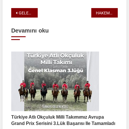
Yazı
GELENEKSEL ATLI CİRİT İSTİŞARE TOPLANTISI!
HAKEMLERE DUYURU!
gezinmesi
Devamını oku
Türkiye Atlı Okçuluk Milli Takımımız Avrupa
Grand Prix Serisini 3.lük Başarısı Ile Tamamladı