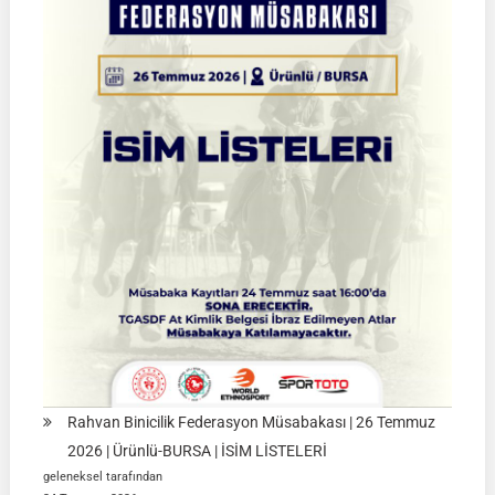
|
02
Ağustos
2026
|
Müsabaka
Ön
Kayıt
Formu
Rahvan Binicilik Federasyon Müsabakası | 26 Temmuz
2026 | Ürünlü-BURSA | İSİM LİSTELERİ
geleneksel tarafından