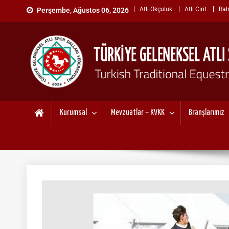
Skip
Atlı Okçuluk
Atlı Cirit
Rah
Perşembe, Ağustos 06, 2026
to
content
TÜRKİYE GELENEKSEL ATL
"Gelenekten, Geleceğe "
Kurumsal
Mevzuatlar – KVKK
Branşlarımız