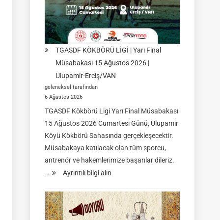
TGASDF KÖKBÖRÜ LİGİ | Yarı Final
Müsabakası 15 Ağustos 2026 |
Ulupamir-Erciş/VAN
geleneksel tarafından
6 Ağustos 2026
TGASDF Kökbörü Ligi Yarı Final Müsabakası
15 Ağustos 2026 Cumartesi Günü, Ulupamir
Köyü Kökbörü Sahasında gerçekleşecektir.
Müsabakaya katılacak olan tüm sporcu,
antrenör ve hakemlerimize başarılar dileriz.
:
…
Ayrıntılı bilgi alın
TGASDF
KÖKBÖRÜ
LİGİ