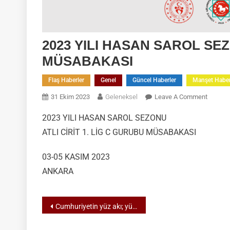
2023 YILI HASAN SAROL SEZ
MÜSABAKASI
Flaş Haberler
Genel
Güncel Haberler
Manşet Habe
On
31 Ekim 2023
Geleneksel
Leave A Comment
2023
2023 YILI HASAN SAROL SEZONU
YILI
ATLI CİRİT 1. LİG C GURUBU MÜSABAKASI
HASAN
SAROL
SEZON
03-05 KASIM 2023
ATLI
ANKARA
CİRİT
1.
Yazı
LİG
Cumhuriyetin yüz akı; yüzde yüz gençlik, yüzde yüz spor!
C
gezinmesi
GURUB