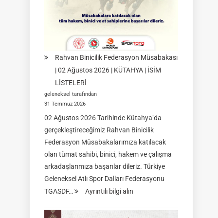
08-
09
Ağustos
2026
|
Rahvan Binicilik Federasyon Müsabakası
İSTANBUL
| 02 Ağustos 2026 | KÜTAHYA | İSİM
LİSTELERİ
geleneksel tarafından
31 Temmuz 2026
02 Ağustos 2026 Tarihinde Kütahya’da
gerçekleştireceğimiz Rahvan Binicilik
Federasyon Müsabakalarımıza katılacak
olan tümat sahibi, binici, hakem ve çalışma
arkadaşlarımıza başarılar dileriz. Türkiye
Geleneksel Atlı Spor Dalları Federasyonu
:
TGASDF…
Ayrıntılı bilgi alın
Rahvan
Binicilik