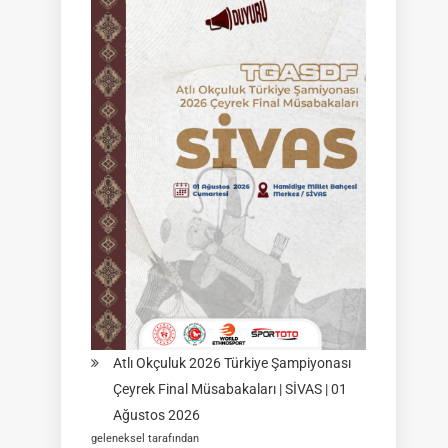
Federasyon
Müsabakası
|
02
Ağustos
2026
|
KÜTAHYA
|
İSİM
LİSTELERİ
Atlı Okçuluk 2026 Türkiye Şampiyonası
Çeyrek Final Müsabakaları | SİVAS | 01
Ağustos 2026
geleneksel tarafından