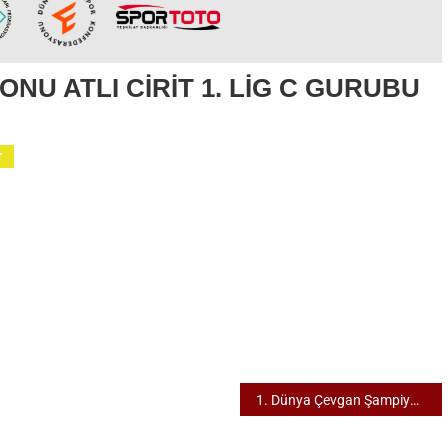
ONU ATLI CİRİT 1. LİG C GURUBU
r
U
1. Dünya Çevgan Şampiyonasi 5-8 Kasım 2023 Azerbaycan Bakü
U