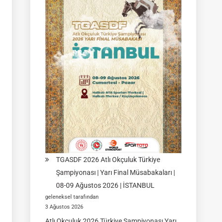
|
Yarı
Final
Müsabakası
15
Ağustos
2026
|
Ulupamir-
Erciş/VAN
TGASDF 2026 Atlı Okçuluk Türkiye
Şampiyonası | Yarı Final Müsabakaları |
08-09 Ağustos 2026 | İSTANBUL
geleneksel tarafından
3 Ağustos 2026
Atlı Okçuluk 2026 Türkiye Şampiyonası Yarı