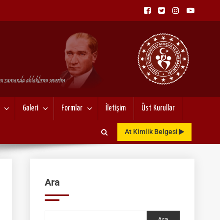
NU
Galeri
Formlar
İletişim
Üst Kurullar
At Kimlik Belgesi
Ara
Ara