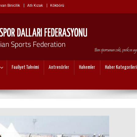
van Binicilik
Atlı Kızak
Kökbörü
I SPOR DALLARI FEDERASYO
Faaliyet Takvimi
Antrenörler
Hakemler
Haber Kategorileri