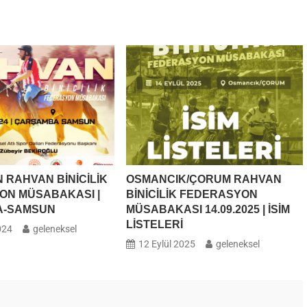
AKASI
N RAHVAN BİNİCİLİK
OSMANCIK/ÇORUM RAHVAN
ON MÜSABAKASI |
BİNİCİLİK FEDERASYON
A-SAMSUN
MÜSABAKASI 14.09.2025 | İSİM
LİSTELERİ
024
geleneksel
12 Eylül 2025
geleneksel