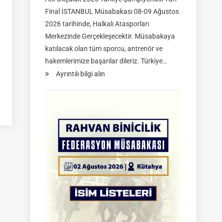
Final İSTANBUL Müsabakası 08-09 Ağustos
2026 tarihinde, Halkalı Atasporları
Merkezinde Gerçekleşecektir. Müsabakaya
katılacak olan tüm sporcu, antrenör ve
hakemlerimize başarılar dileriz. Türkiye…
:
Ayrıntılı bilgi alın
TGASDF
2026
Atlı
Okçuluk
Türkiye
Şampiyonası
|
Yarı
Final
Müsabakaları
|