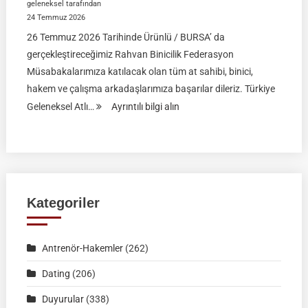
geleneksel tarafından
24 Temmuz 2026
26 Temmuz 2026 Tarihinde Ürünlü / BURSA’ da
gerçekleştireceğimiz Rahvan Binicilik Federasyon
Müsabakalarımıza katılacak olan tüm at sahibi, binici,
hakem ve çalışma arkadaşlarımıza başarılar dileriz. Türkiye
:
Geleneksel Atlı…
Ayrıntılı bilgi alın
Rahvan
Binicilik
Federasyon
Müsabakası
|
Kategoriler
26
Temmuz
Antrenör-Hakemler
(262)
2026
|
Dating
(206)
Ürünlü-
Duyurular
(338)
BURSA