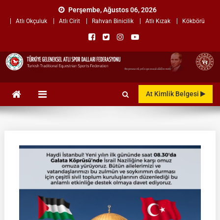
Skip
Perşembe, Ağustos 06, 2026
to
Atlı Okçuluk
Atlı Cirit
Rahvan Binicilik
Atlı Kızak
Kökbörü
content
TÜRKİYE GELENEKSEL ATLI
"Gelenekten, Geleceğe "
At Kimlik Belgesi
SPOR DALLARI
FEDERASYONU