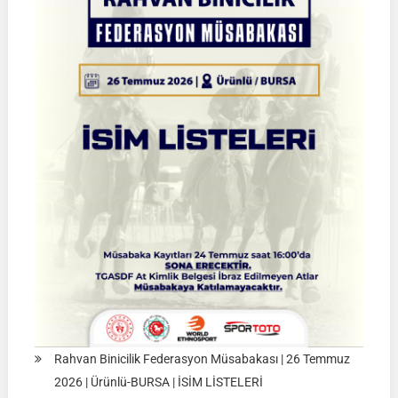
KÜTAHYA
|
02
Ağustos
2026
|
Müsabaka
Ön
Kayıt
Formu
Rahvan Binicilik Federasyon Müsabakası | 26 Temmuz
2026 | Ürünlü-BURSA | İSİM LİSTELERİ