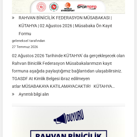
RAHVAN BİNİCİLİK FEDERASYON MÜSABAKASI |
KÜTAHYA | 02 Ağustos 2026 | Müsabaka Ön Kayıt
Formu
geleneksel tarafından
27 Temmuz 2026
02 Ağustos 2026 Tarihinde KÜTAHYA’ da gerçekleşecek olan
Rahvan Binicilik Federasyon Müsabakalarımızın kayıt
formuna aşağıda paylaştığımız bağlantıdan ulaşabilirsiniz.
TGASDF At Kimlik Belgesi ibraz edilmeyen
atlar MÜSABAKAYA KATILAMAYACAKTIR! KÜTAHYA…
:
Ayrıntılı bilgi alın
RAHVAN
BİNİCİLİK
FEDERASYON
MÜSABAKASI
|