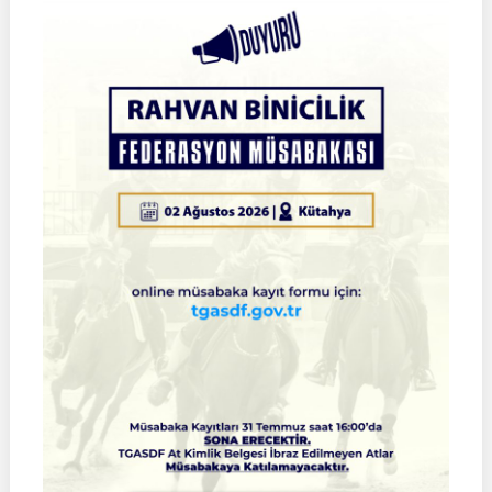
Okçuluk
2026
Türkiye
Şampiyonası
Çeyrek
Final
Müsabakaları
|
SİVAS
|
01
Ağustos
2026