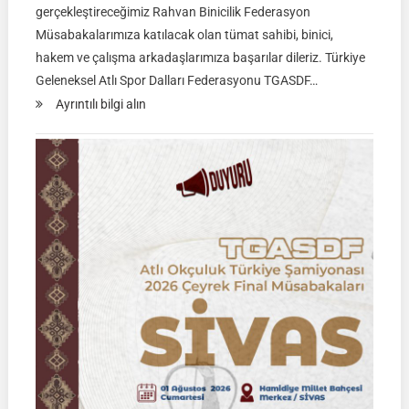
gerçekleştireceğimiz Rahvan Binicilik Federasyon
Müsabakalarımıza katılacak olan tümat sahibi, binici,
hakem ve çalışma arkadaşlarımıza başarılar dileriz. Türkiye
Geleneksel Atlı Spor Dalları Federasyonu TGASDF…
:
Ayrıntılı bilgi alın
Rahvan
Binicilik
Federasyon
Müsabakası
|
02
Ağustos
2026
|
KÜTAHYA
|
İSİM