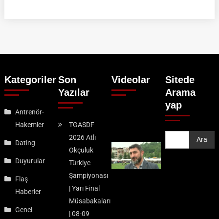
Kategoriler
Son
Videolar
Sitede
Yazılar
Arama
yap
Antrenör-
Hakemler
TGASDF
2026 Atlı
Ara
Ara
Dating
Okçuluk
Duyurular
Türkiye
Şampiyonası
Flaş
| Yarı Final
Haberler
Müsabakaları
Genel
| 08-09