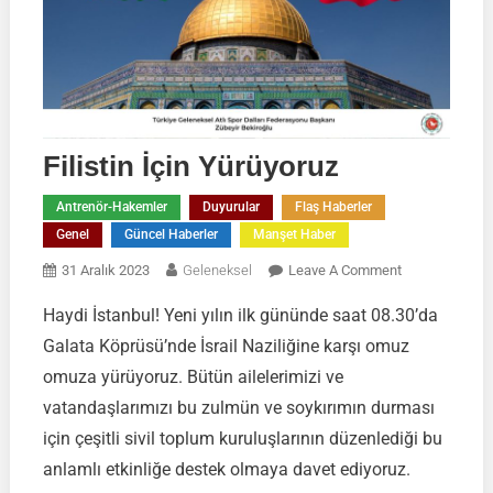
Filistin İçin Yürüyoruz
Antrenör-Hakemler
Duyurular
Flaş Haberler
Genel
Güncel Haberler
Manşet Haber
On
31 Aralık 2023
Geleneksel
Leave A Comment
Filistin
Haydi İstanbul! Yeni yılın ilk gününde saat 08.30’da
İçin
Galata Köprüsü’nde İsrail Naziliğine karşı omuz
Yürüyoruz
omuza yürüyoruz. Bütün ailelerimizi ve
vatandaşlarımızı bu zulmün ve soykırımın durması
için çeşitli sivil toplum kuruluşlarının düzenlediği bu
anlamlı etkinliğe destek olmaya davet ediyoruz.