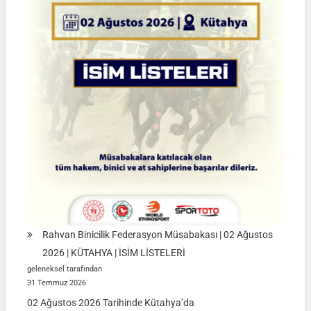
Yarı
Final
Müsabakaları
|
08-
09
Ağustos
2026
|
İSTANBUL
Rahvan Binicilik Federasyon Müsabakası | 02 Ağustos
2026 | KÜTAHYA | İSİM LİSTELERİ
geleneksel tarafından
31 Temmuz 2026
02 Ağustos 2026 Tarihinde Kütahya’da