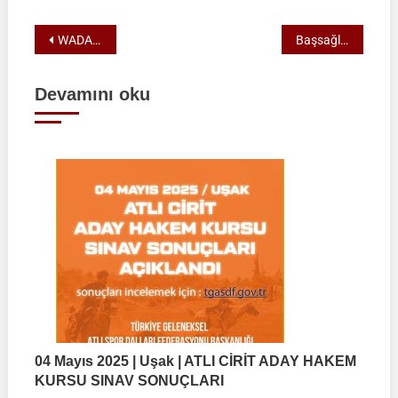
Yazı
WADA 2024 YASAKLILAR LİSTESİ YAYINLANDI!
Başsağlığı
gezinmesi
Devamını oku
04 Mayıs 2025 | Uşak | ATLI CİRİT ADAY HAKEM
KURSU SINAV SONUÇLARI