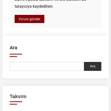
tarayıcıya kaydedilsin.
Ara
Ara
Takvim