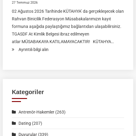
27 Temmuz 2026
02 Ağustos 2026 Tarihinde KÜTAHYA’ da gerçekleşecek olan
Rahvan Binicilik Federasyon Müsabakalarımızın kayıt
formuna aşağıda paylaştığımız bağlantıdan ulaşabilirsiniz.
TGASDF At Kimlik Belgesi ibraz edilmeyen
atlar MÜSABAKAYA KATILAMAYACAKTIR! KÜTAHYA…
:
Ayrıntılı bilgi alın
RAHVAN
BİNİCİLİK
FEDERASYON
MÜSABAKASI
|
Kategoriler
KÜTAHYA
|
Antrenör-Hakemler
(263)
02
Ağustos
Dating
(207)
2026
Duyurular
(339)