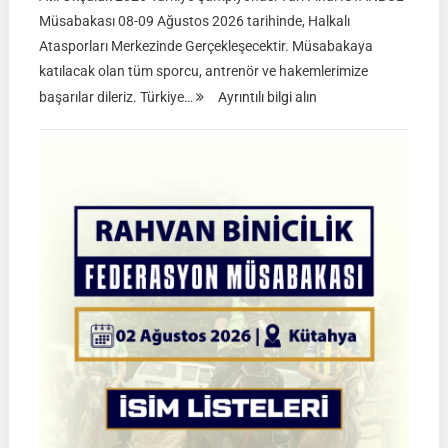
Müsabakası 08-09 Ağustos 2026 tarihinde, Halkalı
Atasporları Merkezinde Gerçekleşecektir. Müsabakaya
katılacak olan tüm sporcu, antrenör ve hakemlerimize
:
başarılar dileriz. Türkiye…
Ayrıntılı bilgi alın
TGASDF
2026
Atlı
Okçuluk
Türkiye
Şampiyonası
|
Yarı
Final
Müsabakaları
|
08-
09