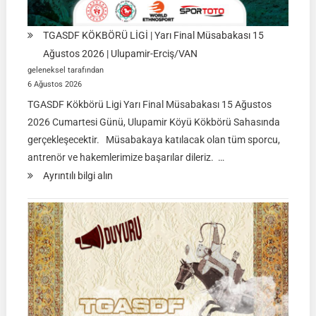
TGASDF KÖKBÖRÜ LİGİ | Yarı Final Müsabakası 15
Ağustos 2026 | Ulupamir-Erciş/VAN
geleneksel tarafından
6 Ağustos 2026
TGASDF Kökbörü Ligi Yarı Final Müsabakası 15 Ağustos
2026 Cumartesi Günü, Ulupamir Köyü Kökbörü Sahasında
gerçekleşecektir. Müsabakaya katılacak olan tüm sporcu,
antrenör ve hakemlerimize başarılar dileriz. …
:
Ayrıntılı bilgi alın
TGASDF
KÖKBÖRÜ
LİGİ
|
Yarı
Final
Müsabakası