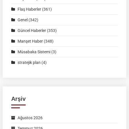
|
Müsabaka
Flaş Haberler
(361)
Ön
Genel
(342)
Kayıt
Formu
Güncel Haberler
(353)
Manşet Haber
(348)
Müsabaka Sistemi
(3)
stratejik plan
(4)
Arşiv
Ağustos 2026
Temmuz 2026