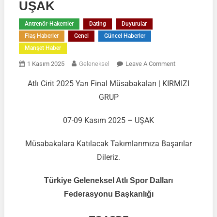
UŞAK
Antrenör-Hakemler
Dating
Duyurular
Flaş Haberler
Genel
Güncel Haberler
Manşet Haber
On
1 Kasım 2025
Geleneksel
Leave A Comment
ATLI
Atlı Cirit 2025 Yarı Final Müsabakaları | KIRMIZI
CİRİT
GRUP
2025
YARI
FİNAL
07-09 Kasım 2025 – UŞAK
MÜSABAKALAR
|
Müsabakalara Katılacak Takımlarımıza Başarılar
KIRMIZI
Dileriz.
GRUP
|
Türkiye Geleneksel Atlı Spor Dalları
07-
Federasyonu Başkanlığı
09
Kasım