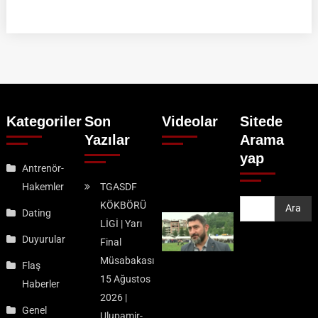
Kategoriler
Son
Videolar
Sitede
Yazılar
Arama
yap
Antrenör-
Hakemler
TGASDF
KÖKBÖRÜ
Ara
Ara
Dating
LİGİ | Yarı
Duyurular
Final
Müsabakası
Flaş
15 Ağustos
Haberler
2026 |
Genel
Ulupamir-