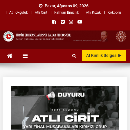
Skip
Pazar, Ağustos 09, 2026
to
Atlı Okçuluk
Atlı Cirit
Rahvan Binicilik
Atlı Kızak
Kökbörü
content
TÜRKİYE GELENEKSEL ATLI
"Gelenekten, Geleceğe "
At Kimlik Belgesi
SPOR DALLARI
FEDERASYONU