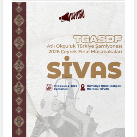
Binicilik
Federasyon
Müsabakası
|
02
Ağustos
2026
|
KÜTAHYA
|
İSİM
LİSTELERİ