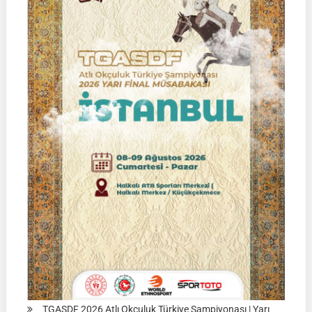
|
Yarı
Final
Müsabakası
15
Ağustos
2026
|
Ulupamir-
Erciş/VAN
TGASDF 2026 Atlı Okçuluk Türkiye Şampiyonası | Yarı