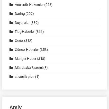
Antrenör-Hakemler
(263)
02
Ağustos
Dating
(207)
2026
Duyurular
(339)
|
Müsabaka
Flaş Haberler
(361)
Ön
Genel
(342)
Kayıt
Formu
Güncel Haberler
(353)
Manşet Haber
(348)
Müsabaka Sistemi
(3)
stratejik plan
(4)
Arşiv