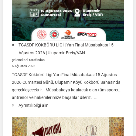
TGASDF KÖKBÖRÜ LİGİ | Yarı Final Müsabakası 15
Ağustos 2026 | Ulupamir-Erciş/VAN
geleneksel tarafından
6 Ağustos 2026
TGASDF Kökbörü Ligi Yarı Final Müsabakası 15 Ağustos
2026 Cumartesi Günü, Ulupamir Köyü Kökbörü Sahasında
gerçekleşecektir. Müsabakaya katılacak olan tüm sporcu,
antrenör ve hakemlerimize başarılar dileriz. …
:
Ayrıntılı bilgi alın
TGASDF
KÖKBÖRÜ
LİGİ