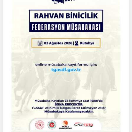
Türkiye
Şampiyonası
Çeyrek
Final
Müsabakaları
|
SİVAS
|
01
Ağustos
2026