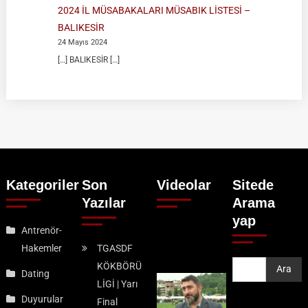
2024 İL MÜSABAKALARI MÜSABIK LİSTESİ –
BALIKESİR
24 Mayıs 2024
[…] BALIKESİR […]
Kategoriler
Son
Videolar
Sitede
Yazılar
Arama
yap
Antrenör-
Hakemler
TGASDF
KÖKBÖRÜ
Ara
Ara
Dating
LİGİ | Yarı
Duyurular
Final