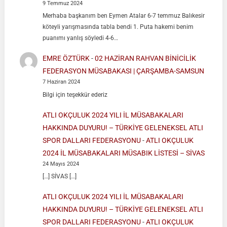
9 Temmuz 2024
Merhaba başkanım ben Eymen Atalar 6-7 temmuz Balıkesir
köteyli yarışmasında tabla bendi 1. Puta hakemi benim
puanımı yanlış söyledi 4-6…
EMRE ÖZTÜRK
-
02 HAZİRAN RAHVAN BİNİCİLİK
FEDERASYON MÜSABAKASI | ÇARŞAMBA-SAMSUN
7 Haziran 2024
Bilgi için teşekkür ederiz
ATLI OKÇULUK 2024 YILI İL MÜSABAKALARI
HAKKINDA DUYURU! – TÜRKİYE GELENEKSEL ATLI
SPOR DALLARI FEDERASYONU
-
ATLI OKÇULUK
2024 İL MÜSABAKALARI MÜSABIK LİSTESİ – SİVAS
24 Mayıs 2024
[…] SİVAS […]
ATLI OKÇULUK 2024 YILI İL MÜSABAKALARI
HAKKINDA DUYURU! – TÜRKİYE GELENEKSEL ATLI
SPOR DALLARI FEDERASYONU
-
ATLI OKÇULUK