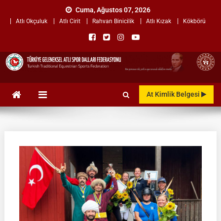
Skip
Cuma, Ağustos 07, 2026
to
Atlı Okçuluk
Atlı Cirit
Rahvan Binicilik
Atlı Kızak
Kökbörü
content
TÜRKİYE GELENEKSEL ATLI
"Gelenekten, Geleceğe "
At Kimlik Belgesi
SPOR DALLARI
FEDERASYONU