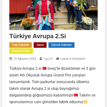
Türkiye Avrupa 2.si
Flaş Haberler
Genel
Güncel Haberler
Manşet Haber
On
13 Ağustos 2023
Tgasdf
Leave A Comment
Türkiye
Türkiye Avrupa 2.si
İsveç’te düzenlenen ve 3 gün
Avrupa
süren Atlı Okçuluk Avrupa Grand Prix yarışları
2.si
tamamlandı. Tüm parkurlar sonucunda ülkemiz
takım olarak Avrupa 2.si olup bayrağımızı
dalgalandırıp göğsümüzü kabartmıştır
Takımı ve
sporcularımızı cani gönülden tebrik ediyoruz