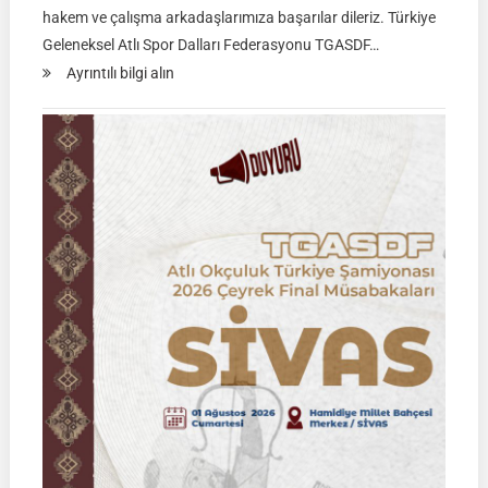
hakem ve çalışma arkadaşlarımıza başarılar dileriz. Türkiye
Geleneksel Atlı Spor Dalları Federasyonu TGASDF…
:
Ayrıntılı bilgi alın
Rahvan
Binicilik
Federasyon
Müsabakası
|
02
Ağustos
2026
|
KÜTAHYA
|
İSİM
LİSTELERİ