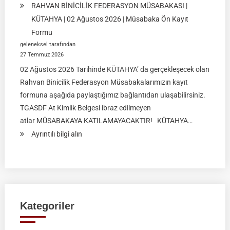
RAHVAN BİNİCİLİK FEDERASYON MÜSABAKASI |
KÜTAHYA | 02 Ağustos 2026 | Müsabaka Ön Kayıt
Formu
geleneksel tarafından
27 Temmuz 2026
02 Ağustos 2026 Tarihinde KÜTAHYA’ da gerçekleşecek olan
Rahvan Binicilik Federasyon Müsabakalarımızın kayıt
formuna aşağıda paylaştığımız bağlantıdan ulaşabilirsiniz.
TGASDF At Kimlik Belgesi ibraz edilmeyen
atlar MÜSABAKAYA KATILAMAYACAKTIR! KÜTAHYA…
:
Ayrıntılı bilgi alın
RAHVAN
BİNİCİLİK
FEDERASYON
MÜSABAKASI
|
Kategoriler
KÜTAHYA
|