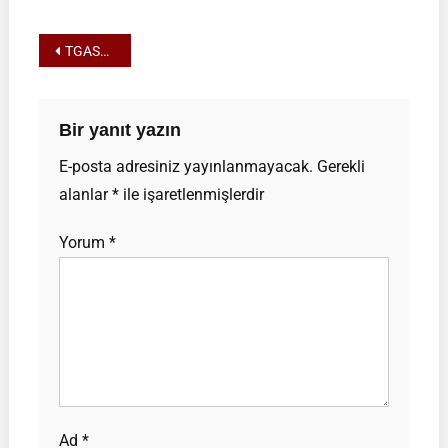
YILI
HAKEM
Yazı
TGASDF 2025 YILI HAKEM VİZE FORMU
VİZE
FORMU
gezinmesi
Bir yanıt yazın
E-posta adresiniz yayınlanmayacak.
Gerekli
alanlar
*
ile işaretlenmişlerdir
Yorum
*
Ad
*