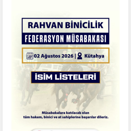
2026
Atlı
Okçuluk
Türkiye
Şampiyonası
|
Yarı
Final
Müsabakaları
|
08-
09
Ağustos
2026
|
İSTANBUL