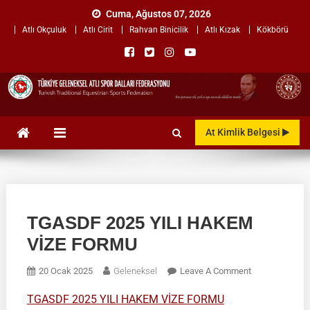
Skip
Cuma, Ağustos 07, 2026
to
Atlı Okçuluk
Atlı Cirit
Rahvan Binicilik
Atlı Kızak
Kökbörü
content
TÜRKİYE GELENEKSEL ATLI
"Gelenekten, Geleceğe "
At Kimlik Belgesi
SPOR DALLARI
FEDERASYONU
TGASDF 2025 YILI HAKEM
VİZE FORMU
On
20 Ocak 2025
Geleneksel
Leave A Comment
TGASDF
TGASDF 2025 YILI HAKEM VİZE FORMU
2025