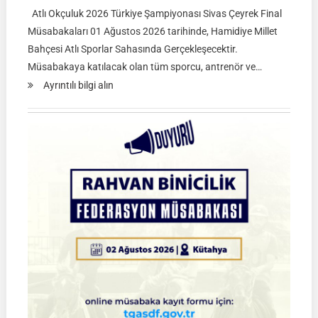
Atlı Okçuluk 2026 Türkiye Şampiyonası Sivas Çeyrek Final
Müsabakaları 01 Ağustos 2026 tarihinde, Hamidiye Millet
Bahçesi Atlı Sporlar Sahasında Gerçekleşecektir.
Müsabakaya katılacak olan tüm sporcu, antrenör ve…
:
Ayrıntılı bilgi alın
Atlı
Okçuluk
2026
Türkiye
Şampiyonası
Çeyrek
Final
Müsabakaları
|
SİVAS
|
01