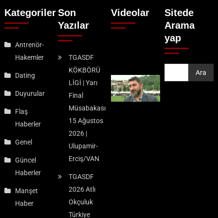
Kategoriler
Son
Videolar
Sitede
Yazılar
Arama
yap
Antrenör-
Hakemler
TGASDF
KÖKBÖRÜ
Ara
Ara
Dating
LİGİ | Yarı
Duyurular
Final
Müsabakası
Flaş
15 Ağustos
Haberler
2026 |
Genel
Ulupamir-
Erciş/VAN
Güncel
Haberler
TGASDF
2026 Atlı
Manşet
Okçuluk
Haber
Türkiye