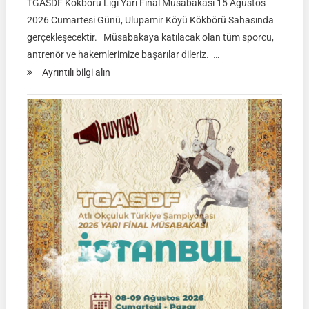
TGASDF Kökbörü Ligi Yarı Final Müsabakası 15 Ağustos
2026 Cumartesi Günü, Ulupamir Köyü Kökbörü Sahasında
gerçekleşecektir. Müsabakaya katılacak olan tüm sporcu,
antrenör ve hakemlerimize başarılar dileriz. …
:
Ayrıntılı bilgi alın
TGASDF
KÖKBÖRÜ
LİGİ
|
Yarı
Final
Müsabakası
15
Ağustos
2026
|
Ulupamir-
Erciş/VAN