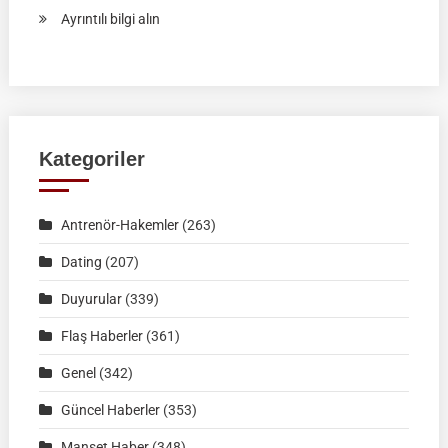
:
Ayrıntılı bilgi alın
RAHVAN
BİNİCİLİK
FEDERASYON
MÜSABAKASI
|
Kategoriler
KÜTAHYA
|
Antrenör-Hakemler
(263)
02
Ağustos
Dating
(207)
2026
Duyurular
(339)
|
Müsabaka
Flaş Haberler
(361)
Ön
Genel
(342)
Kayıt
Formu
Güncel Haberler
(353)
Manşet Haber
(348)