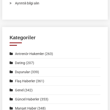
:
Ayrıntılı bilgi alın
RAHVAN
BİNİCİLİK
FEDERASYON
MÜSABAKASI
|
Kategoriler
KÜTAHYA
|
Antrenör-Hakemler
(263)
02
Ağustos
Dating
(207)
2026
Duyurular
(339)
|
Müsabaka
Flaş Haberler
(361)
Ön
Genel
(342)
Kayıt
Formu
Güncel Haberler
(353)
Manşet Haber
(348)