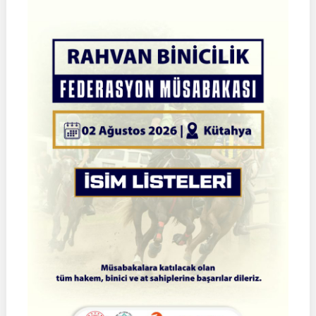
Atlı
Okçuluk
Türkiye
Şampiyonası
|
Yarı
Final
Müsabakaları
|
08-
09
Ağustos
2026
|
İSTANBUL