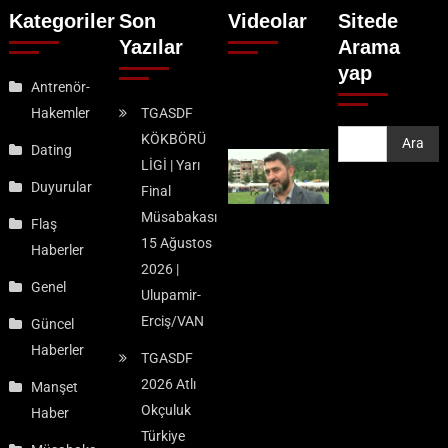
Kategoriler
Son
Videolar
Sitede
Yazılar
Arama
yap
Antrenör-
Hakemler
TGASDF
KÖKBÖRÜ
Ara
Ara
Dating
LİGİ | Yarı
Duyurular
Final
Müsabakası
Flaş
15 Ağustos
Haberler
2026 |
Genel
Ulupamir-
Erciş/VAN
Güncel
Haberler
TGASDF
2026 Atlı
Manşet
Okçuluk
Haber
Türkiye