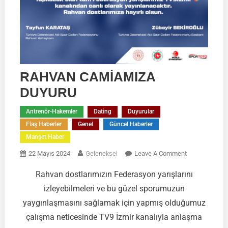
RAHVAN CAMİAMIZA
DUYURU
Antrenör-Hakemler
Dating
Duyurular
Flaş Haberler
Genel
Güncel Haberler
Manşet Haber
On
22 Mayıs 2024
Geleneksel
Leave A Comment
RAHVAN
Rahvan dostlarımızın Federasyon yarışlarını
CAMİAMIZA
izleyebilmeleri ve bu güzel sporumuzun
DUYURU
yaygınlaşmasını sağlamak için yapmış olduğumuz
çalışma neticesinde TV9 İzmir kanalıyla anlaşma