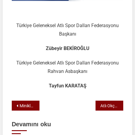
Türkiye Geleneksel Atlı Spor Dalları Federasyonu
Başkanı
Zübeyir BEKİROĞLU
Türkiye Geleneksel Atlı Spor Dalları Federasyonu
Rahvan Asbaşkanı
Tayfun KARATAŞ
Yazı
Minikler ve Yıldızlar Atlı Okçuluk Türkiye Milli Takım Seçme Müsabakaları
Atlı Okçuluk 2024 Sezonu Hakkında
gezinmesi
Devamını oku