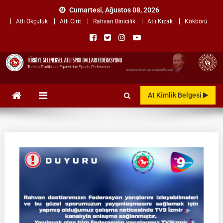
Skip
Cumartesi, Ağustos 08, 2026
to
Atlı Okçuluk
Atlı Cirit
Rahvan Binicilik
Atlı Kızak
Kökbörü
content
TÜRKİYE GELENEKSEL ATLI
"Gelenekten, Geleceğe "
At Kimlik Belgesi
SPOR DALLARI
FEDERASYONU