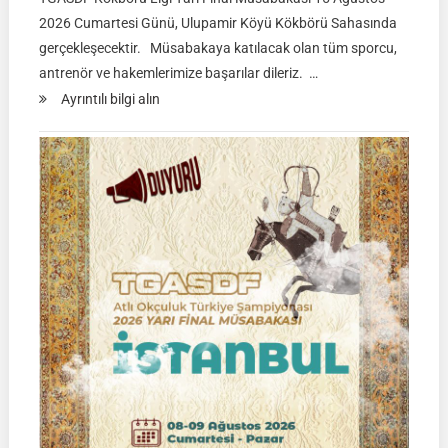
2026 Cumartesi Günü, Ulupamir Köyü Kökbörü Sahasında
gerçekleşecektir. Müsabakaya katılacak olan tüm sporcu,
antrenör ve hakemlerimize başarılar dileriz. …
:
Ayrıntılı bilgi alın
TGASDF
KÖKBÖRÜ
LİGİ
|
Yarı
Final
Müsabakası
15
Ağustos
2026
|
Ulupamir-
Erciş/VAN