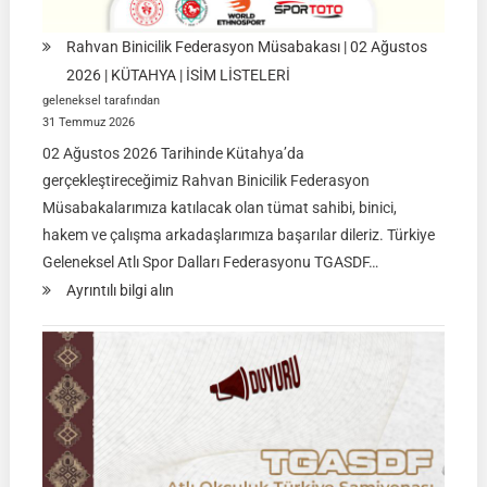
Rahvan Binicilik Federasyon Müsabakası | 02 Ağustos
2026 | KÜTAHYA | İSİM LİSTELERİ
geleneksel tarafından
31 Temmuz 2026
02 Ağustos 2026 Tarihinde Kütahya’da
gerçekleştireceğimiz Rahvan Binicilik Federasyon
Müsabakalarımıza katılacak olan tümat sahibi, binici,
hakem ve çalışma arkadaşlarımıza başarılar dileriz. Türkiye
Geleneksel Atlı Spor Dalları Federasyonu TGASDF…
:
Ayrıntılı bilgi alın
Rahvan
Binicilik
Federasyon
Müsabakası
|
02
Ağustos