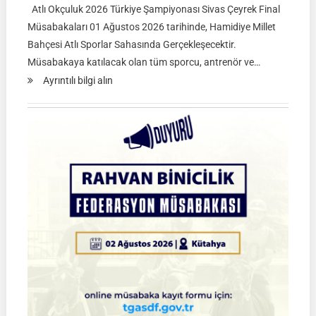
Atlı Okçuluk 2026 Türkiye Şampiyonası Sivas Çeyrek Final
Müsabakaları 01 Ağustos 2026 tarihinde, Hamidiye Millet
Bahçesi Atlı Sporlar Sahasında Gerçekleşecektir.
Müsabakaya katılacak olan tüm sporcu, antrenör ve…
:
Ayrıntılı bilgi alın
Atlı
Okçuluk
2026
Türkiye
Şampiyonası
Çeyrek
Final
Müsabakaları
|
SİVAS
|
01