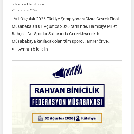
geleneksel tarafından
29 Temmuz 2026
Atlı Okçuluk 2026 Türkiye Şampiyonası Sivas Çeyrek Final
Müsabakaları 01 Ağustos 2026 tarihinde, Hamidiye Millet
Bahçesi Atlı Sporlar Sahasında Gerçekleşecektir.
Müsabakaya katılacak olan tüm sporcu, antrenör ve…
:
Ayrıntılı bilgi alın
Atlı
Okçuluk
2026
Türkiye
Şampiyonası
Çeyrek
Final
Müsabakaları
|
SİVAS