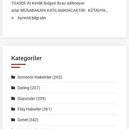
TGASDF At Kimlik Belgesi ibraz edilmeyen
atlar MÜSABAKAYA KATILAMAYACAKTIR! KÜTAHYA…
:
Ayrıntılı bilgi alın
RAHVAN
BİNİCİLİK
FEDERASYON
MÜSABAKASI
|
Kategoriler
KÜTAHYA
|
Antrenör-Hakemler
(263)
02
Ağustos
Dating
(207)
2026
Duyurular
(339)
|
Müsabaka
Flaş Haberler
(361)
Ön
Genel
(342)
Kayıt