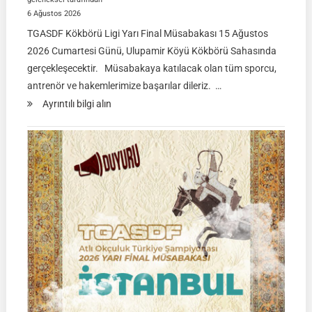
6 Ağustos 2026
TGASDF Kökbörü Ligi Yarı Final Müsabakası 15 Ağustos
2026 Cumartesi Günü, Ulupamir Köyü Kökbörü Sahasında
gerçekleşecektir. Müsabakaya katılacak olan tüm sporcu,
antrenör ve hakemlerimize başarılar dileriz. …
:
Ayrıntılı bilgi alın
TGASDF
KÖKBÖRÜ
LİGİ
|
Yarı
Final
Müsabakası
15
Ağustos
2026
|