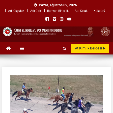
Skip
Pazar, Ağustos 09, 2026
to
Atlı Okçuluk
Atlı Cirit
Rahvan Binicilik
Atlı Kızak
Kökbörü
content
TÜRKİYE GELENEKSEL ATLI
"Gelenekten, Geleceğe "
At Kimlik Belgesi
SPOR DALLARI
FEDERASYONU