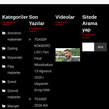
Kategoriler
Son
Videolar
Sitede
Yazılar
Arama
yap
Antrenör-
Hakemler
TGASDF
KÖKBÖRÜ
Ara
Ara
Dating
LİGİ | Yarı
Duyurular
Final
Müsabakası
Flaş
15 Ağustos
Haberler
2026 |
Genel
Ulupamir-
Erciş/VAN
Güncel
Haberler
TGASDF
2026 Atlı
Manşet