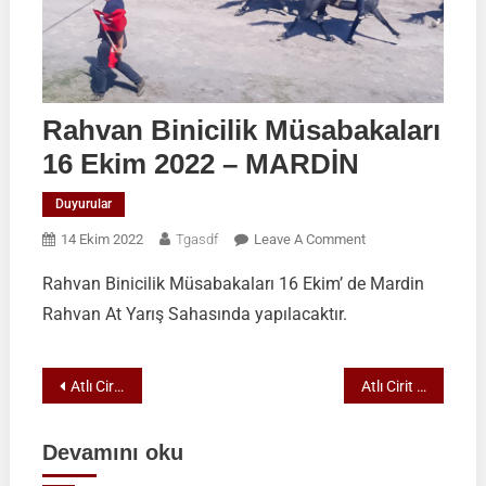
Rahvan Binicilik Müsabakaları
16 Ekim 2022 – MARDİN
Duyurular
On
14 Ekim 2022
Tgasdf
Leave A Comment
Rahvan
Rahvan Binicilik Müsabakaları 16 Ekim’ de Mardin
Binicilik
Rahvan At Yarış Sahasında yapılacaktır.
Müsabakaları
16
Ekim
Yazı
Atlı Cirit 1.Lige Yükselme D Grubu Müsabakaları-Sivas
Atlı Cirit Müsabakaları 13-16 Ekim 2022 Uşak
2022
–
gezinmesi
MARDİN
Devamını oku