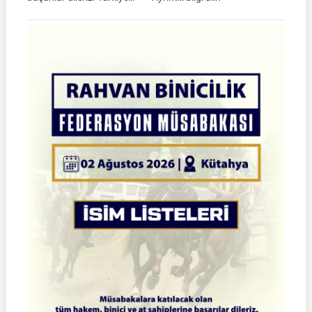
TGASDF
2026
Atlı
Okçuluk
Türkiye
Şampiyonası
|
Yarı
Final
Müsabakaları
|
08-
09
Ağustos
2026
|
İSTANBUL