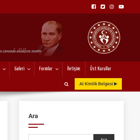
NU
Galeri
Formlar
İletişim
Üst Kurullar
At Kimlik Belgesi
Ara
Ara