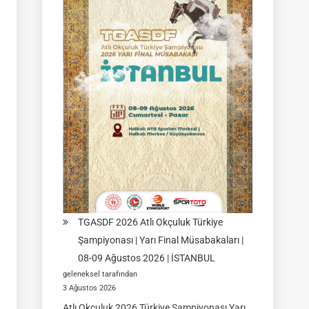
|
Yarı
Final
Müsabakası
15
Ağustos
2026
|
Ulupamir-
Erciş/VAN
TGASDF 2026 Atlı Okçuluk Türkiye
Şampiyonası | Yarı Final Müsabakaları |
08-09 Ağustos 2026 | İSTANBUL
geleneksel tarafından
3 Ağustos 2026
Atlı Okçuluk 2026 Türkiye Şampiyonası Yarı