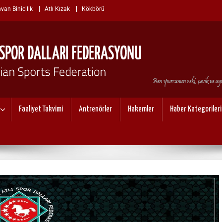
van Binicilik
Atlı Kızak
Kökbörü
I SPOR DALLARI FEDERASYO
Faaliyet Takvimi
Antrenörler
Hakemler
Haber Kategorileri