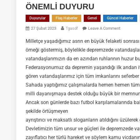
ÖNEMLİ DUYURU
Duyurular
Flaş Haberler
Genel
Güncel Haberler
On
27 Şubat 2023
Tgasdf
Leave A Comment
ÖNEMLİ
Milletçe yaşadığımız asrın en büyük felaketi sonras
DUYURU
örneği göstermiş, böylelikle depremzede vatandaşlar
vatandaşlarımızın da en azından ruhlarının huzur bulm
Federasyonumuz da depremin yaşandığı ilk andan it
gören vatandaşlarımız için tüm imkanlarını seferber e
Sahada yaptığımız çalışmalarda hemen hemen tüm sp
milli dayanışmaya destek olduğu büyük bir memnuni
Ancak son günlerde bazı futbol karşılamalarında bahs
şekilde örtüşmeyen
ayrıştırıcı ve maksatlı sloganların atıldığını üzüler
Devletimizin tüm unsur ve güçleri ile depremzede v
zayıflatıcı her türlü hareket ve söylem kamu vicdan