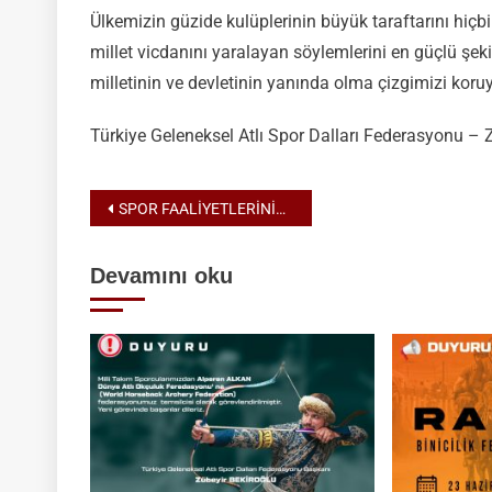
Ülkemizin güzide kulüplerinin büyük taraftarını hiçb
millet vicdanını yaralayan söylemlerini en güçlü şe
milletinin ve devletinin yanında olma çizgimizi koru
Türkiye Geleneksel Atlı Spor Dalları Federasyonu – 
Yazı
SPOR FAALİYETLERİNİN İPTALİ HAKKINDA!
gezinmesi
Devamını oku