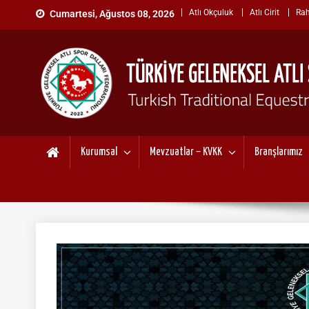
Skip
Atlı Okçuluk
Atlı Cirit
Rah
Cumartesi, Ağustos 08, 2026
to
content
TÜRKİYE GELENEKSEL ATL
"Gelenekten, Geleceğe "
Kurumsal
Mevzuatlar – KVKK
Branşlarımız