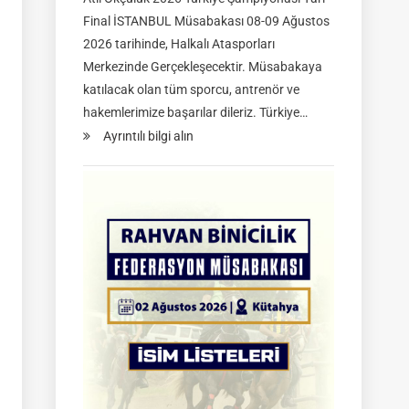
Final İSTANBUL Müsabakası 08-09 Ağustos
2026 tarihinde, Halkalı Atasporları
Merkezinde Gerçekleşecektir. Müsabakaya
katılacak olan tüm sporcu, antrenör ve
hakemlerimize başarılar dileriz. Türkiye…
:
Ayrıntılı bilgi alın
TGASDF
2026
Atlı
Okçuluk
Türkiye
Şampiyonası
|
Yarı
Final
Müsabakaları
|