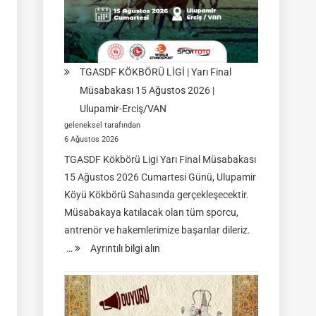
TGASDF KÖKBÖRÜ LİGİ | Yarı Final
Müsabakası 15 Ağustos 2026 |
Ulupamir-Erciş/VAN
geleneksel tarafından
6 Ağustos 2026
TGASDF Kökbörü Ligi Yarı Final Müsabakası
15 Ağustos 2026 Cumartesi Günü, Ulupamir
Köyü Kökbörü Sahasında gerçekleşecektir.
Müsabakaya katılacak olan tüm sporcu,
antrenör ve hakemlerimize başarılar dileriz.
:
…
Ayrıntılı bilgi alın
TGASDF
KÖKBÖRÜ
LİGİ