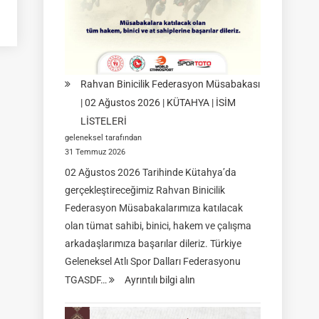
08-
09
Ağustos
2026
|
Rahvan Binicilik Federasyon Müsabakası
İSTANBUL
| 02 Ağustos 2026 | KÜTAHYA | İSİM
LİSTELERİ
geleneksel tarafından
31 Temmuz 2026
02 Ağustos 2026 Tarihinde Kütahya’da
gerçekleştireceğimiz Rahvan Binicilik
Federasyon Müsabakalarımıza katılacak
olan tümat sahibi, binici, hakem ve çalışma
arkadaşlarımıza başarılar dileriz. Türkiye
Geleneksel Atlı Spor Dalları Federasyonu
:
TGASDF…
Ayrıntılı bilgi alın
Rahvan
Binicilik