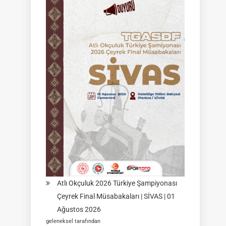
Federasyon
Müsabakası
|
02
Ağustos
2026
|
KÜTAHYA
|
İSİM
LİSTELERİ
Atlı Okçuluk 2026 Türkiye Şampiyonası
Çeyrek Final Müsabakaları | SİVAS | 01
Ağustos 2026
geleneksel tarafından