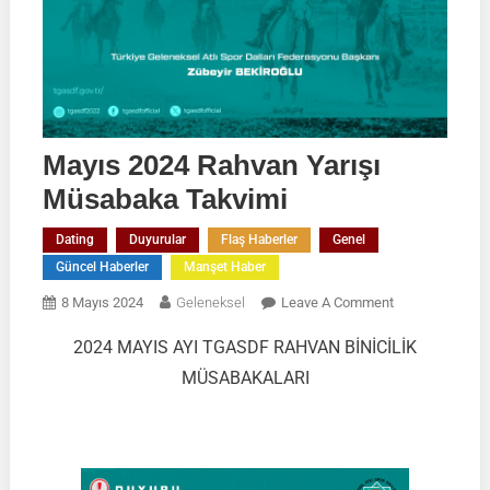
Mayıs 2024 Rahvan Yarışı
Müsabaka Takvimi
Dating
Duyurular
Flaş Haberler
Genel
Güncel Haberler
Manşet Haber
On
8 Mayıs 2024
Geleneksel
Leave A Comment
Mayıs
2024 MAYIS AYI TGASDF RAHVAN BİNİCİLİK
2024
MÜSABAKALARI
Rahvan
Yarışı
Müsabaka
Takvimi