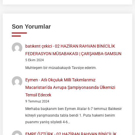
Son Yorumlar
batıkent çekici
-
02 HAZİRAN RAHVAN BİNİCİLİK
FEDERASYON MÜSABAKASI | ÇARŞAMBA-SAMSUN
5 Ekim 2024
Muhteşem bir müsabakaydı Tavsiye ederim.
Eymen
-
Atlı Okçuluk Milli Takımlarımız
Macaristan’da Avrupa Şampiyonasında Ülkemizi
Temsil Edecek
9 Temmuz 2024
Merhaba başkanım ben Eymen Atalar 6-7 temmuz Balıkesir
köteyli yarışmasında tabla bendi 1. Puta hakemi benim
puanımı yanlış söyledi 4-6…
EMRE ÖZTÜRK
-
02 HAZİRAN RAHVAN BİNİCİLİK