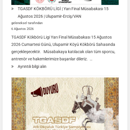
TGASDF KÖKBÖRÜ LİGİ | Yarı Final Müsabakası 15
Ağustos 2026 | Ulupamir-Erciş/VAN
geleneksel tarafından
6 Ağustos 2026
TGASDF Kökbörü Ligi Yarı Final Müsabakası 15 Ağustos
2026 Cumartesi Günü, Ulupamir Köyü Kökbörü Sahasında
gerçekleşecektir. Müsabakaya katılacak olan tüm sporcu,
antrenör ve hakemlerimize başarılar dileriz. …
:
Ayrıntılı bilgi alın
TGASDF
KÖKBÖRÜ
LİGİ
|
Yarı
Final
Müsabakası
15