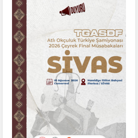
Binicilik
Federasyon
Müsabakası
|
02
Ağustos
2026
|
KÜTAHYA
|
İSİM
LİSTELERİ