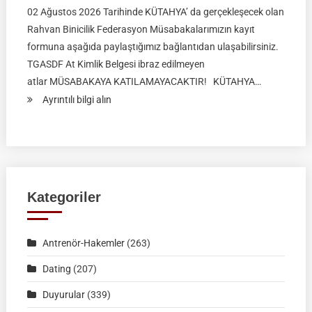
02 Ağustos 2026 Tarihinde KÜTAHYA’ da gerçekleşecek olan
Rahvan Binicilik Federasyon Müsabakalarımızın kayıt
formuna aşağıda paylaştığımız bağlantıdan ulaşabilirsiniz.
TGASDF At Kimlik Belgesi ibraz edilmeyen
atlar MÜSABAKAYA KATILAMAYACAKTIR! KÜTAHYA…
:
Ayrıntılı bilgi alın
RAHVAN
BİNİCİLİK
FEDERASYON
MÜSABAKASI
|
Kategoriler
KÜTAHYA
|
Antrenör-Hakemler
(263)
02
Ağustos
Dating
(207)
2026
Duyurular
(339)
|