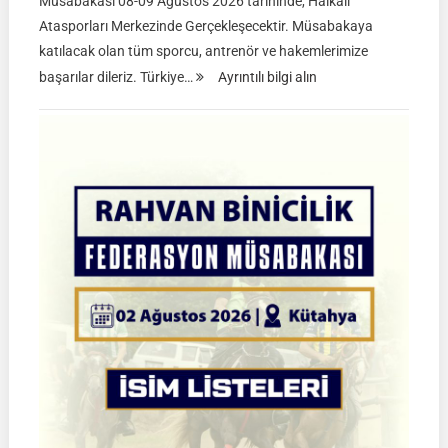
Müsabakası 08-09 Ağustos 2026 tarihinde, Halkalı
Atasporları Merkezinde Gerçekleşecektir. Müsabakaya
katılacak olan tüm sporcu, antrenör ve hakemlerimize
:
başarılar dileriz. Türkiye…
Ayrıntılı bilgi alın
TGASDF
2026
Atlı
Okçuluk
Türkiye
Şampiyonası
|
Yarı
Final
Müsabakaları
|
08-
09
Ağustos