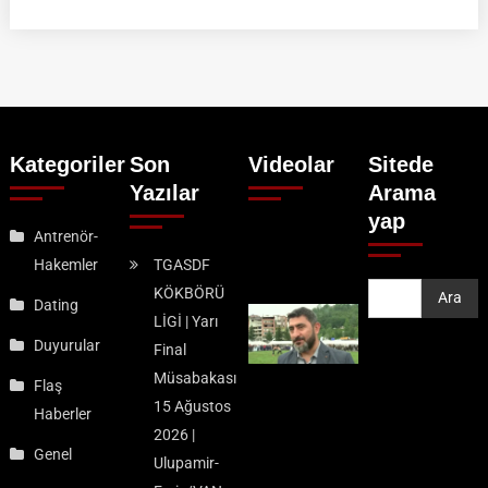
Kategoriler
Son
Videolar
Sitede
Yazılar
Arama
yap
Antrenör-
Hakemler
TGASDF
KÖKBÖRÜ
Ara
Ara
Dating
LİGİ | Yarı
Duyurular
Final
Müsabakası
Flaş
15 Ağustos
Haberler
2026 |
Genel
Ulupamir-