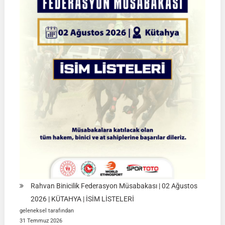
|
Yarı
Final
Müsabakaları
|
08-
09
Ağustos
2026
|
İSTANBUL
Rahvan Binicilik Federasyon Müsabakası | 02 Ağustos
2026 | KÜTAHYA | İSİM LİSTELERİ
geleneksel tarafından
31 Temmuz 2026