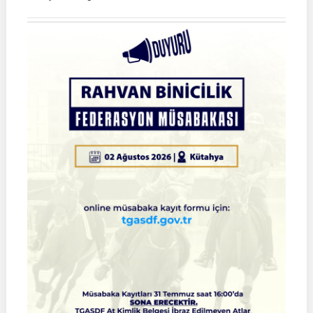
Atlı
Okçuluk
2026
Türkiye
Şampiyonası
Çeyrek
Final
Müsabakaları
|
SİVAS
|
01
Ağustos
2026