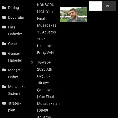
KÖKBÖRÜ
Ara
Ara
Dating
LİGİ | Yarı
Duyurular
Final
Müsabakası
Flaş
15 Ağustos
Haberler
2026 |
Genel
Ulupamir-
Erciş/VAN
Güncel
Haberler
TGASDF
2026 Atlı
Manşet
Okçuluk
Haber
Türkiye
Müsabaka
Şampiyonası
Sistemi
| Yarı Final
stratejik
Müsabakaları
plan
| 08-09
Ağustos