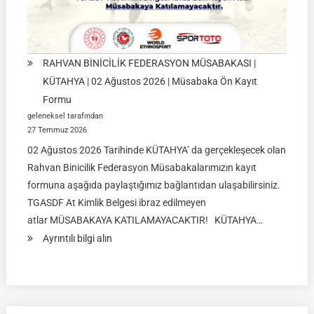
RAHVAN BİNİCİLİK FEDERASYON MÜSABAKASI |
KÜTAHYA | 02 Ağustos 2026 | Müsabaka Ön Kayıt
Formu
geleneksel tarafından
27 Temmuz 2026
02 Ağustos 2026 Tarihinde KÜTAHYA’ da gerçekleşecek olan
Rahvan Binicilik Federasyon Müsabakalarımızın kayıt
formuna aşağıda paylaştığımız bağlantıdan ulaşabilirsiniz.
TGASDF At Kimlik Belgesi ibraz edilmeyen
atlar MÜSABAKAYA KATILAMAYACAKTIR! KÜTAHYA…
:
Ayrıntılı bilgi alın
RAHVAN
BİNİCİLİK
FEDERASYON
MÜSABAKASI