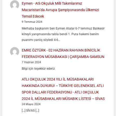
Eymen
-
Atlı Okçuluk Milli Takımlarımız
Macaristan’da Avrupa Şampiyonasında Ülkemizi
Temsil Edecek
9 Temmuz 2024
Merhaba başkanım ben Eymen Atalar 6-7 temmuz Balıkesir
köteyli yarışmasında tabla bendi 1. Puta hakemi benim
puanımı yanlış söyledi 4-6…
EMRE ÖZTÜRK
-
02 HAZİRAN RAHVAN BİNİCİLİK
FEDERASYON MÜSABAKASI | ÇARŞAMBA-SAMSUN
7 Haziran 2024
Bilgi için teşekkür ederiz
ATLI OKÇULUK 2024 YILI İL MÜSABAKALARI
HAKKINDA DUYURU! – TÜRKİYE GELENEKSEL ATLI
SPOR DALLARI FEDERASYONU
-
ATLI OKÇULUK
2024 İL MÜSABAKALARI MÜSABIK LİSTESİ – SİVAS
24 Mayıs 2024
[…] SİVAS […]