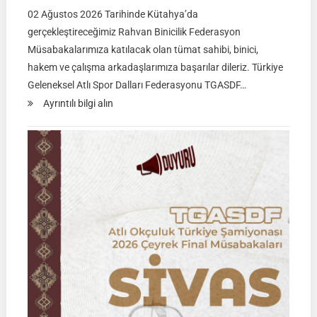
02 Ağustos 2026 Tarihinde Kütahya’da
gerçekleştireceğimiz Rahvan Binicilik Federasyon
Müsabakalarımıza katılacak olan tümat sahibi, binici,
hakem ve çalışma arkadaşlarımıza başarılar dileriz. Türkiye
Geleneksel Atlı Spor Dalları Federasyonu TGASDF…
:
Ayrıntılı bilgi alın
Rahvan
Binicilik
Federasyon
Müsabakası
|
02
Ağustos
2026
|
KÜTAHYA
|