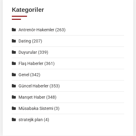
|
Kategoriler
KÜTAHYA
|
Antrenör-Hakemler
(263)
02
Ağustos
Dating
(207)
2026
Duyurular
(339)
|
Müsabaka
Flaş Haberler
(361)
Ön
Genel
(342)
Kayıt
Formu
Güncel Haberler
(353)
Manşet Haber
(348)
Müsabaka Sistemi
(3)
stratejik plan
(4)