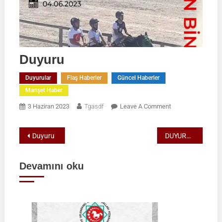
Duyuru
Duyurular
Flaş Haberler
Güncel Haberler
Manşet Haber
On
3 Haziran 2023
Tgasdf
Leave A Comment
Duyuru
Yazı
Duyuru
DUYURU!
gezinmesi
Devamını oku