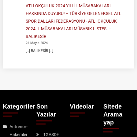
ATLI OKÇULUK 2024 YILI İL MÜSABAKALARI
HAKKINDA DUYURU! – TÜRKİYE GELENEKSEL ATLI
SPOR DALLARI FEDERASYONU
-
ATLI OKÇULUK
2024 İL MÜSABAKALARI MÜSABIK LİSTESİ –
BALIKESİR
24 Mayıs 2024
[…] BALIKESİR […]
Kategoriler
Son
Videolar
Sitede
Yazılar
Arama
yap
Antrenör-
Hakemler
TGASDF