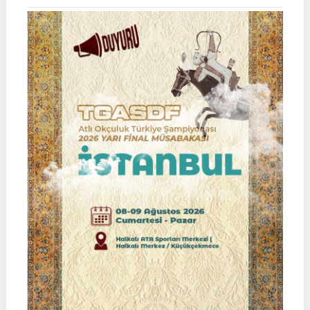
TGASDF
KÖKBÖRÜ
LİGİ
|
Yarı
Final
Müsabakası
15
Ağustos
2026
|
Ulupamir-
Erciş/VAN