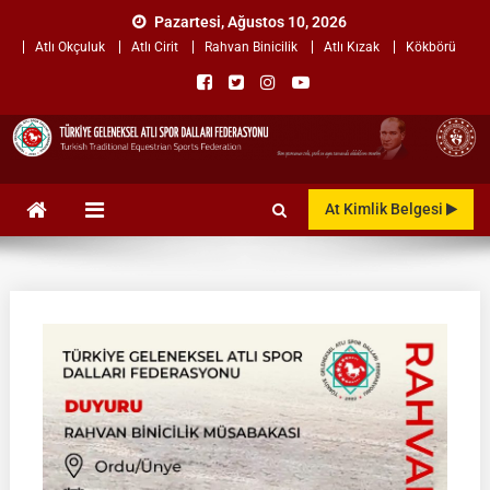
Skip
Pazartesi, Ağustos 10, 2026
to
Atlı Okçuluk
Atlı Cirit
Rahvan Binicilik
Atlı Kızak
Kökbörü
content
TÜRKİYE GELENEKSEL ATLI
"Gelenekten, Geleceğe "
At Kimlik Belgesi
SPOR DALLARI
FEDERASYONU