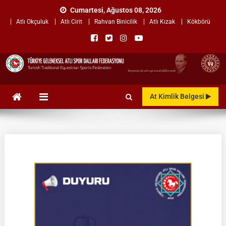
Skip
Cumartesi, Ağustos 08, 2026
to
Atlı Okçuluk
Atlı Cirit
Rahvan Binicilik
Atlı Kızak
Kökbörü
content
TÜRKİYE GELENEKSEL ATLI
"Gelenekten, Geleceğe "
At Kimlik Belgesi
SPOR DALLARI
FEDERASYONU