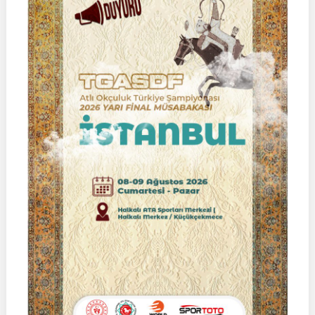
LİGİ
|
Yarı
Final
Müsabakası
15
Ağustos
2026
|
Ulupamir-
Erciş/VAN