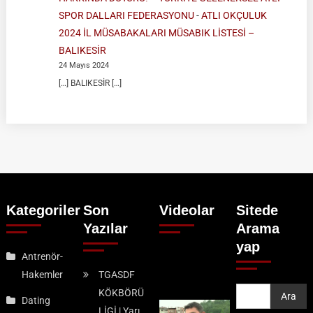
SPOR DALLARI FEDERASYONU
-
ATLI OKÇULUK
2024 İL MÜSABAKALARI MÜSABIK LİSTESİ –
BALIKESİR
24 Mayıs 2024
[…] BALIKESİR […]
Kategoriler
Son
Videolar
Sitede
Yazılar
Arama
yap
Antrenör-
Hakemler
TGASDF
KÖKBÖRÜ
Ara
Ara
Dating
LİGİ | Yarı