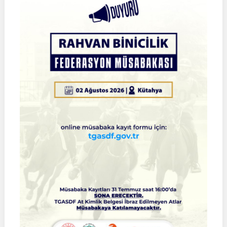
2026
Türkiye
Şampiyonası
Çeyrek
Final
Müsabakaları
|
SİVAS
|
01
Ağustos
2026