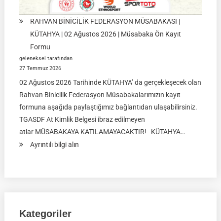
RAHVAN BİNİCİLİK FEDERASYON MÜSABAKASI |
KÜTAHYA | 02 Ağustos 2026 | Müsabaka Ön Kayıt
Formu
geleneksel tarafından
27 Temmuz 2026
02 Ağustos 2026 Tarihinde KÜTAHYA’ da gerçekleşecek olan
Rahvan Binicilik Federasyon Müsabakalarımızın kayıt
formuna aşağıda paylaştığımız bağlantıdan ulaşabilirsiniz.
TGASDF At Kimlik Belgesi ibraz edilmeyen
atlar MÜSABAKAYA KATILAMAYACAKTIR! KÜTAHYA…
:
Ayrıntılı bilgi alın
RAHVAN
BİNİCİLİK
FEDERASYON
MÜSABAKASI
|
Kategoriler