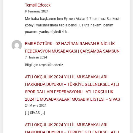
Temsil Edecek
9 Temmuz 2024
Merhaba başkanım ben Eymen Atalar 6-7 temmuz Balıkesir
köteyli yarışmasında tabla bendi 1. Puta hakemi benim
puanımı yanlış söyledi 4-6…
EMRE ÖZTÜRK
-
02 HAZİRAN RAHVAN BİNİCİLİK
FEDERASYON MÜSABAKASI | ÇARŞAMBA-SAMSUN
7 Haziran 2024
Bilgi için teşekkür ederiz
ATLI OKÇULUK 2024 YILI İL MÜSABAKALARI
HAKKINDA DUYURU! – TÜRKİYE GELENEKSEL ATLI
SPOR DALLARI FEDERASYONU
-
ATLI OKÇULUK
2024 İL MÜSABAKALARI MÜSABIK LİSTESİ – SİVAS
24 Mayıs 2024
[…] SİVAS […]
ATLI OKÇULUK 2024 YILI İL MÜSABAKALARI
HAKKINDA DUYURU! – TÜRKİYE GELENEKSEL ATLI