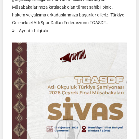
Müsabakalarımıza katılacak olan tümat sahibi, binici,
hakem ve çalışma arkadaşlarımıza başarılar dileriz. Türkiye
Geleneksel Atlı Spor Dalları Federasyonu TGASDF…
:
Ayrıntılı bilgi alın
Rahvan
Binicilik
Federasyon
Müsabakası
|
02
Ağustos
2026
|
KÜTAHYA
|
İSİM
LİSTELERİ