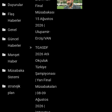
Duyurular
Final
Müsabakası
Flaş
15 Ağustos
Haberler
2026 |
Genel
Ulupamir-
Erciş/VAN
Güncel
Haberler
TGASDF
2026 Atlı
Manşet
Okçuluk
Haber
Türkiye
Müsabaka
Şampiyonası
Sistemi
| Yarı Final
stratejik
Müsabakaları
plan
| 08-09
Ağustos
2026 |