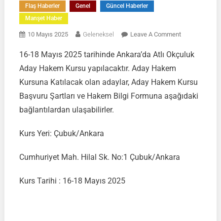
Flaş Haberler
Genel
Güncel Haberler
Manşet Haber
On
10 Mayıs 2025
Geleneksel
Leave A Comment
ATLI
16-18 Mayıs 2025 tarihinde Ankara’da Atlı Okçuluk
OKÇULUK
Aday Hakem Kursu yapılacaktır. Aday Hakem
ADAY
HAKEM
Kursuna Katılacak olan adaylar, Aday Hakem Kursu
KURSU
Başvuru Şartları ve Hakem Bilgi Formuna aşağıdaki
|
bağlantılardan ulaşabilirler.
16-
18
Kurs Yeri: Çubuk/Ankara
MAYIS
2025
Cumhuriyet Mah. Hilal Sk. No:1 Çubuk/Ankara
|
ÇUBUK/ANKA
Kurs Tarihi : 16-18 Mayıs 2025