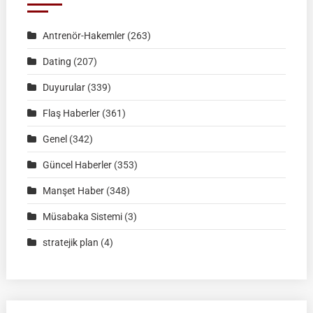
KÜTAHYA
|
Antrenör-Hakemler
(263)
02
Ağustos
Dating
(207)
2026
Duyurular
(339)
|
Müsabaka
Flaş Haberler
(361)
Ön
Genel
(342)
Kayıt
Formu
Güncel Haberler
(353)
Manşet Haber
(348)
Müsabaka Sistemi
(3)
stratejik plan
(4)