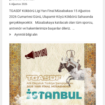
6 Ağustos 2026
TGASDF Kökbörü Ligi Yarı Final Müsabakası 15 Ağustos
2026 Cumartesi Günü, Ulupamir Köyü Kökbörü Sahasında
gerçekleşecektir. Müsabakaya katılacak olan tüm sporcu,
antrenör ve hakemlerimize başarılar dileriz. …
:
Ayrıntılı bilgi alın
TGASDF
KÖKBÖRÜ
LİGİ
|
Yarı
Final
Müsabakası
15
Ağustos
2026
|