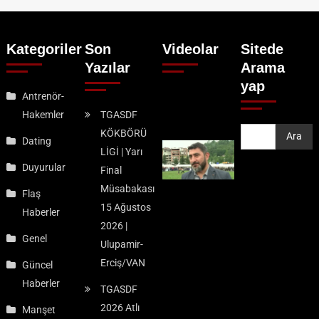
Kategoriler
Son
Videolar
Sitede
Yazılar
Arama
yap
Antrenör-
Hakemler
TGASDF
KÖKBÖRÜ
Ara
Ara
Dating
LİGİ | Yarı
Duyurular
Final
Müsabakası
Flaş
15 Ağustos
Haberler
2026 |
Genel
Ulupamir-
Erciş/VAN
Güncel
Haberler
TGASDF
2026 Atlı
Manşet