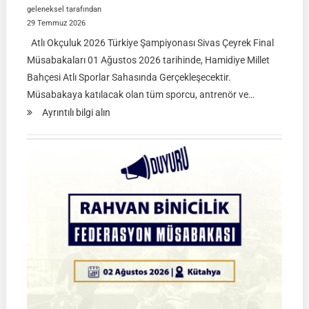
geleneksel tarafından
29 Temmuz 2026
Atlı Okçuluk 2026 Türkiye Şampiyonası Sivas Çeyrek Final
Müsabakaları 01 Ağustos 2026 tarihinde, Hamidiye Millet
Bahçesi Atlı Sporlar Sahasında Gerçekleşecektir.
Müsabakaya katılacak olan tüm sporcu, antrenör ve…
:
Ayrıntılı bilgi alın
Atlı
Okçuluk
2026
Türkiye
Şampiyonası
Çeyrek
Final
Müsabakaları
|
SİVAS
|