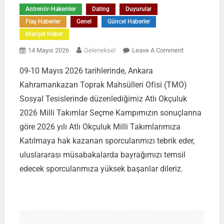
Antrenör-Hakemler
Dating
Duyurular
Flaş Haberler
Genel
Güncel Haberler
Manşet Haber
On
14 Mayıs 2026
Geleneksel
Leave A Comment
ATLI
09-10 Mayıs 2026 tarihlerinde, Ankara
OKÇULUK
Kahramankazan Toprak Mahsülleri Ofisi (TMO)
2026
MİLLİ
Sosyal Tesislerinde düzenlediğimiz Atlı Okçuluk
TAKIM
2026 Milli Takımlar Seçme Kampımızın sonuçlarına
SPORCULARI
göre 2026 yılı Atlı Okçuluk Milli Takımlarımıza
AÇIKLANMIŞT
Katılmaya hak kazanan sporcularımızı tebrik eder,
uluslararası müsabakalarda bayrağımızı temsil
edecek sporcularımıza yüksek başarılar dileriz.