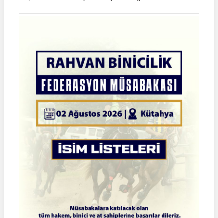
TGASDF
2026
Atlı
Okçuluk
Türkiye
Şampiyonası
|
Yarı
Final
Müsabakaları
|
08-
09
Ağustos
2026
|
İSTANBUL