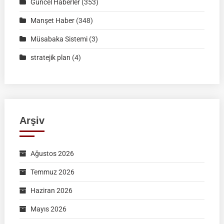
Formu
Güncel Haberler
(353)
Manşet Haber
(348)
Müsabaka Sistemi
(3)
stratejik plan
(4)
Arşiv
Ağustos 2026
Temmuz 2026
Haziran 2026
Mayıs 2026