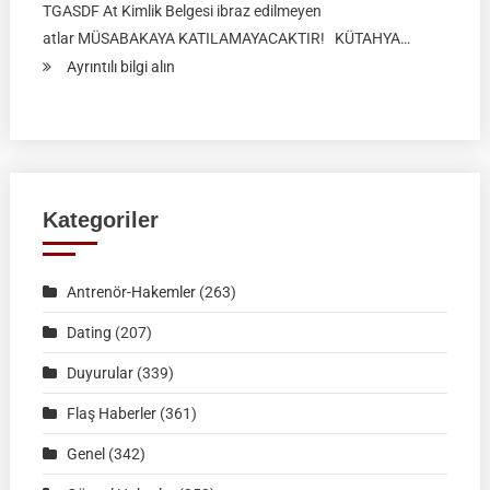
TGASDF At Kimlik Belgesi ibraz edilmeyen
atlar MÜSABAKAYA KATILAMAYACAKTIR! KÜTAHYA…
:
Ayrıntılı bilgi alın
RAHVAN
BİNİCİLİK
FEDERASYON
MÜSABAKASI
|
Kategoriler
KÜTAHYA
|
Antrenör-Hakemler
(263)
02
Ağustos
Dating
(207)
2026
Duyurular
(339)
|
Müsabaka
Flaş Haberler
(361)
Ön
Genel
(342)
Kayıt