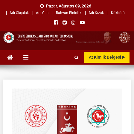
Skip
Pazar, Ağustos 09, 2026
to
Atlı Okçuluk
Atlı Cirit
Rahvan Binicilik
Atlı Kızak
Kökbörü
content
TÜRKİYE GELENEKSEL ATLI
"Gelenekten, Geleceğe "
At Kimlik Belgesi
SPOR DALLARI
FEDERASYONU