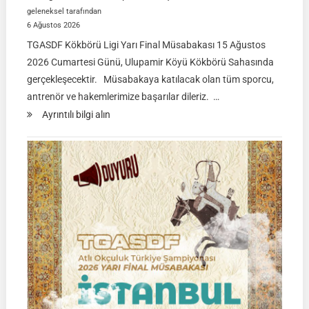
geleneksel tarafından
6 Ağustos 2026
TGASDF Kökbörü Ligi Yarı Final Müsabakası 15 Ağustos
2026 Cumartesi Günü, Ulupamir Köyü Kökbörü Sahasında
gerçekleşecektir. Müsabakaya katılacak olan tüm sporcu,
antrenör ve hakemlerimize başarılar dileriz. …
:
Ayrıntılı bilgi alın
TGASDF
KÖKBÖRÜ
LİGİ
|
Yarı
Final
Müsabakası
15
Ağustos
2026