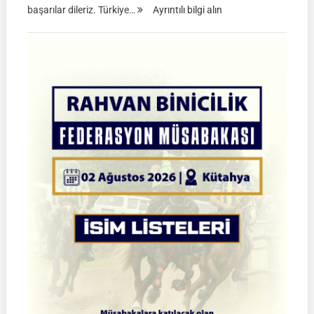
:
başarılar dileriz. Türkiye…
Ayrıntılı bilgi alın
TGASDF
2026
Atlı
Okçuluk
Türkiye
Şampiyonası
|
Yarı
Final
Müsabakaları
|
08-
09
Ağustos
2026
|