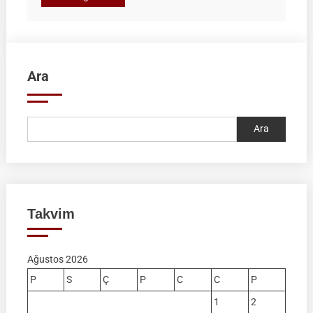
Ara
Ara
Takvim
Ağustos 2026
P
S
Ç
P
C
C
P
1
2