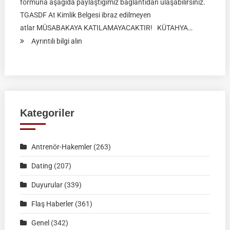
formuna aşağıda paylaştığımız bağlantıdan ulaşabilirsiniz.
TGASDF At Kimlik Belgesi ibraz edilmeyen
atlar MÜSABAKAYA KATILAMAYACAKTIR! KÜTAHYA…
:
Ayrıntılı bilgi alın
RAHVAN
BİNİCİLİK
FEDERASYON
MÜSABAKASI
|
Kategoriler
KÜTAHYA
|
Antrenör-Hakemler
(263)
02
Ağustos
Dating
(207)
2026
Duyurular
(339)
|
Müsabaka
Flaş Haberler
(361)
Ön
Genel
(342)
Kayıt