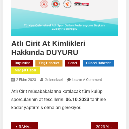
Atlı Cirit At Kimlikleri
Hakkında DUYURU
Duyurular
Flaş Haberler
Genel
Güncel Haberler
Manşet Haber
On
2 Ekim 2023
Geleneksel
Leave A Comment
Atlı
Atlı Cirit müsabakalarına katılacak tüm kulüp
Cirit
sporcularının at tescillerini
06.10.2023
tarihine
At
Kimlikleri
kadar yaptırmış olmaları gerekiyor.
Hakkında
DUYURU
Yazı
RAHVAN BİNİCİLİK MÜSABAKASI
2023 YILI KÖKBÖRÜ TÜRKİYE ŞAMPİYONASI