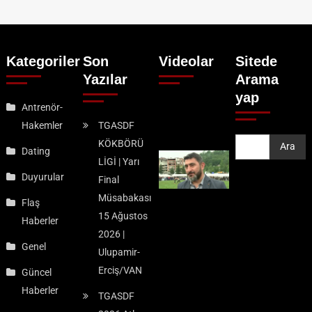
Kategoriler
Son
Videolar
Sitede
Yazılar
Arama
yap
Antrenör-
Hakemler
TGASDF
KÖKBÖRÜ
Ara
Ara
Dating
LİGİ | Yarı
Duyurular
Final
Müsabakası
Flaş
15 Ağustos
Haberler
2026 |
Genel
Ulupamir-
Erciş/VAN
Güncel
Haberler
TGASDF