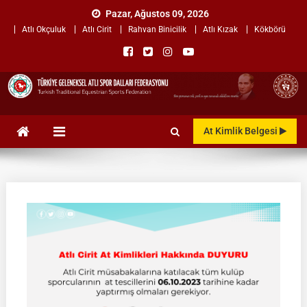
Skip
Pazar, Ağustos 09, 2026
to
Atlı Okçuluk
Atlı Cirit
Rahvan Binicilik
Atlı Kızak
Kökbörü
content
TÜRKİYE GELENEKSEL ATLI
"Gelenekten, Geleceğe "
At Kimlik Belgesi
SPOR DALLARI
FEDERASYONU