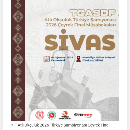
|
02
Ağustos
2026
|
KÜTAHYA
|
İSİM
LİSTELERİ
Atlı Okçuluk 2026 Türkiye Şampiyonası Çeyrek Final