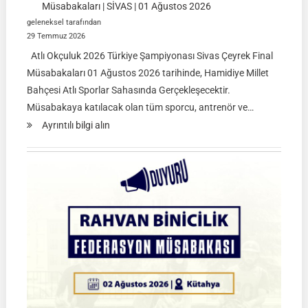
Müsabakaları | SİVAS | 01 Ağustos 2026
geleneksel tarafından
29 Temmuz 2026
Atlı Okçuluk 2026 Türkiye Şampiyonası Sivas Çeyrek Final
Müsabakaları 01 Ağustos 2026 tarihinde, Hamidiye Millet
Bahçesi Atlı Sporlar Sahasında Gerçekleşecektir.
Müsabakaya katılacak olan tüm sporcu, antrenör ve…
:
Ayrıntılı bilgi alın
Atlı
Okçuluk
2026
Türkiye
Şampiyonası
Çeyrek
Final
Müsabakaları
|
SİVAS