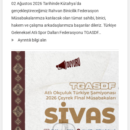
02 Ağustos 2026 Tarihinde Kütahya’da
gerçekleştireceğimiz Rahvan Binicilik Federasyon
Müsabakalarımıza katılacak olan tümat sahibi, binici,
hakem ve çalışma arkadaşlarımıza başarılar dileriz. Türkiye
Geleneksel Atlı Spor Dalları Federasyonu TGASDF…
:
Ayrıntılı bilgi alın
Rahvan
Binicilik
Federasyon
Müsabakası
|
02
Ağustos
2026
|
KÜTAHYA
|