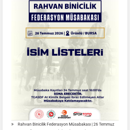
|
KÜTAHYA
|
02
Ağustos
2026
|
Müsabaka
Ön
Kayıt
Formu
Rahvan Binicilik Federasyon Müsabakası | 26 Temmuz