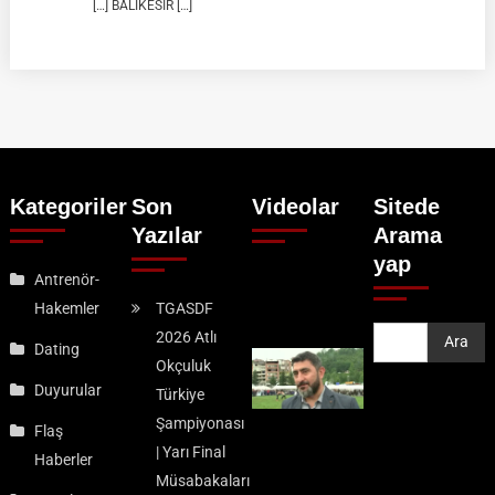
[…] BALIKESİR […]
Kategoriler
Son
Videolar
Sitede
Yazılar
Arama
yap
Antrenör-
Hakemler
TGASDF
2026 Atlı
Ara
Ara
Dating
Okçuluk
Duyurular
Türkiye
Şampiyonası
Flaş
| Yarı Final
Haberler
Müsabakaları