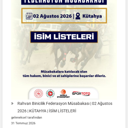
Yarı
Final
Müsabakaları
|
08-
09
Ağustos
2026
|
İSTANBUL
Rahvan Binicilik Federasyon Müsabakası | 02 Ağustos
2026 | KÜTAHYA | İSİM LİSTELERİ
geleneksel tarafından
31 Temmuz 2026