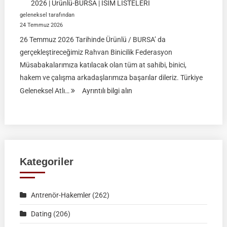
2026 | Ürünlü-BURSA | İSİM LİSTELERİ
geleneksel tarafından
24 Temmuz 2026
26 Temmuz 2026 Tarihinde Ürünlü / BURSA’ da
gerçekleştireceğimiz Rahvan Binicilik Federasyon
Müsabakalarımıza katılacak olan tüm at sahibi, binici,
hakem ve çalışma arkadaşlarımıza başarılar dileriz. Türkiye
:
Geleneksel Atlı…
Ayrıntılı bilgi alın
Rahvan
Binicilik
Federasyon
Müsabakası
|
Kategoriler
26
Temmuz
Antrenör-Hakemler
(262)
2026
|
Dating
(206)
Ürünlü-