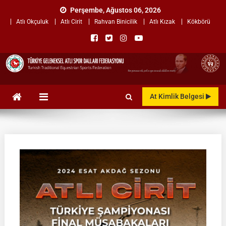
Skip
Perşembe, Ağustos 06, 2026
to
Atlı Okçuluk
Atlı Cirit
Rahvan Binicilik
Atlı Kızak
Kökbörü
content
TÜRKİYE GELENEKSEL ATLI
"Gelenekten, Geleceğe "
At Kimlik Belgesi
SPOR DALLARI
FEDERASYONU