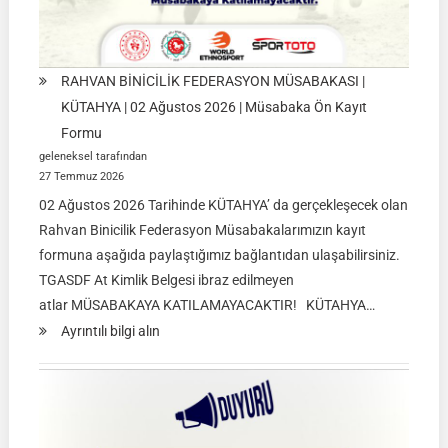
RAHVAN BİNİCİLİK FEDERASYON MÜSABAKASI |
KÜTAHYA | 02 Ağustos 2026 | Müsabaka Ön Kayıt
Formu
geleneksel tarafından
27 Temmuz 2026
02 Ağustos 2026 Tarihinde KÜTAHYA’ da gerçekleşecek olan
Rahvan Binicilik Federasyon Müsabakalarımızın kayıt
formuna aşağıda paylaştığımız bağlantıdan ulaşabilirsiniz.
TGASDF At Kimlik Belgesi ibraz edilmeyen
atlar MÜSABAKAYA KATILAMAYACAKTIR! KÜTAHYA…
:
Ayrıntılı bilgi alın
RAHVAN
BİNİCİLİK
FEDERASYON
MÜSABAKASI