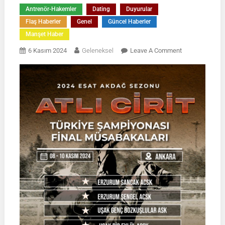
Antrenör-Hakemler
Dating
Duyurular
Flaş Haberler
Genel
Güncel Haberler
Manşet Haber
On
6 Kasım 2024
Geleneksel
Leave A Comment
Atlı
Cirit
2024
Esat
Akdağ
Sezonu
Türkiye
Şampiyonası
Final
Müsabakaları
08-
10
Kasım
2024
|