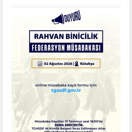
Atlı
Okçuluk
2026
Türkiye
Şampiyonası
Çeyrek
Final
Müsabakaları
|
SİVAS
|
01
Ağustos
2026