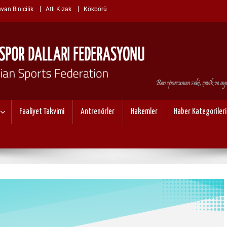
van Binicilik
Atlı Kızak
Kökbörü
I SPOR DALLARI FEDERASYO
Faaliyet Takvimi
Antrenörler
Hakemler
Haber Kategorileri