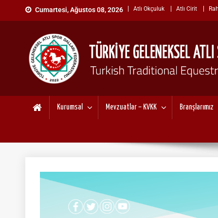
Skip
Atlı Okçuluk
Atlı Cirit
Rah
Cumartesi, Ağustos 08, 2026
to
content
TÜRKİYE GELENEKSEL ATL
"Gelenekten, Geleceğe "
Kurumsal
Mevzuatlar – KVKK
Branşlarımız