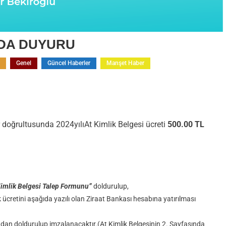
NDA DUYURU
Genel
Güncel Haberler
Manşet Haber
doğrultusunda 2024yılıAt Kimlik Belgesi ücreti
500.00 TL
DA
Kimlik Belgesi Talep Formunu”
doldurulup,
k ücretini aşağıda yazılı olan Ziraat Bankası hesabına yatırılması
ından doldurulup imzalanacaktır.(At Kimlik Belgesinin 2. Sayfasında