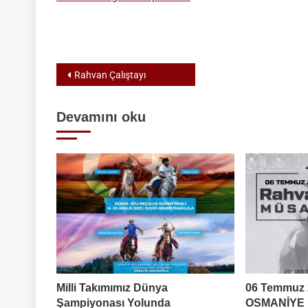
Yazı
Rahvan Çalıştayı
gezinmesi
Devamını oku
Milli Takımımız Dünya
06 Temmuz 2
Şampiyonası Yolunda
OSMANİYE | 