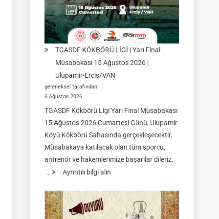
TGASDF KÖKBÖRÜ LİGİ | Yarı Final
Müsabakası 15 Ağustos 2026 |
Ulupamir-Erciş/VAN
geleneksel tarafından
6 Ağustos 2026
TGASDF Kökbörü Ligi Yarı Final Müsabakası
15 Ağustos 2026 Cumartesi Günü, Ulupamir
Köyü Kökbörü Sahasında gerçekleşecektir.
Müsabakaya katılacak olan tüm sporcu,
antrenör ve hakemlerimize başarılar dileriz.
:
…
Ayrıntılı bilgi alın
TGASDF
KÖKBÖRÜ
LİGİ