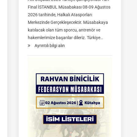
Final İSTANBUL Müsabakası 08-09 Ağustos
2026 tarihinde, Halkalı Atasporları
Merkezinde Gerçekleşecektir. Müsabakaya
katılacak olan tüm sporcu, antrenör ve
hakemlerimize başarılar dileriz. Türkiye…
:
Ayrıntılı bilgi alın
TGASDF
2026
Atlı
Okçuluk
Türkiye
Şampiyonası
|
Yarı
Final
Müsabakaları
|