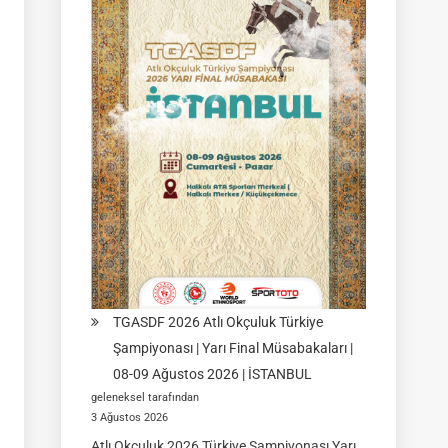
|
Yarı
Final
Müsabakası
15
Ağustos
2026
|
Ulupamir-
Erciş/VAN
TGASDF 2026 Atlı Okçuluk Türkiye
Şampiyonası | Yarı Final Müsabakaları |
08-09 Ağustos 2026 | İSTANBUL
geleneksel tarafından
3 Ağustos 2026
Atlı Okçuluk 2026 Türkiye Şampiyonası Yarı