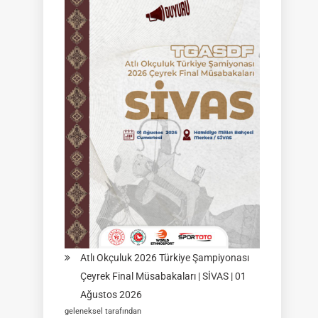
Federasyon
Müsabakası
|
02
Ağustos
2026
|
KÜTAHYA
|
İSİM
LİSTELERİ
Atlı Okçuluk 2026 Türkiye Şampiyonası
Çeyrek Final Müsabakaları | SİVAS | 01
Ağustos 2026
geleneksel tarafından