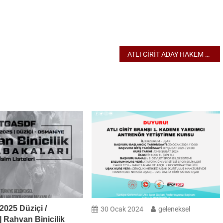
ATLI CİRİT ADAY HAKEM KURSU
025 Düziçi /
30 Ocak 2024
geleneksel
Rahvan Binicilik