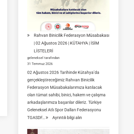
08-
09
Ağustos
2026
|
Rahvan Binicilik Federasyon Müsabakası
İSTANBUL
| 02 Ağustos 2026 | KÜTAHYA | İSİM
LİSTELERİ
geleneksel tarafından
31 Temmuz 2026
02 Ağustos 2026 Tarihinde Kütahya’da
gerçekleştireceğimiz Rahvan Binicilik
Federasyon Müsabakalarımıza katılacak
olan tümat sahibi, binici, hakem ve çalışma
arkadaşlarımıza başarılar dileriz. Türkiye
Geleneksel Atlı Spor Dalları Federasyonu
:
TGASDF…
Ayrıntılı bilgi alın
Rahvan
Binicilik