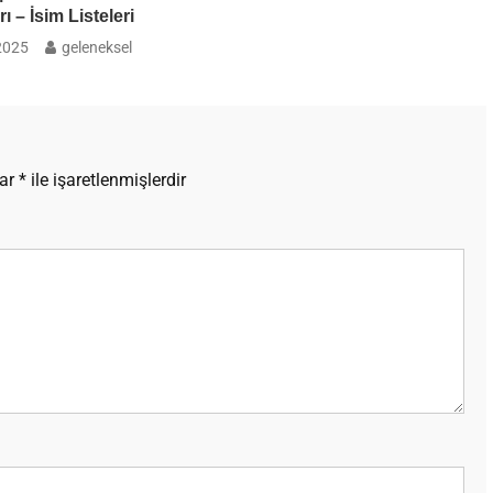
 – İsim Listeleri
2025
geleneksel
lar
*
ile işaretlenmişlerdir