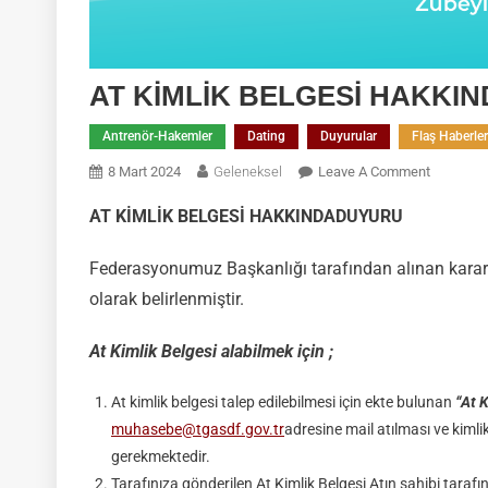
AT KİMLİK BELGESİ HAKKI
Antrenör-Hakemler
Dating
Duyurular
Flaş Haberler
On
8 Mart 2024
Geleneksel
Leave A Comment
AT
AT KİMLİK BELGESİ HAKKINDADUYURU
KİMLİK
BELGESİ
Federasyonumuz Başkanlığı tarafından alınan karar 
HAKKIN
DUYURU
olarak belirlenmiştir.
At Kimlik Belgesi alabilmek için ;
At kimlik belgesi talep edilebilmesi için ekte bulunan
“At 
muhasebe@tgasdf.gov.tr
adresine mail atılması ve kimli
gerekmektedir.
Tarafınıza gönderilen At Kimlik Belgesi Atın sahibi taraf