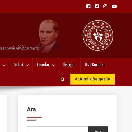
NU
Galeri
Formlar
İletişim
Üst Kurullar
At Kimlik Belgesi
Ara
Ara