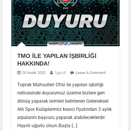
TMO İLE YAPILAN İŞBİRLİĞİ
HAKKINDA!
On
20 Aralık 2022
Tgasdf
Leave A Comment
TMO
Toprak Mahsulleri Ofisi ile yapılan işbirliği
İLE
neticesinde duyurumuz üzerine bizlere geri
YAPILAN
İŞBİRLİĞİ
dönüş yaparak isimleri belirlenen Geleneksel
HAKKINDA!
Atlı Spor Kulüplerimiz besici fiyatından 3 aylık
arpalarını başvuru yaparak alabileceklerdir.
Hayırlı uğurlu olsun.Başta […]