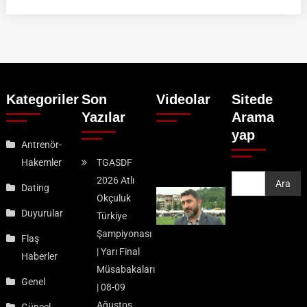
Kategoriler
Son
Videolar
Sitede
Yazılar
Arama
yap
Antrenör-
Hakemler
TGASDF
2026 Atlı
Ara
Ara
Dating
Okçuluk
Duyurular
Türkiye
Şampiyonası
Flaş
| Yarı Final
Haberler
Müsabakaları
Genel
| 08-09
Ağustos