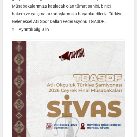
Müsabakalarımıza katılacak olan tümat sahibi, binici,
hakem ve çalışma arkadaşlarımıza başarılar dileriz. Türkiye
Geleneksel Atlı Spor Dalları Federasyonu TGASDF…
:
Ayrıntılı bilgi alın
Rahvan
Binicilik
Federasyon
Müsabakası
|
02
Ağustos
2026
|
KÜTAHYA
|
İSİM
LİSTELERİ