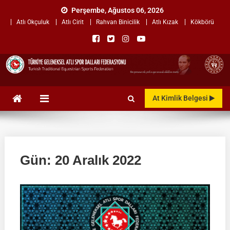
Skip
Perşembe, Ağustos 06, 2026
to
Atlı Okçuluk
Atlı Cirit
Rahvan Binicilik
Atlı Kızak
Kökbörü
content
TÜRKİYE GELENEKSEL ATLI
"Gelenekten, Geleceğe "
At Kimlik Belgesi
SPOR DALLARI
FEDERASYONU
Gün:
20 Aralık 2022