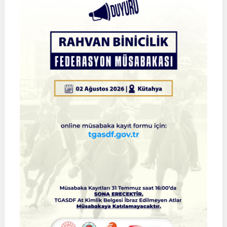
2026
Türkiye
Şampiyonası
Çeyrek
Final
Müsabakaları
|
SİVAS
|
01
Ağustos
2026