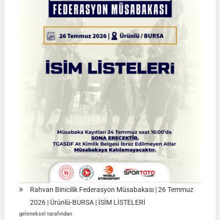
|
02
Ağustos
2026
|
Müsabaka
Ön
Kayıt
Formu
Rahvan Binicilik Federasyon Müsabakası | 26 Temmuz
2026 | Ürünlü-BURSA | İSİM LİSTELERİ
geleneksel tarafından