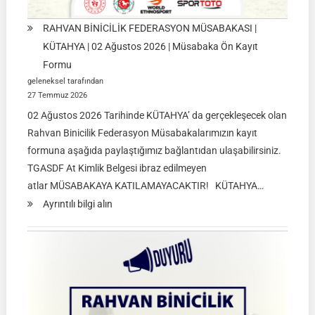
RAHVAN BİNİCİLİK FEDERASYON MÜSABAKASI |
KÜTAHYA | 02 Ağustos 2026 | Müsabaka Ön Kayıt
Formu
geleneksel tarafından
27 Temmuz 2026
02 Ağustos 2026 Tarihinde KÜTAHYA’ da gerçekleşecek olan
Rahvan Binicilik Federasyon Müsabakalarımızın kayıt
formuna aşağıda paylaştığımız bağlantıdan ulaşabilirsiniz.
TGASDF At Kimlik Belgesi ibraz edilmeyen
atlar MÜSABAKAYA KATILAMAYACAKTIR! KÜTAHYA…
:
Ayrıntılı bilgi alın
RAHVAN
BİNİCİLİK
FEDERASYON
MÜSABAKASI
|
KÜTAHYA