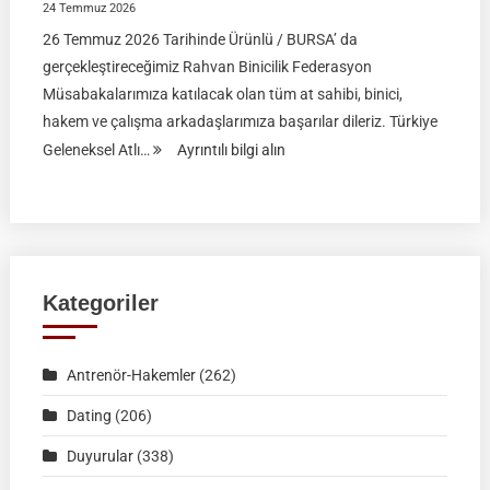
24 Temmuz 2026
26 Temmuz 2026 Tarihinde Ürünlü / BURSA’ da
gerçekleştireceğimiz Rahvan Binicilik Federasyon
Müsabakalarımıza katılacak olan tüm at sahibi, binici,
hakem ve çalışma arkadaşlarımıza başarılar dileriz. Türkiye
:
Geleneksel Atlı…
Ayrıntılı bilgi alın
Rahvan
Binicilik
Federasyon
Müsabakası
|
Kategoriler
26
Temmuz
Antrenör-Hakemler
(262)
2026
|
Dating
(206)
Ürünlü-
Duyurular
(338)
BURSA