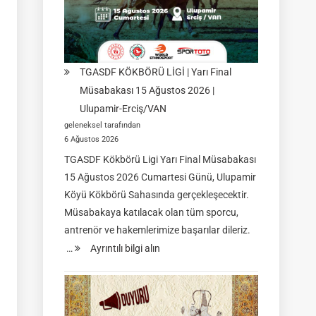
TGASDF KÖKBÖRÜ LİGİ | Yarı Final
Müsabakası 15 Ağustos 2026 |
Ulupamir-Erciş/VAN
geleneksel tarafından
6 Ağustos 2026
TGASDF Kökbörü Ligi Yarı Final Müsabakası
15 Ağustos 2026 Cumartesi Günü, Ulupamir
Köyü Kökbörü Sahasında gerçekleşecektir.
Müsabakaya katılacak olan tüm sporcu,
antrenör ve hakemlerimize başarılar dileriz.
:
…
Ayrıntılı bilgi alın
TGASDF
KÖKBÖRÜ
LİGİ