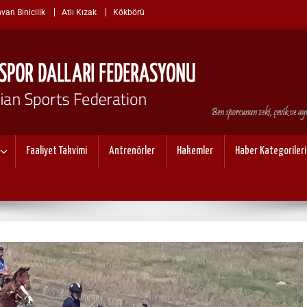
van Binicilik
Atlı Kızak
Kökbörü
I SPOR DALLARI FEDERASYO
Faaliyet Takvimi
Antrenörler
Hakemler
Haber Kategorileri