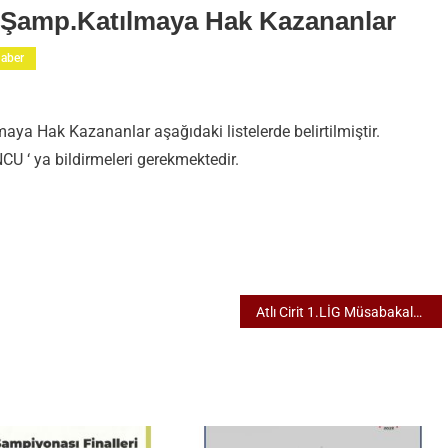
e Şamp.Katılmaya Hak Kazananlar
aber
ya Hak Kazananlar aşağıdaki listelerde belirtilmiştir.
U ‘ ya bildirmeleri gerekmektedir.
atılmaya
lar
Atlı Cirit 1.LİG Müsabakaları