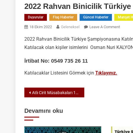
2022 Rahvan Binicilik Türkiy
Duyurular
Flaş Haberler
Güncel Haberler
Manşet H
On
18 Ekim 2022
Geleneksel
Leave A Comment
2022
2022 Rahvan Binicilik Türkiye Şampiyonasına Katılma
Rahvan
Katılacak olan kişiler isimlerini Osman Nuri KALYONC
Binicilik
Türkiye
İrtibat No: 0549 735 26 11
Şamp.K
Hak
Katılacaklar Listesini Görmek için
Tıklayınız.
Kazanan
Yazı
Atlı Cirit Müsabakaları 13-16 Ekim 2022 Uşak
gezinmesi
Devamını oku