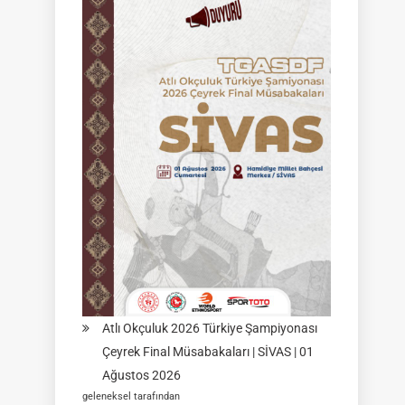
Federasyon
Müsabakası
|
02
Ağustos
2026
|
KÜTAHYA
|
İSİM
LİSTELERİ
Atlı Okçuluk 2026 Türkiye Şampiyonası
Çeyrek Final Müsabakaları | SİVAS | 01
Ağustos 2026
geleneksel tarafından