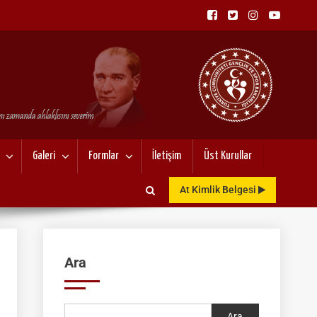
NU
Galeri
Formlar
İletişim
Üst Kurullar
At Kimlik Belgesi
Ara
Ara