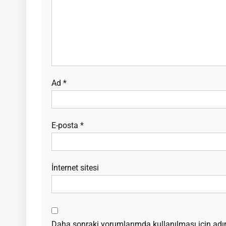
Ad
*
E-posta
*
İnternet sitesi
Daha sonraki yorumlarımda kullanılması için adım