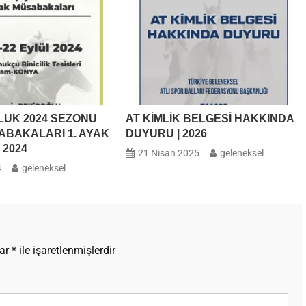
LUK 2024 SEZONU
AT KİMLİK BELGESİ HAKKINDA
ABAKALARI 1. AYAK
DUYURU | 2026
l 2024
21 Nisan 2025
geleneksel
4
geleneksel
lar
*
ile işaretlenmişlerdir