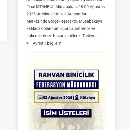
Final İSTANBUL Müsabakası 08-09 Ağustos
2026 tarihinde, Halkalı Atasporları
Merkezinde Gerçekleşecektir. Müsabakaya
katılacak olan tüm sporcu, antrenör ve
hakemlerimize başarılar dileriz. Türkiye…
:
Ayrıntılı bilgi alın
TGASDF
2026
Atlı
Okçuluk
Türkiye
Şampiyonası
|
Yarı
Final
Müsabakaları
|