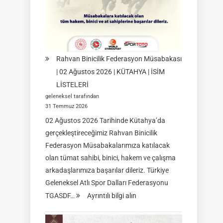
08-
09
Ağustos
2026
|
Rahvan Binicilik Federasyon Müsabakası
İSTANBUL
| 02 Ağustos 2026 | KÜTAHYA | İSİM
LİSTELERİ
geleneksel tarafından
31 Temmuz 2026
02 Ağustos 2026 Tarihinde Kütahya’da
gerçekleştireceğimiz Rahvan Binicilik
Federasyon Müsabakalarımıza katılacak
olan tümat sahibi, binici, hakem ve çalışma
arkadaşlarımıza başarılar dileriz. Türkiye
Geleneksel Atlı Spor Dalları Federasyonu
:
TGASDF…
Ayrıntılı bilgi alın
Rahvan
Binicilik