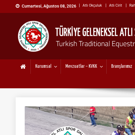
Skip
Atlı Okçuluk
Atlı Cirit
Rah
Cumartesi, Ağustos 08, 2026
to
content
TÜRKİYE GELENEKSEL ATL
"Gelenekten, Geleceğe "
Kurumsal
Mevzuatlar – KVKK
Branşlarımız