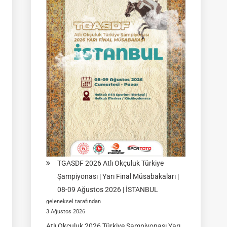
|
Yarı
Final
Müsabakası
15
Ağustos
2026
|
Ulupamir-
Erciş/VAN
TGASDF 2026 Atlı Okçuluk Türkiye
Şampiyonası | Yarı Final Müsabakaları |
08-09 Ağustos 2026 | İSTANBUL
geleneksel tarafından
3 Ağustos 2026
Atlı Okçuluk 2026 Türkiye Şampiyonası Yarı