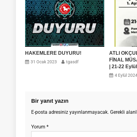
HAKEMLERE DUYURU!
ATLI OKÇU
FİNAL MÜS
31 Ocak 2023
tgasdf
| 21-22 Eylü
4 Eylül 202
Bir yanıt yazın
E-posta adresiniz yayınlanmayacak.
Gerekli alan
Yorum
*