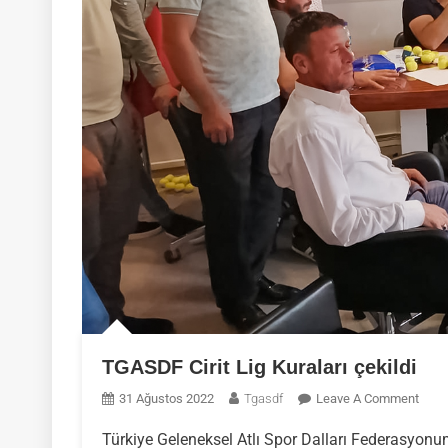
TGASDF Cirit Lig Kuraları çekildi
On
31 Ağustos 2022
Tgasdf
Leave A Comment
TGA
Türkiye Geleneksel Atlı Spor Dalları Federasyonu
Cirit