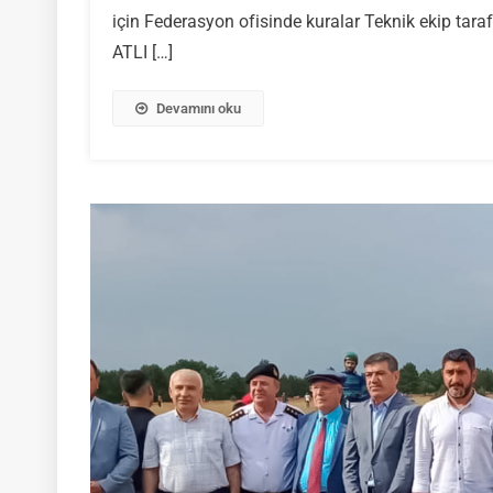
için Federasyon ofisinde kuralar Teknik ekip tara
Lig
Kural
ATLI […]
Çekil
Devamını oku