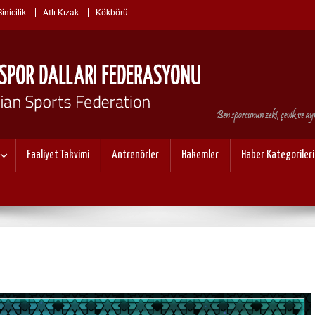
nicilik
Atlı Kızak
Kökbörü
I SPOR DALLARI FEDERASYO
Faaliyet Takvimi
Antrenörler
Hakemler
Haber Kategorileri