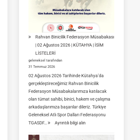
08-
09
Ağustos
2026
|
Rahvan Binicilik Federasyon Müsabakası
İSTANBUL
| 02 Ağustos 2026 | KÜTAHYA | İSİM
LİSTELERİ
geleneksel tarafından
31 Temmuz 2026
02 Ağustos 2026 Tarihinde Kütahya’da
gerçekleştireceğimiz Rahvan Binicilik
Federasyon Müsabakalarımıza katılacak
olan tümat sahibi, binici, hakem ve çalışma
arkadaşlarımıza başarılar dileriz. Türkiye
Geleneksel Atlı Spor Dalları Federasyonu
:
TGASDF…
Ayrıntılı bilgi alın
Rahvan
Binicilik