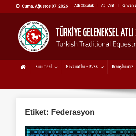
Skip
Atlı Okçuluk
Atlı Cirit
Rahvan Bi
Cuma, Ağustos 07, 2026
to
content
TÜRKİYE GELENEKSEL ATL
"Gelenekten, Geleceğe "
Kurumsal
Mevzuatlar – KVKK
Branşlarımız
Etiket:
Federasyon