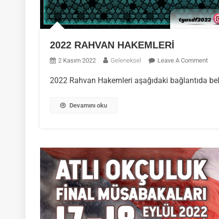
2022 RAHVAN HAKEMLERİ
On
2 Kasım 2022
Geleneksel
Leave A Comment
202
2022 Rahvan Hakemleri aşağıdaki bağlantıda belir
RA
HAK
Devamını oku