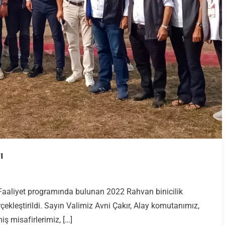
ı
amonu
aaliyet programında bulunan 2022 Rahvan binicilik
an
ekleştirildi. Sayın Valimiz Avni Çakır, Alay komutanımız,
lik
ları
ş misafirlerimiz, […]