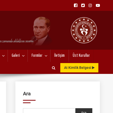
NU
Galeri
Formlar
İletişim
Üst Kurullar
At Kimlik Belgesi
Ara
Ara