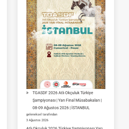
|
Yarı
Final
Müsabakası
15
Ağustos
2026
|
Ulupamir-
Erciş/VAN
TGASDF 2026 Atlı Okçuluk Türkiye
Şampiyonası | Yarı Final Müsabakaları |
08-09 Ağustos 2026 | İSTANBUL
geleneksel tarafından
3 Ağustos 2026
Atlı Okçuluk 2026 Türkiye Şampiyonası Yarı