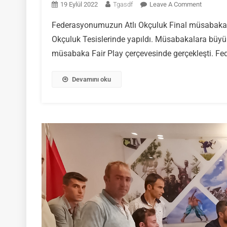
On
19 Eylül 2022
Tgasdf
Leave A Comment
Kayseri
Federasyonumuzun Atlı Okçuluk Final müsabakalar
Atlı
Okçuluk Tesislerinde yapıldı. Müsabakalara büyük 
Okçuluk
Final
müsabaka Fair Play çerçevesinde gerçekleşti. Fe
Müsabak
Sonuçlan
Devamını oku