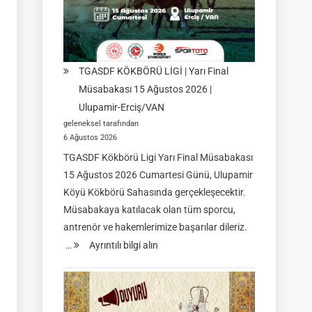
TGASDF KÖKBÖRÜ LİGİ | Yarı Final
Müsabakası 15 Ağustos 2026 |
Ulupamir-Erciş/VAN
geleneksel tarafından
6 Ağustos 2026
TGASDF Kökbörü Ligi Yarı Final Müsabakası
15 Ağustos 2026 Cumartesi Günü, Ulupamir
Köyü Kökbörü Sahasında gerçekleşecektir.
Müsabakaya katılacak olan tüm sporcu,
antrenör ve hakemlerimize başarılar dileriz.
:
…
Ayrıntılı bilgi alın
TGASDF
KÖKBÖRÜ
LİGİ