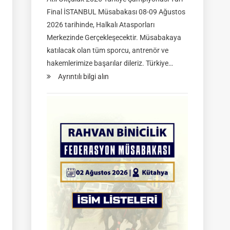
Final İSTANBUL Müsabakası 08-09 Ağustos
2026 tarihinde, Halkalı Atasporları
Merkezinde Gerçekleşecektir. Müsabakaya
katılacak olan tüm sporcu, antrenör ve
hakemlerimize başarılar dileriz. Türkiye…
:
Ayrıntılı bilgi alın
TGASDF
2026
Atlı
Okçuluk
Türkiye
Şampiyonası
|
Yarı
Final
Müsabakaları
|