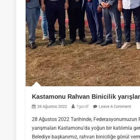
Kastamonu Rahvan Binicilik yarışlar
On
28 Ağustos 2022
Tgasdf
Leave A Comment
Kast
28 Ağustos 2022 Tarihinde, Federasyonumuzun F
Rahv
yarışmaları Kastamonu’da yoğun bir katılımla gerç
Binici
Yarış
Belediye başkanımız, rahvan biniciliğe gönül vermi