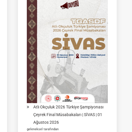
Federasyon
Müsabakası
|
02
Ağustos
2026
|
KÜTAHYA
|
İSİM
LİSTELERİ
Atlı Okçuluk 2026 Türkiye Şampiyonası
Çeyrek Final Müsabakaları | SİVAS | 01
Ağustos 2026
geleneksel tarafından