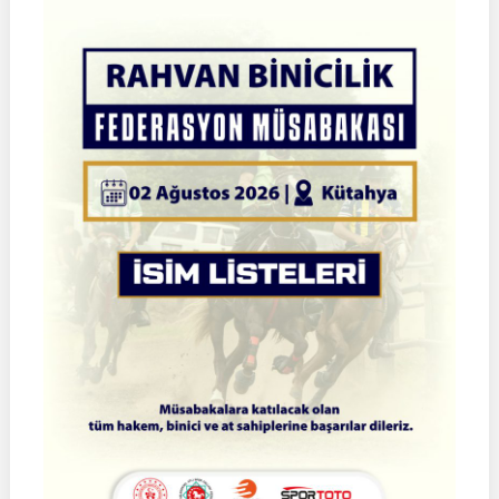
Atlı
Okçuluk
Türkiye
Şampiyonası
|
Yarı
Final
Müsabakaları
|
08-
09
Ağustos
2026
|
İSTANBUL