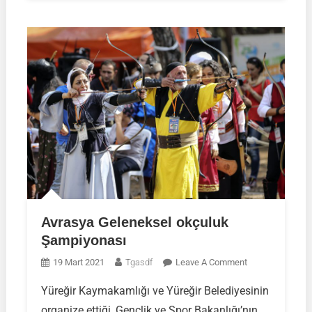
Avrasya Geleneksel okçuluk
Şampiyonası
On
19 Mart 2021
Tgasdf
Leave A Comment
Avrasya
Yüreğir Kaymakamlığı ve Yüreğir Belediyesinin
Geleneksel
organize ettiği, Gençlik ve Spor Bakanlığı’nın
Okçuluk