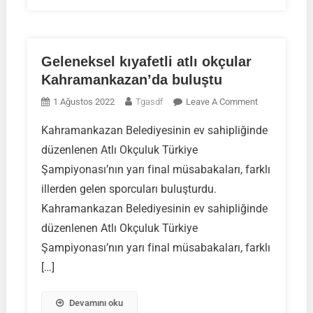
Geleneksel kıyafetli atlı okçular
Kahramankazan’da buluştu
On
1 Ağustos 2022
Tgasdf
Leave A Comment
Geleneksel
Kahramankazan Belediyesinin ev sahipliğinde
Kıyafetli
düzenlenen Atlı Okçuluk Türkiye
Atlı
Okçular
Şampiyonası’nın yarı final müsabakaları, farklı
Kahramankaz
illerden gelen sporcuları buluşturdu.
Buluştu
Kahramankazan Belediyesinin ev sahipliğinde
düzenlenen Atlı Okçuluk Türkiye
Şampiyonası’nın yarı final müsabakaları, farklı
[…]
Devamını oku