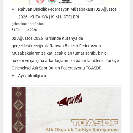
Rahvan Binicilik Federasyon Müsabakası | 02 Ağustos
2026 | KÜTAHYA | İSİM LİSTELERİ
geleneksel tarafından
31 Temmuz 2026
02 Ağustos 2026 Tarihinde Kütahya’da
gerçekleştireceğimiz Rahvan Binicilik Federasyon
Müsabakalarımıza katılacak olan tümat sahibi, binici,
hakem ve çalışma arkadaşlarımıza başarılar dileriz. Türkiye
Geleneksel Atlı Spor Dalları Federasyonu TGASDF…
:
Ayrıntılı bilgi alın
Rahvan
Binicilik
Federasyon
Müsabakası
|
02
Ağustos