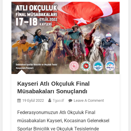
Kayseri Atlı Okçuluk Final
Müsabakaları Sonuçlandı
On
19 Eylül 2022
Tgasdf
Leave A Comment
Kayseri
Federasyonumuzun Atlı Okçuluk Final
Atlı
müsabakaları Kayseri, Kocasinan Geleneksel
Okçuluk
Final
Sporlar Binicilik ve Okçuluk Tesislerinde