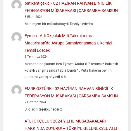
batıkent çekici
-
02 HAZİRAN RAHVAN BİNİCİLİK
FEDERASYON MÜSABAKASI | ÇARŞAMBA-SAMSUN
5 Ekim 2024
Muhteşem bir müsabakaydı Tavsiye ederim.
Eymen
-
Atlı Okçuluk Milli Takımlarımız
Macaristan’da Avrupa Şampiyonasında Ülkemizi
Temsil Edecek
9 Temmuz 2024
Merhaba başkanım ben Eymen Atalar 6-7 temmuz Balıkesir
köteyli yarışmasında tabla bendi 1. Puta hakemi benim
puanımı yanlış söyledi 4-6…
EMRE ÖZTÜRK
-
02 HAZİRAN RAHVAN BİNİCİLİK
FEDERASYON MÜSABAKASI | ÇARŞAMBA-SAMSUN
7 Haziran 2024
Bilgi için teşekkür ederiz
ATLI OKÇULUK 2024 YILI İL MÜSABAKALARI
HAKKINDA DUYURU! – TÜRKİYE GELENEKSEL ATLI