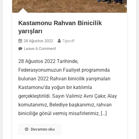
Kastamonu Rahvan Binicilik
yarışları
28 Ağustos 2022
Tgasdf
On
Leave A Comment
Kastamonu
28 Ağustos 2022 Tarihinde,
Rahvan
Federasyonumuzun Faaliyet programında
Binicilik
Yarışları
bulunan 2022 Rahvan binicilik yarışmaları
Kastamonu’da yoğun bir katılımla
gerçekleştirildi. Sayın Valimiz Avni Çakır, Alay
komutanımız, Belediye başkanımız, rahvan
biniciliğe gönül vermiş misafirlerimiz, […]
Devamını oku