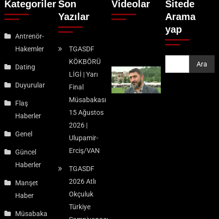
Kategoriler
Son
Videolar
Sitede
Yazılar
Arama
yap
Antrenör-
Hakemler
TGASDF
KÖKBÖRÜ
Ara
Ara
Dating
LİGİ | Yarı
Duyurular
Final
Müsabakası
Flaş
15 Ağustos
Haberler
2026 |
Genel
Ulupamir-
Erciş/VAN
Güncel
Haberler
TGASDF
2026 Atlı
Manşet
Okçuluk
Haber
Türkiye
Müsabaka