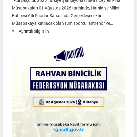
Atlı Okçuluk 2026 Türkiye Şampiyonası Sivas Çeyrek Final
Müsabakaları 01 Ağustos 2026 tarihinde, Hamidiye Millet
Bahçesi Atlı Sporlar Sahasında Gerçekleşecektir.
Müsabakaya katılacak olan tüm sporcu, antrenör ve…
:
Ayrıntılı bilgi alın
Atlı
Okçuluk
2026
Türkiye
Şampiyonası
Çeyrek
Final
Müsabakaları
|
SİVAS
|
01
Ağustos