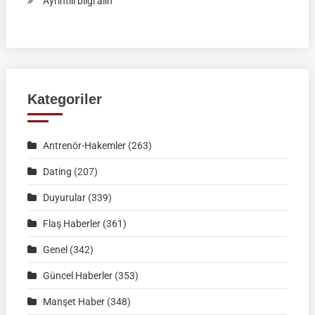
Ayrıntılı bilgi alın
RAHVAN
BİNİCİLİK
FEDERASYON
MÜSABAKASI
|
Kategoriler
KÜTAHYA
|
Antrenör-Hakemler
(263)
02
Ağustos
Dating
(207)
2026
Duyurular
(339)
|
Müsabaka
Flaş Haberler
(361)
Ön
Genel
(342)
Kayıt
Formu
Güncel Haberler
(353)
Manşet Haber
(348)