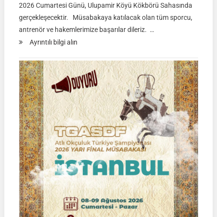
2026 Cumartesi Günü, Ulupamir Köyü Kökbörü Sahasında
gerçekleşecektir. Müsabakaya katılacak olan tüm sporcu,
antrenör ve hakemlerimize başarılar dileriz. …
:
Ayrıntılı bilgi alın
TGASDF
KÖKBÖRÜ
LİGİ
|
Yarı
Final
Müsabakası
15
Ağustos
2026
|
Ulupamir-
Erciş/VAN