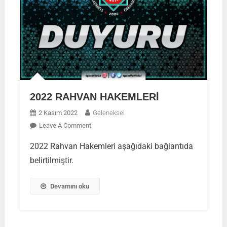
2022 RAHVAN HAKEMLERİ
2 Kasım 2022
Geleneksel
On
Leave A Comment
2022
2022 Rahvan Hakemleri aşağıdaki bağlantıda
RAHVAN
belirtilmiştir.
HAKEMLERİ
Devamını oku