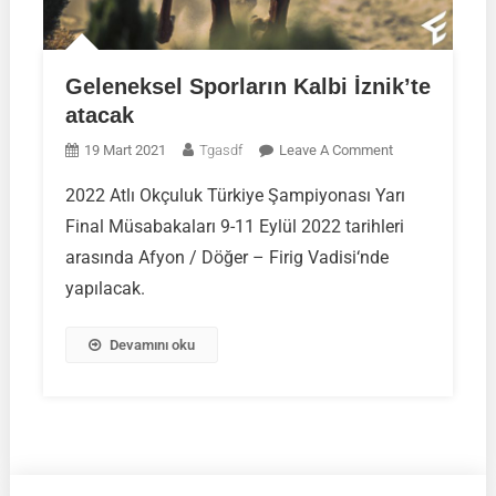
Geleneksel Sporların Kalbi İznik’te
atacak
On
19 Mart 2021
Tgasdf
Leave A Comment
Geleneksel
2022 Atlı Okçuluk Türkiye Şampiyonası Yarı
Sporların
Final Müsabakaları 9-11 Eylül 2022 tarihleri
Kalbi
İznik’te
arasında Afyon / Döğer – Firig Vadisi‘nde
Atacak
yapılacak.
Devamını oku