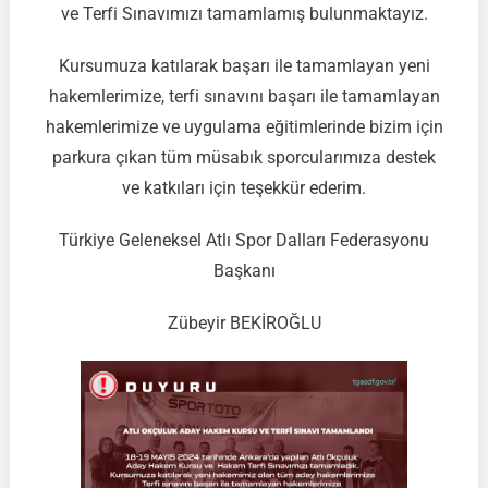
HAKEM
ve Terfi Sınavımızı tamamlamış bulunmaktayız.
KURSUMUZ
VE
Kursumuza katılarak başarı ile tamamlayan yeni
TERFİ
hakemlerimize, terfi sınavını başarı ile tamamlayan
SINAVIMIZ
hakemlerimize ve uygulama eğitimlerinde bizim için
TAMAMLANDI
parkura çıkan tüm müsabık sporcularımıza destek
ve katkıları için teşekkür ederim.
Türkiye Geleneksel Atlı Spor Dalları Federasyonu
Başkanı
Zübeyir BEKİROĞLU