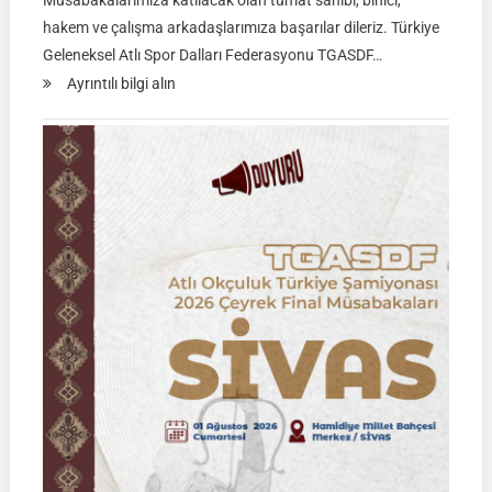
Müsabakalarımıza katılacak olan tümat sahibi, binici,
hakem ve çalışma arkadaşlarımıza başarılar dileriz. Türkiye
Geleneksel Atlı Spor Dalları Federasyonu TGASDF…
:
Ayrıntılı bilgi alın
Rahvan
Binicilik
Federasyon
Müsabakası
|
02
Ağustos
2026
|
KÜTAHYA
|
İSİM
LİSTELERİ