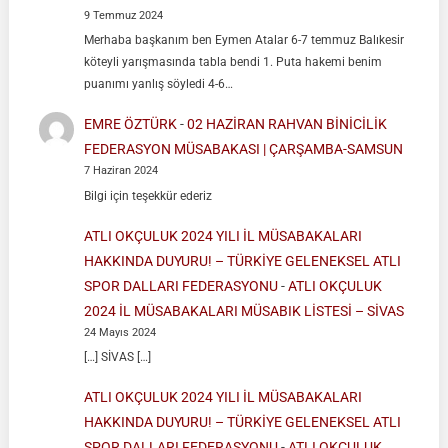
9 Temmuz 2024
Merhaba başkanım ben Eymen Atalar 6-7 temmuz Balıkesir
köteyli yarışmasında tabla bendi 1. Puta hakemi benim
puanımı yanlış söyledi 4-6…
EMRE ÖZTÜRK
-
02 HAZİRAN RAHVAN BİNİCİLİK
FEDERASYON MÜSABAKASI | ÇARŞAMBA-SAMSUN
7 Haziran 2024
Bilgi için teşekkür ederiz
ATLI OKÇULUK 2024 YILI İL MÜSABAKALARI
HAKKINDA DUYURU! – TÜRKİYE GELENEKSEL ATLI
SPOR DALLARI FEDERASYONU
-
ATLI OKÇULUK
2024 İL MÜSABAKALARI MÜSABIK LİSTESİ – SİVAS
24 Mayıs 2024
[…] SİVAS […]
ATLI OKÇULUK 2024 YILI İL MÜSABAKALARI
HAKKINDA DUYURU! – TÜRKİYE GELENEKSEL ATLI
SPOR DALLARI FEDERASYONU
-
ATLI OKÇULUK