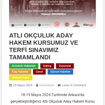
ATLI OKÇULUK ADAY
HAKEM KURSUMUZ VE
TERFİ SINAVIMIZ
TAMAMLANDI
Antrenör-Hakemler
Dating
Duyurular
Flaş Haberler
Genel
Güncel Haberler
Manşet Haber
On
20 Mayıs 2024
Geleneksel
Leave A Comment
ATLI
18-19 Mayıs 2024 Tarihinde Ankara’da
OKÇULUK
gerçekleştirdiğimiz Atlı Okçuluk Aday Hakem Kursu
ADAY