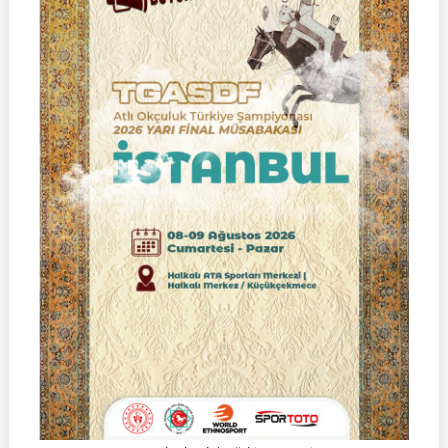
|
Yarı
Final
Müsabakası
15
Ağustos
2026
|
Ulupamir-
Erciş/VAN