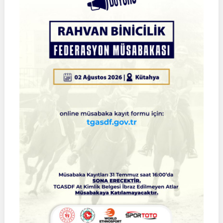
2026
Türkiye
Şampiyonası
Çeyrek
Final
Müsabakaları
|
SİVAS
|
01
Ağustos
2026