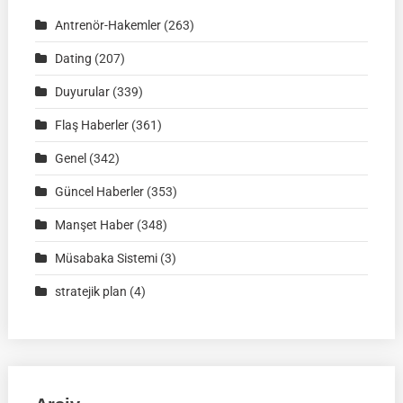
|
Antrenör-Hakemler
(263)
02
Ağustos
Dating
(207)
2026
Duyurular
(339)
|
Müsabaka
Flaş Haberler
(361)
Ön
Genel
(342)
Kayıt
Formu
Güncel Haberler
(353)
Manşet Haber
(348)
Müsabaka Sistemi
(3)
stratejik plan
(4)