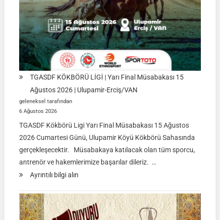
TGASDF KÖKBÖRÜ LİGİ | Yarı Final Müsabakası 15
Ağustos 2026 | Ulupamir-Erciş/VAN
geleneksel tarafından
6 Ağustos 2026
TGASDF Kökbörü Ligi Yarı Final Müsabakası 15 Ağustos
2026 Cumartesi Günü, Ulupamir Köyü Kökbörü Sahasında
gerçekleşecektir. Müsabakaya katılacak olan tüm sporcu,
antrenör ve hakemlerimize başarılar dileriz. …
:
Ayrıntılı bilgi alın
TGASDF
KÖKBÖRÜ
LİGİ