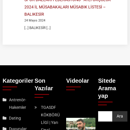
2024 İL MÜSABAKALARI MÜSABIK LİSTESİ –
BALIKESİR
24 Mayıs 2024
[…] BALIKESİR […]
Kategoriler
Son
Videolar
Sitede
Yazılar
Arama
yap
Antrenör-
Hakemler
TGASDF
KÖKBÖRÜ
Ara
Ara
Dating
LİGİ | Yarı
Duyurular
Final