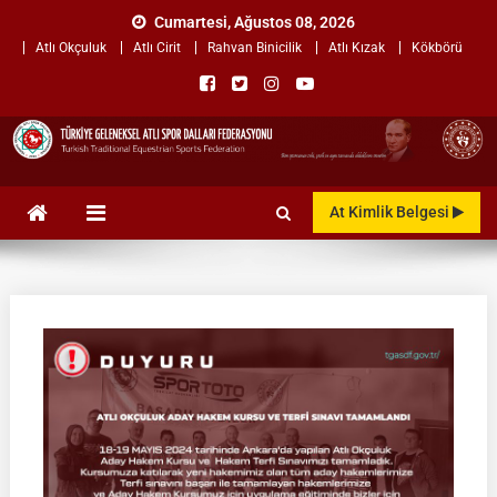
Skip
Cumartesi, Ağustos 08, 2026
to
Atlı Okçuluk
Atlı Cirit
Rahvan Binicilik
Atlı Kızak
Kökbörü
content
TÜRKİYE GELENEKSEL ATLI
"Gelenekten, Geleceğe "
At Kimlik Belgesi
SPOR DALLARI
FEDERASYONU