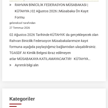
RAHVAN BİNİCİLİK FEDERASYON MÜSABAKASI |
KÜTAHYA | 02 Ağustos 2026 | Müsabaka Ön Kayıt
Formu
geleneksel tarafından
27 Temmuz 2026
02 Ağustos 2026 Tarihinde KÜTAHYA’ da gerçekleşecek olan
Rahvan Binicilik Federasyon Müsabakalarımızın kayıt
formuna aşağıda paylaştığımız bağlantıdan ulaşabilirsiniz.
TGASDF At Kimlik Belgesi ibraz edilmeyen
atlar MÜSABAKAYA KATILAMAYACAKTIR! KÜTAHYA…
:
Ayrıntılı bilgi alın
RAHVAN
BİNİCİLİK
FEDERASYON
MÜSABAKASI
|
Kategoriler
KÜTAHYA