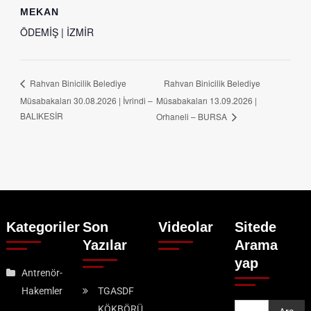
MEKAN
ÖDEMİŞ | İZMİR
Rahvan Binicilik Belediye
Rahvan Binicilik Belediye
Müsabakaları 30.08.2026 | İvrindi –
Müsabakaları 13.09.2026 |
BALIKESİR
Orhaneli – BURSA
Kategoriler
Son
Videolar
Sitede
Yazılar
Arama
yap
Antrenör-
Hakemler
TGASDF
KÖKBÖRÜ