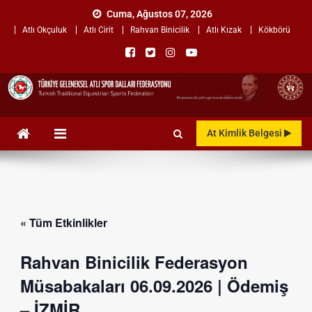
Skip
Cuma, Ağustos 07, 2026
to
Atlı Okçuluk
Atlı Cirit
Rahvan Binicilik
Atlı Kızak
Kökbörü
content
TÜRKİYE GELENEKSEL ATLI
"Gelenekten, Geleceğe "
At Kimlik Belgesi
SPOR DALLARI
FEDERASYONU
« Tüm Etkinlikler
Rahvan Binicilik Federasyon
Müsabakaları 06.09.2026 | Ödemiş
– İZMİR