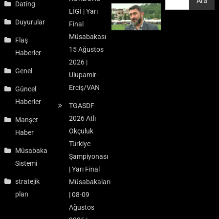
Ara
Ara
Dating
LİGİ | Yarı
Duyurular
Final
Müsabakası
Flaş
15 Ağustos
Haberler
2026 |
Genel
Ulupamir-
Erciş/VAN
Güncel
Haberler
TGASDF
2026 Atlı
Manşet
Okçuluk
Haber
Türkiye
Müsabaka
Şampiyonası
Sistemi
| Yarı Final
stratejik
Müsabakaları
plan
| 08-09
Ağustos