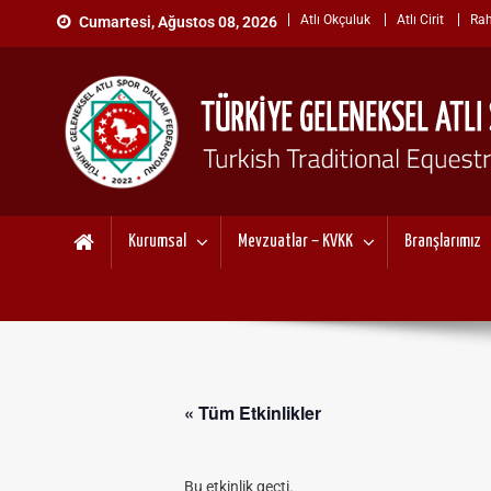
Skip
Atlı Okçuluk
Atlı Cirit
Rah
Cumartesi, Ağustos 08, 2026
to
content
TÜRKİYE GELENEKSEL ATL
"Gelenekten, Geleceğe "
Kurumsal
Mevzuatlar – KVKK
Branşlarımız
« Tüm Etkinlikler
Bu etkinlik geçti.