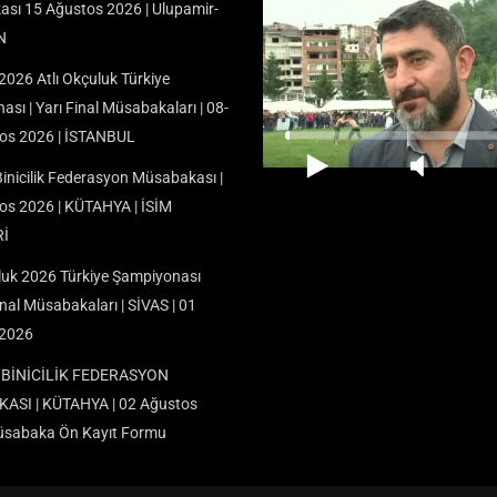
sı 15 Ağustos 2026 | Ulupamir-
N
026 Atlı Okçuluk Türkiye
sı | Yarı Final Müsabakaları | 08-
os 2026 | İSTANBUL
inicilik Federasyon Müsabakası |
os 2026 | KÜTAHYA | İSİM
Rİ
uluk 2026 Türkiye Şampiyonası
nal Müsabakaları | SİVAS | 01
 2026
BİNİCİLİK FEDERASYON
SI | KÜTAHYA | 02 Ağustos
üsabaka Ön Kayıt Formu