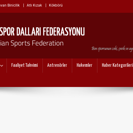
van Binicilik
Atlı Kızak
Kökbörü
I SPOR DALLARI FEDERASYO
Faaliyet Takvimi
Antrenörler
Hakemler
Haber Kategorileri