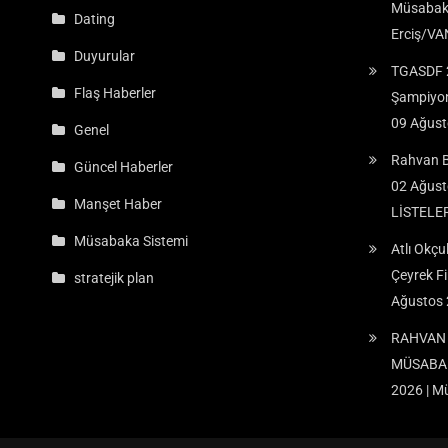
Müsabaka
Dating
Erciş/VA
Duyurular
TGASDF 2
Flaş Haberler
Şampiyona
09 Ağust
Genel
Rahvan B
Güncel Haberler
02 Ağust
Manşet Haber
LİSTELE
Müsabaka Sistemi
Atlı Okç
Çeyrek Fi
stratejik plan
Ağustos
RAHVAN 
MÜSABAKA
2026 | M