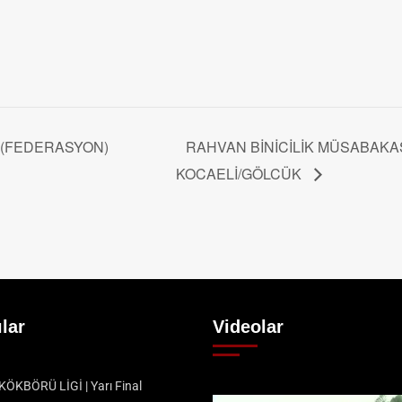
 (FEDERASYON)
RAHVAN BİNİCİLİK MÜSABAKA
KOCAELİ/GÖLCÜK
lar
Videolar
ÖKBÖRÜ LİGİ | Yarı Final