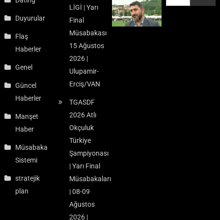
LİGİ | Yarı
Duyurular
Final
Müsabakası
Flaş
15 Ağustos
Haberler
2026 |
Genel
Ulupamir-
Erciş/VAN
Güncel
Haberler
TGASDF
2026 Atlı
Manşet
Okçuluk
Haber
Türkiye
Müsabaka
Şampiyonası
Sistemi
| Yarı Final
stratejik
Müsabakaları
plan
| 08-09
Ağustos
2026 |