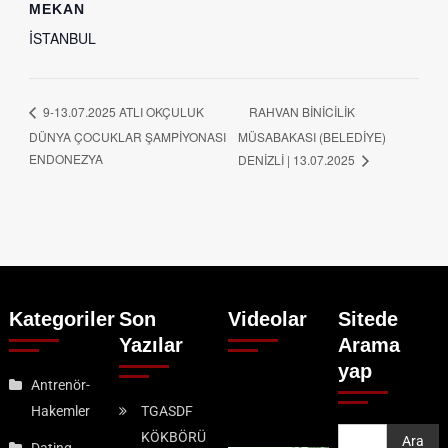
MEKAN
İSTANBUL
RAHVAN BİNİCİLİK
9-13.07.2025 ATLI OKÇULUK
DÜNYA ÇOCUKLAR ŞAMPİYONASI
MÜSABAKASI (BELEDİYE)
ENDONEZYA
DENİZLİ | 13.07.2025
Kategoriler
Son
Videolar
Sitede
Yazılar
Arama
yap
Antrenör-
Hakemler
TGASDF
KÖKBÖRÜ
Ara
Ara
Dating