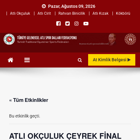
Skip
Pazar, Ağustos 09, 2026
to
Atlı Okçuluk
Atlı Cirit
Rahvan Binicilik
Atlı Kızak
Kökbörü
content
TÜRKİYE GELENEKSEL ATLI
"Gelenekten, Geleceğe "
At Kimlik Belgesi
SPOR DALLARI
FEDERASYONU
« Tüm Etkinlikler
Bu etkinlik geçti.
ATLI OKÇULUK ÇEYREK FİNAL